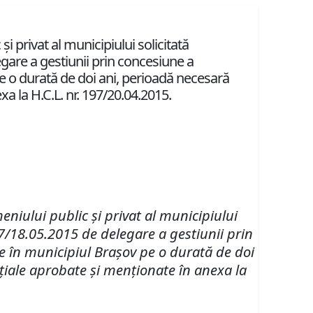
şi privat al municipiului solicitată
egare a gestiunii prin concesiune a
 pe o durată de doi ani, perioadă necesară
exa la H.C.L. nr. 197/20.04.2015.
meniului public şi privat al municipiului
 87/18.05.2015 de delegare a gestiunii prin
are în municipiul Braşov pe o durată de doi
niţiale aprobate şi menţionate în anexa la