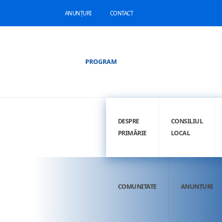
ANUNȚURI
CONTACT
PROGRAM
DESPRE
CONSILIUL
PRIMĂRIE
LOCAL
COMUNITATE
ANUNȚURI