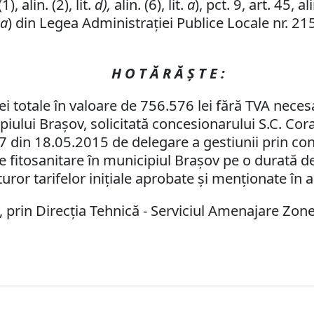
), alin. (2), lit.
d),
alin. (6), lit.
a
),
pct. 9,
art. 45, ali
.
a
) din Legea Administraţiei Publice Locale nr. 21
H O T Ă R Ă Ş T E :
ei totale în valoare de 756.576 lei fără TVA necesa
piului Braşov, solicitată concesionarului S.C. Cora
 87 din 18.05.2015 de delegare a gestiunii prin con
 fitosanitare în municipiul Braşov pe o durată de d
uturor tarifelor iniţiale aprobate şi menţionate în
, prin Direcţia Tehnică - Serviciul Amenajare Zo