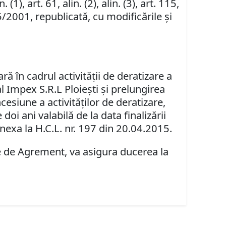
n. (1), art. 61, alin. (2), alin. (3), art. 115,
5/2001, republicată, cu modificările şi
ră în cadrul activităţii de deratizare a
l Impex S.R.L Ploieşti şi prelungirea
cesiune a activităţilor de deratizare,
oi ani valabilă de la data finalizării
 anexa la H.C.L. nr. 197 din 20.04.2015.
ne de Agrement, va asigura ducerea la