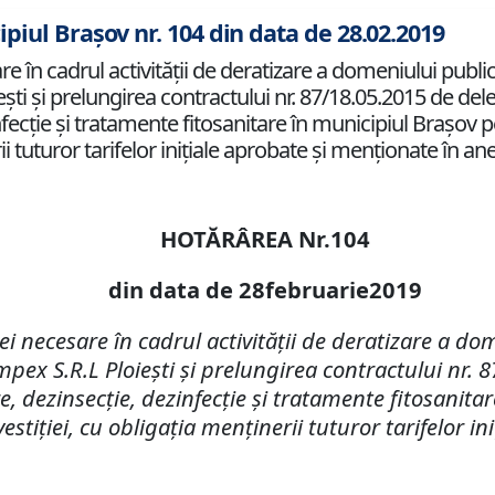
ipiul Brașov nr. 104 din data de 28.02.2019
e în cadrul activităţii de deratizare a domeniului public 
şti şi prelungirea contractului nr. 87/18.05.2015 de del
zinfecţie şi tratamente fitosanitare în municipiul Braşov
ii tuturor tarifelor iniţiale aprobate şi menţionate în an
HOTĂRÂREA Nr.104
din data de 28februarie2019
iei necesare în cadrul activităţii de deratizare a do
Impex S.R.L Ploieşti şi prelungirea contractului nr.
re, dezinsecţie, dezinfecţie şi tratamente fitosanit
stiţiei, cu obligaţia menţinerii tuturor tarifelor i