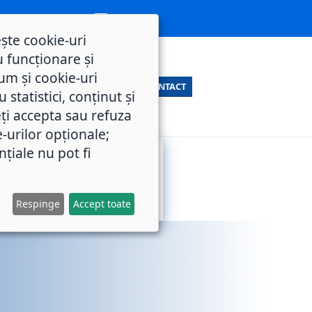
ește cookie-uri
 funcționare și
um și cookie-uri
CONTACT
statistici, conținut și
ți accepta sau refuza
e-urilor opționale;
nțiale nu pot fi
SERVICII
M.O.L.
PUBLICE
Respinge
Accept toate