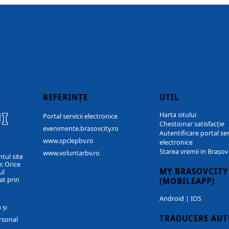
REFERINȚE
UTIL
I
Harta sitului
Portal servicii electronice
Chestionar satisfacție
evenimente.brasovcity.ro
Autentificare portal ser
www.spclepbv.ro
electronice
Starea vremii in Brașov
www.voluntarbv.ro
ntul site
. Orice
MY BRASOVCITY
ul
at prin
(MOBILEAPP)
Android
|
IOS
 și
TRADUCERE AU
rsonal