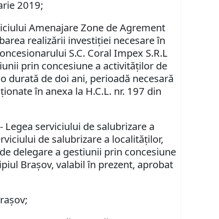
arie 2019;
Serviciului Amenajare Zone de Agrement
obarea
realizării investiţiei necesare în
ă concesionarului S.C. Coral Impex S.R.L
unii prin concesiune a activităţilor de
e o durată de doi ani, perioadă necesară
nţionate în anexa la H.C.L. nr. 197 din
 - Legea serviciului de salubrizare a
viciului de salubrizare a localităţilor,
 de delegare a gestiunii prin concesiune
ipiul Braşov, valabil în prezent, aprobat
Braşov;