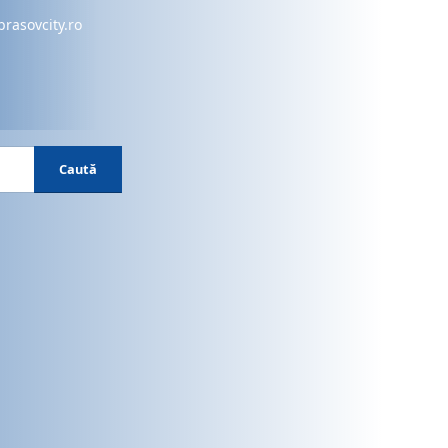
brasovcity.ro
Caută