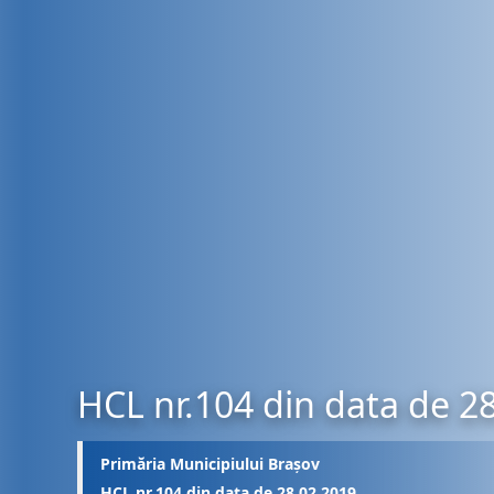
HCL nr.104 din data de 2
Primăria Municipiului Brașov
HCL nr.104 din data de 28.02.2019