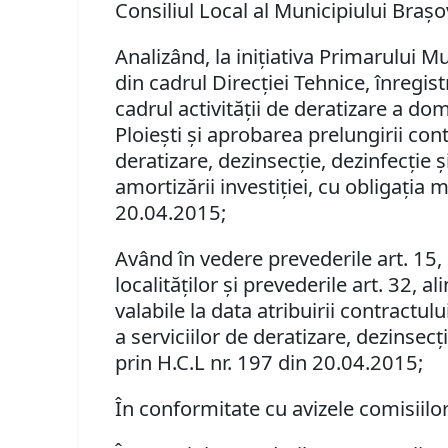
Consiliul Local al Municipiului Braşo
Analizând, la iniţiativa Primarului 
din cadrul Direcţiei Tehnice, înregis
cadrul activităţii de deratizare a do
Ploieşti şi aprobarea prelungirii con
deratizare, dezinsecţie, dezinfecţie
amortizării investiţiei, cu obligaţia 
20.04.2015;
Având în vedere prevederile
art. 15,
localităţilor şi prevederile art. 32, a
valabile la data atribuirii contractulu
a serviciilor de deratizare, dezinsecţ
prin H.C.L nr. 197 din 20.04.2015;
În conformitate cu avizele comisiilor 