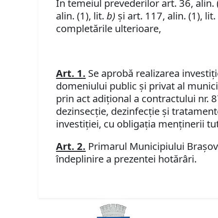
În temeiul prevederilor art. 36, alin. (1
alin. (1), lit.
b)
şi art. 117, alin. (1), lit
completările ulterioare,
Art. 1
.
Se
aprobă realizarea investiţi
domeniului public şi privat al munici
prin act adiţional a contractului nr.
dezinsecţie, dezinfecţie şi tratamente
investiţiei, cu obligaţia menţinerii t
Art. 2.
Primarul Municipiului Braşov
îndeplinire a prezentei hotărâri.