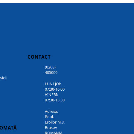
CONTACT
(0268)
405000
vicii
LUNI-JOI:
07:30-16:00
VINERI:
07:30-13.30
Adresa:
Bdul.
Eroilor nr.8,
TOMATĂ
Brasov,
ROMANIA