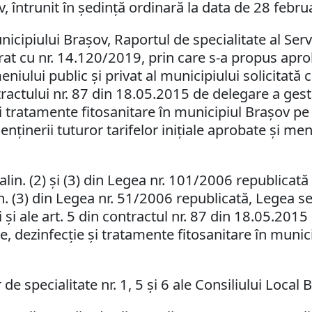
v, întrunit în şedinţă ordinară la data de 28 febru
Municipiului Braşov, Raportul de specialitate al 
trat cu nr. 14.120/2019, prin care s-a propus
apr
meniului public şi privat al municipiului solicitat
tractului nr. 87 din 18.05.2015 de delegare a gesti
 şi tratamente fitosanitare în municipiul Braşov p
menţinerii tuturor tarifelor iniţiale aprobate şi me
 alin. (2) şi (3) din Legea nr. 101/2006 republicată
lin. (3) din Legea nr. 51/2006 republicată, Legea ser
i şi ale
art. 5 din contractul nr. 87 din 18.05.2015
ie, dezinfecţie şi tratamente fitosanitare în munic
de specialitate nr. 1, 5 şi 6 ale Consiliului Local 