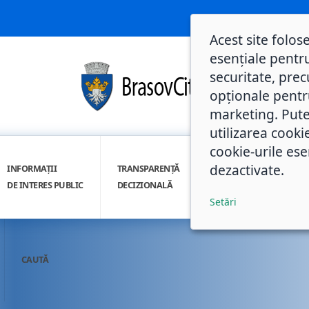
Acest site folos
esențiale pentru
securitate, prec
opționale pentru 
marketing. Pute
utilizarea cooki
cookie-urile ese
dezactivate.
INFORMAȚII
TRANSPARENȚĂ
INTEGRITATE
DE INTERES PUBLIC
DECIZIONALĂ
INSTITUȚIONALĂ
Setări
CAUTĂ