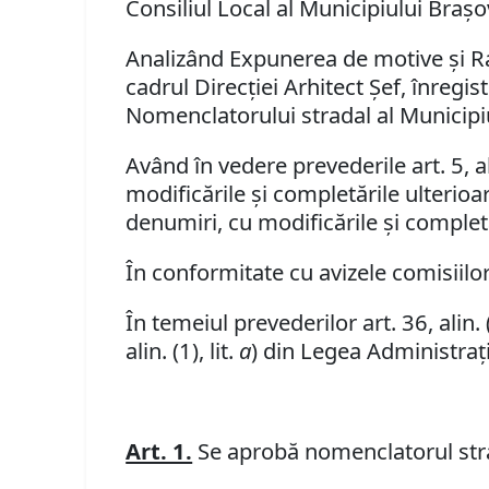
Consiliul Local al Municipiului Braşo
Analizând Expunerea de motive şi Rap
cadrul Direcţiei Arhitect Şef, înreg
Nomenclatorului stradal al Municipi
Având în vedere prevederile art. 5, al
modificările şi completările ulterio
denumiri, cu modificările şi complet
În conformitate cu avizele comisiilor
În temeiul prevederilor art. 36, alin. (1
alin. (1), lit.
a
) din Legea Administraţi
Art. 1.
Se aprobă nomenclatorul strad