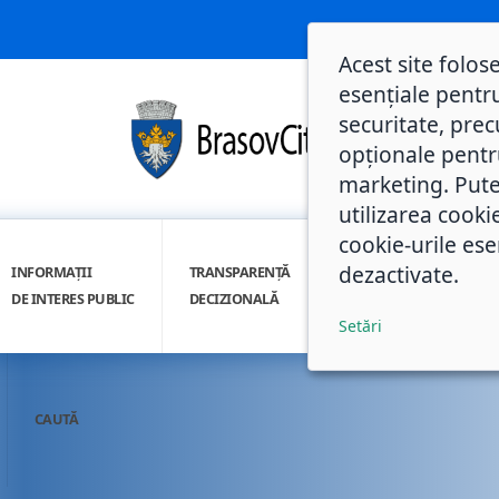
Acest site folos
esențiale pentru
securitate, prec
opționale pentru 
marketing. Pute
utilizarea cooki
cookie-urile ese
dezactivate.
INFORMAȚII
TRANSPARENȚĂ
INTEGRITATE
DE INTERES PUBLIC
DECIZIONALĂ
INSTITUȚIONALĂ
Setări
CAUTĂ