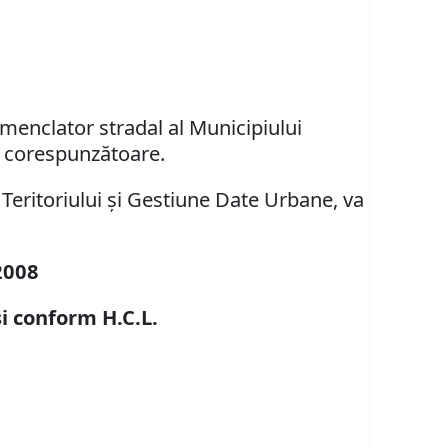
menclator stradal al Municipiului
r corespunzătoare.
 Teritoriului şi Gestiune Date Urbane, va
2008
şi conform
H.C.L.