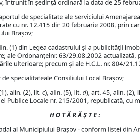
v, întrunit în şedinţă ordinară la data de 25 febru
ortul de specialitate ale Serviciului Amenajarea
istrate cu nr. 12.415 din 20 februarie 2008, prin 
ului Braşov;
in. (1) din Legea cadastrului şi a publicităţii imo
are; ale Ordonanţeinr. 63/29.08.2002 actualizată,
ările ulterioare; precum şi ale H.C.L. nr. 804/21.
 de specialitateale Consiliului Local Braşov;
), alin. (2), lit.
c
),
alin. (5), lit.
d
), art. 45, alin. (2), l
ei Publice Locale nr. 215/2001, republicată, cu mo
H O T Ă R Ă Ş T E :
al al Municipiului Braşov - conform listei din A