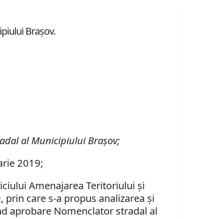
piului Braşov.
adal al Municipiului Braşov;
arie 2019;
iciului Amenajarea Teritoriului şi
, prin care s-a propus analizarea şi
vind aprobare Nomenclator stradal al