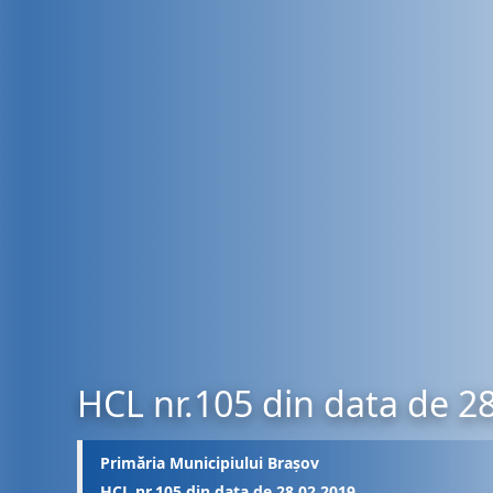
HCL nr.105 din data de 2
Primăria Municipiului Brașov
HCL nr.105 din data de 28.02.2019