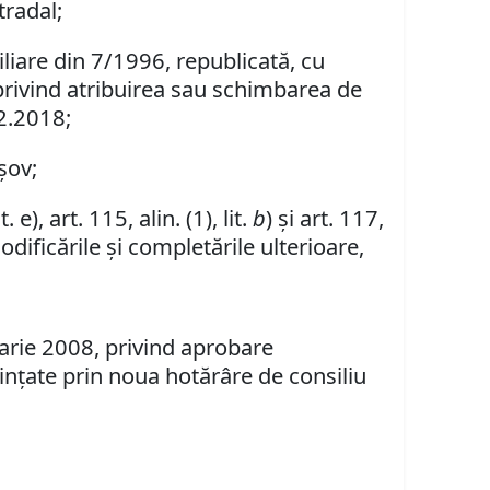
tradal;
biliare din 7/1996, republicată, cu
 privind atribuirea sau schimbarea de
12.2018;
şov;
it. e), art. 115, alin. (1), lit.
b
)
şi art. 117,
dificările şi completările ulterioare,
uarie 2008, privind aprobare
inţate prin noua hotărâre de consiliu