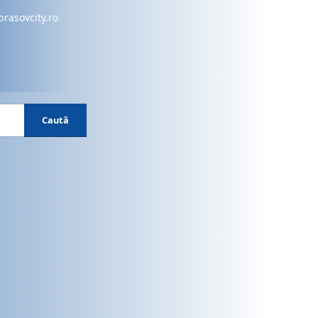
brasovcity.ro
Caută