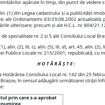
imbărilor apărute în timp, din punct de vedere s
in. (1) din Legea cadastrului şi a publicităţii imo
are; ale Ordonanţeinr. 63/29.08.2002 actualizată,
ările ulterioare; precum şi ale H.C.L. nr. 804/21.
de specialitate nr. 2 şi 5 ale Consiliului Local Bra
), alin. (2), lit.
c
),
alin. (5), lit.
d
), art. 45, alin. (2), l
ei Publice Locale nr. 215/2001, republicată, cu mo
H O T Ă R Ă Ş T E :
 Hotărârea Consiliului Local nr. 142 din 25 febr
Braşov, în sensul adăugării următoarei străzi înfi
e:
tul prin care s-a aprobat
enumirea