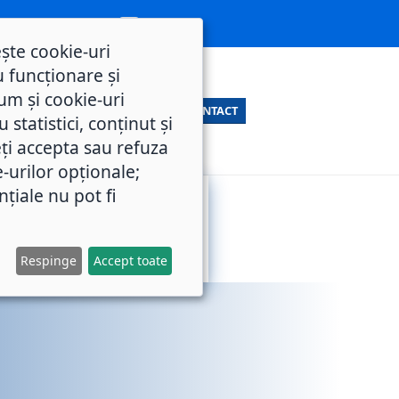
ește cookie-uri
 funcționare și
um și cookie-uri
CONTACT
statistici, conținut și
ți accepta sau refuza
e-urilor opționale;
nțiale nu pot fi
SERVICII
M.O.L.
PUBLICE
Respinge
Accept toate