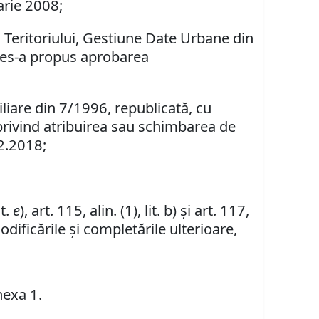
arie 2008;
 Teritoriului, Gestiune Date Urbane din
cares-a propus aprobarea
biliare din 7/1996, republicată, cu
 privind atribuirea sau schimbarea de
12.2018;
it.
e
), art. 115, alin. (1), lit.
b)
şi art. 117,
dificările şi completările ulterioare,
nexa 1.