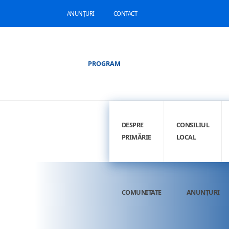
ANUNȚURI
CONTACT
PROGRAM
DESPRE
CONSILIUL
PRIMĂRIE
LOCAL
COMUNITATE
ANUNȚURI