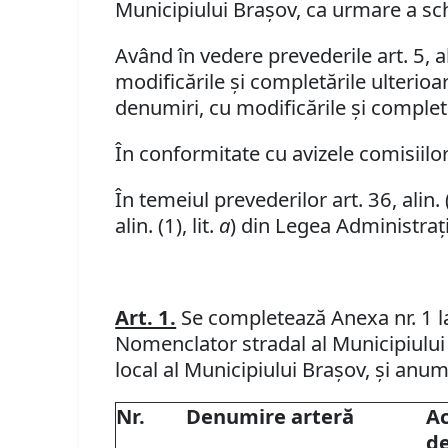
Municipiului Braşov, ca urmare a sch
Având în vedere prevederile art. 5, al
modificările şi completările ulterio
denumiri, cu modificările şi complet
În conformitate cu avizele comisiilor 
În temeiul prevederilor art. 36, alin. (1
alin. (1), lit.
a
) din Legea Administraţi
Art. 1.
Se completează Anexa nr. 1 la
Nomenclator stradal al Municipiului 
local al Municipiului Braşov, şi anum
Nr.
Denumire arteră
Ac
d