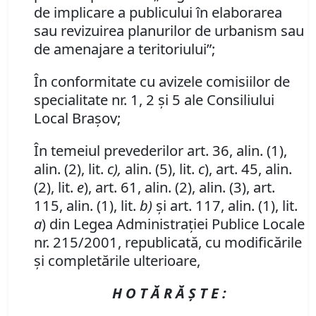
de implicare a publicului în elaborarea
sau revizuirea planurilor de urbanism sau
de amenajare a teritoriului”;
În conformitate cu avizele comisiilor de
specialitate nr. 1, 2 şi 5 ale Consiliului
Local Braşov;
În temeiul prevederilor art. 36, alin. (1),
alin. (2), lit.
c),
alin. (5), lit.
c
), art. 45, alin.
(2),
lit.
e
),
art. 61, alin. (2), alin. (3), art.
115, alin. (1), lit.
b)
şi art. 117, alin. (1), lit.
a
) din Legea Administraţiei Publice Locale
nr. 215/2001, republicată, cu modificările
şi completările ulterioare,
H O T Ă R Ă Ş T E :