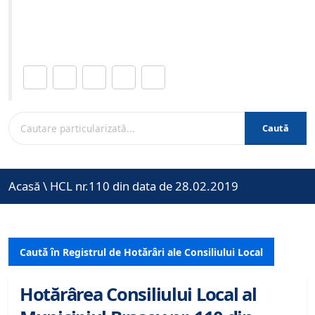
Site-ul oficial al Primariei Municipiului Brasov /
www.brasovcity.ro
Distribuie această pagină.
Caută
Acasă
\
HCL nr.110 din data de 28.02.2019
Caută în Registrul de Hotărâri ale Consiliului Local
Hotărârea Consiliului Local al