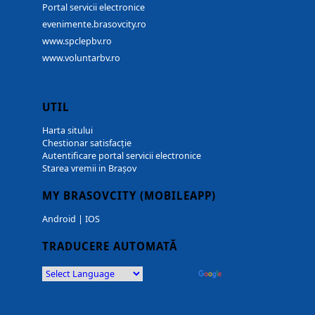
Portal servicii electronice
evenimente.brasovcity.ro
www.spclepbv.ro
www.voluntarbv.ro
UTIL
Harta sitului
Chestionar satisfacție
Autentificare portal servicii electronice
Starea vremii in Brașov
MY BRASOVCITY (MOBILEAPP)
Android
|
IOS
TRADUCERE AUTOMATĂ
Powered by
Translate