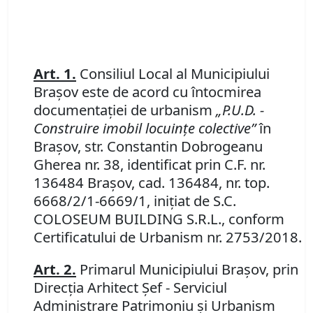
Art. 1.
Consiliul Local al Municipiului
Braşov este de acord cu întocmirea
documentaţiei de urbanism
„P.U.D. -
Construire imobil locuinţe colective”
în
Braşov, str. Constantin Dobrogeanu
Gherea nr. 38
,
identificat prin C.F. nr.
136484 Braşov, cad. 136484, nr. top.
6668/2/1-6669/1, i
niţiat de S.C.
COLOSEUM BUILDING S.R.L.
,
conform
Certificatului de Urbanism nr.
2753/2018.
Art. 2.
Primarul Municipiului Braşov, prin
Direcţia Arhitect Şef - Serviciul
Administrare Patrimoniu şi Urbanism