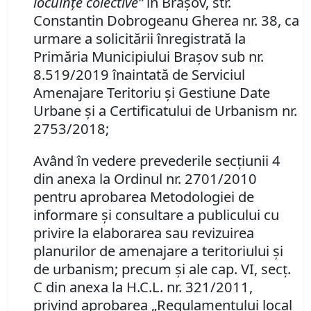
locuinţe colective”
în Braşov,
str.
Constantin Dobrogeanu Gherea nr. 38, ca
urmare a solicitării înregistrată la
Primăria Municipiului Braşov sub nr.
8.519/2019
înaintată de Serviciul
Amenajare Teritoriu şi Gestiune Date
Urbane şi a Certificatului de Urbanism nr.
2753
/2018;
Având în vedere prevederile secţiunii 4
din anexa la Ordinul nr. 2701/2010
pentru aprobarea Metodologiei de
informare şi consultare a publicului cu
privire la elaborarea sau revizuirea
planurilor de amenajare a teritoriului şi
de urbanism; precum şi ale cap. VI, secţ.
C din anexa la H.C.L. nr. 321/2011,
privind aprobarea „Regulamentului local