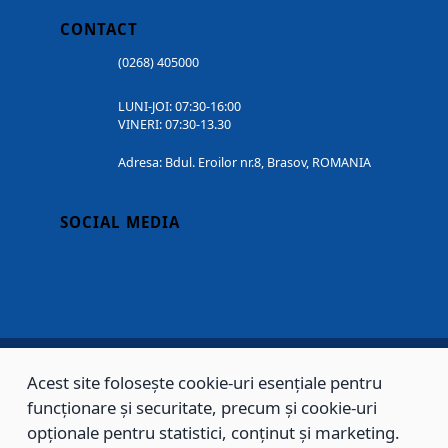
CONTACT
(0268) 405000
LUNI-JOI: 07:30-16:00
VINERI: 07:30-13.30
Adresa: Bdul. Eroilor nr.8, Brasov, ROMANIA
SOCIAL MEDIA
Acest site folosește cookie-uri esențiale pentru
Copyright © 2002 - 2026 - PRIMĂRIA MUNICIPIULUI BRAȘOV, toate drepturile
funcționare și securitate, precum și cookie-uri
rezervate.
opționale pentru statistici, conținut și marketing.