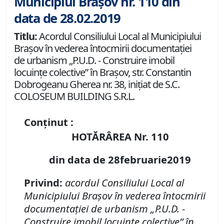
Municipiul Brașov nr. 110 din
data de 28.02.2019
Titlu:
Acordul Consiliului Local al Municipiului
Braşov în vederea întocmirii documentaţiei
de urbanism „P.U.D. - Construire imobil
locuinţe colective” în Braşov, str. Constantin
Dobrogeanu Gherea nr. 38, iniţiat de S.C.
COLOSEUM BUILDING S.R.L.
Conținut :
HOTĂRÂREA Nr. 110
din data de 28februarie2019
Privind:
acordul Consiliului Local al
Municipiului Braşov în vederea întocmirii
documentaţiei de urbanism „P.U.D. -
Construire imobil locuinţe colective” în