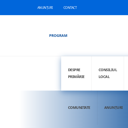
ANUNȚURI
CONTACT
PROGRAM
DESPRE
CONSILIUL
PRIMĂRIE
LOCAL
COMUNITATE
ANUNȚURI