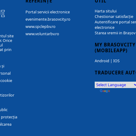
REFERINȚE
UTIL
I
Harta sitului
Portal servicii electronice
Chestionar satisfacție
evenimente.brasovcity.ro
Autentificare portal ser
www.spclepbv.ro
electronice
Starea vremii in Brașov
www.voluntarbv.ro
ntul site
. Orice
MY BRASOVCITY
ul
at prin
(MOBILEAPP)
Android
|
IOS
 și
TRADUCERE AU
rsonal
r cookie
by
Translate
tizorilor
ublic
 protecția
ălcarea