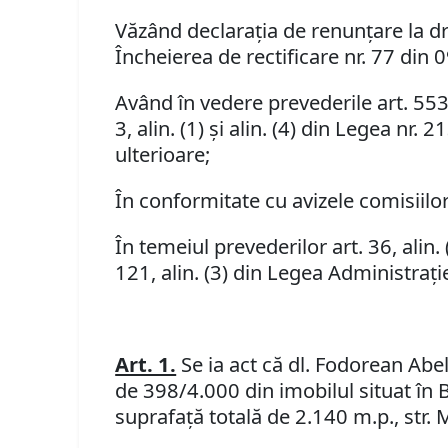
Văzând declaraţia de renunţare la dr
Încheierea de rectificare nr. 77 din 
Având în vedere prevederile art. 553, al
3, alin. (1) şi alin. (4) din Legea nr
ulterioare;
În conformitate cu avizele comisiilor 
În temeiul prevederilor art. 36, alin. (1),
121, alin. (3) din Legea Administraţi
Art. 1.
Se ia act că dl. Fodorean Abe
de 398/4.000 din imobilul situat în B
suprafaţă totală de 2.140 m.p., str. M