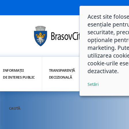
Acest site folos
esențiale pentru
securitate, prec
opționale pentru 
marketing. Pute
utilizarea cooki
cookie-urile ese
dezactivate.
INFORMAȚII
TRANSPARENȚĂ
INTEGRITATE
DE INTERES PUBLIC
DECIZIONALĂ
INSTITUȚIONALĂ
Setări
CAUTĂ