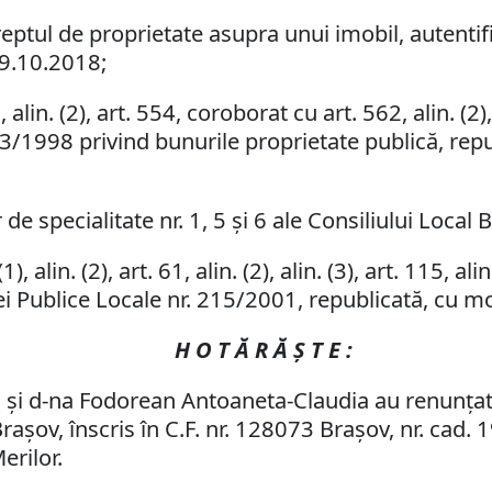
eptul de proprietate asupra unui imobil, autentif
09.10.2018;
in. (2), art. 554, coroborat cu art. 562, alin. (2), a
. 213/1998 privind bunurile proprietate publică, rep
de specialitate nr. 1, 5 şi 6 ale Consiliului Local 
 alin. (2), art. 61, alin. (2), alin. (3), art. 115, alin.
ei Publice Locale nr. 215/2001, republicată, cu mod
H O T Ă R Ă Ş T E :
l şi d-na Fodorean Antoaneta-Claudia au renunţat
raşov, înscris în C.F. nr. 128073 Braşov, nr. cad. 
erilor.