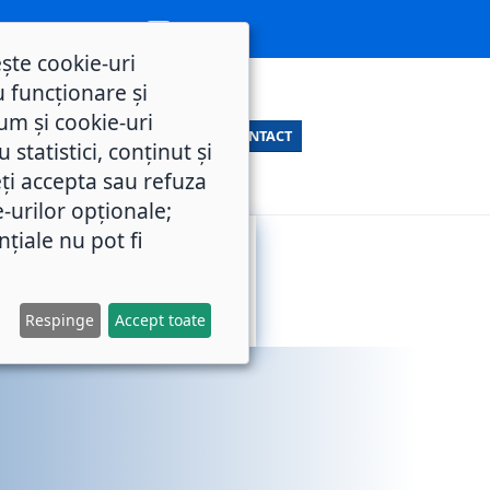
ește cookie-uri
 funcționare și
um și cookie-uri
CONTACT
statistici, conținut și
ți accepta sau refuza
e-urilor opționale;
nțiale nu pot fi
SERVICII
M.O.L.
PUBLICE
Respinge
Accept toate