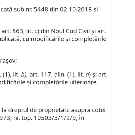
icată sub nr. 5448 din 02.10.2018 şi
rt. 863, lit. c) din Noul Cod Civil şi art.
ublicată, cu modificările şi completările
Braşov;
 (1), lit.
b),
art. 117, alin. (1), lit.
a
) şi art.
ificările şi completările ulterioare,
 la dreptul de proprietate asupra cotei
1973, nr. top. 10503/3/1/2/9, în