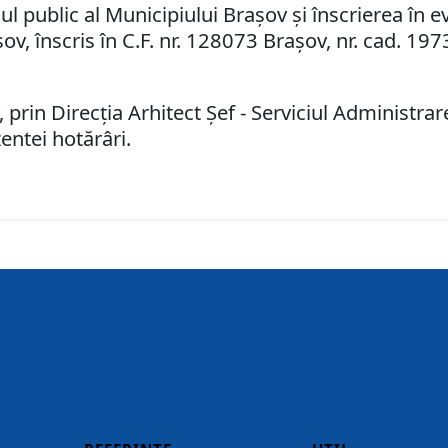
 public al Municipiului Braşov şi înscrierea în ev
ov, înscris în C.F. nr. 128073 Braşov, nr. cad. 197
 prin Direcţia Arhitect Şef - Serviciul Administr
entei hotărâri.