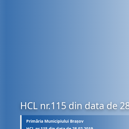
HCL nr.115 din data de 2
Primăria Municipiului Brașov
HCL nr.115 din data de 28.02.2019