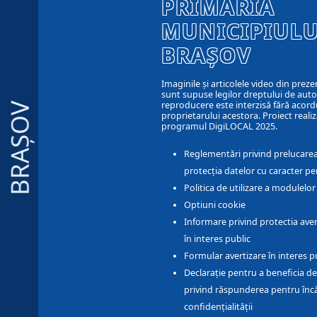
PRIMĂRIA
MUNICIPIULU
BRAȘOV
Imaginile și articolele video din preze
sunt supuse legilor dreptului de autor
reproducere este interzisă fără acord
BRAȘOV
proprietarului acestora. Proiect realiz
programul DigiLOCAL 2025.
Reglementări privind prelucarea
protecția datelor cu caracter pe
Politica de utilizare a modulelo
Optiuni cookie
Informare privind protectia aver
în interes public
Formular avertizare în interes p
Declarație pentru a beneficia de
privind răspunderea pentru înc
confidențialității