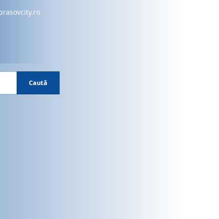
brasovcity.ro
Caută