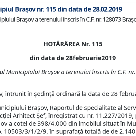
ipiul Brașov nr. 115 din data de 28.02.2019
ului Braşov a terenului înscris în C.F. nr. 128073 Braşov
HOTĂRÂREA Nr. 115
din data de 28februarie2019
l Municipiului Braşov a terenului înscris în C.F. nr.
v, întrunit în şedinţă ordinară la data de 28 febru
unicipiului Braşov, Raportul de specialitate al Ser
iei Arhitect Şef, înregistrat cu nr. 11.227/2019,
v a cotei de 398/4.000 din imobilul situat în Munic
. 10503/3/1/2/9, în suprafaţă totală de de 2.140 m