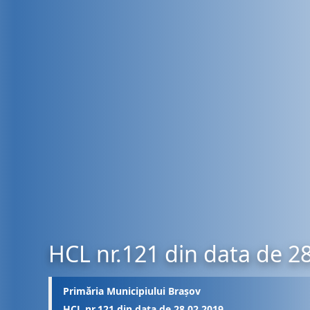
HCL nr.121 din data de 2
Primăria Municipiului Brașov
HCL nr.121 din data de 28.02.2019