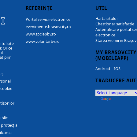
REFERINȚE
UTIL
I
Harta sitului
Portal servicii electronice
Chestionar satisfacție
evenimente.brasovcity.ro
Autentificare portal ser
www.spclepbv.ro
electronice
Starea vremii in Brașov
www.voluntarbv.ro
ntul site
. Orice
MY BRASOVCITY
ul
at prin
(MOBILEAPP)
Android
|
IOS
 și
TRADUCERE AU
rsonal
r cookie
by
Translate
tizorilor
ublic
 protecția
ălcarea