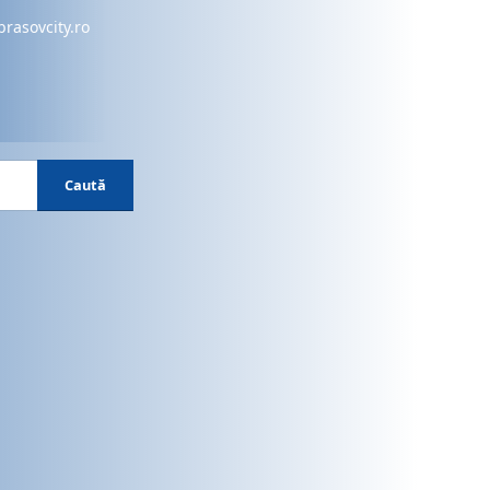
brasovcity.ro
Caută