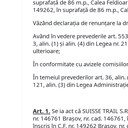
suprafaţă de 86 m.p., Calea Feldioarei
149262, în suprafaţă de 86 m.p., Cal
Văzând declaraţia de renunţare la dr
Având în vedere prevederile art. 553, al
3, alin. (1) şi alin. (4) din Legea nr
ulterioare;
În conformitate cu avizele comisiilor 
În temeiul prevederilor art. 36, alin. (1),
121, alin. (3) din Legea Administraţi
Art. 1.
Se ia act că SUISSE TRAIL S.R.
nr. 146761 Braşov, nr. cad. 146761, î
înscris în C.F. nr. 149262 Braşov, nr