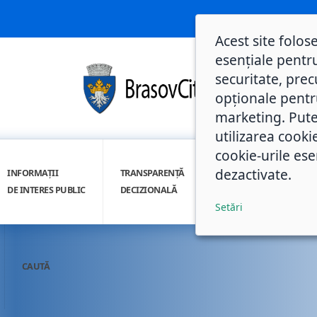
Acest site folos
esențiale pentru
securitate, prec
opționale pentru 
marketing. Pute
utilizarea cooki
cookie-urile ese
dezactivate.
INFORMAȚII
TRANSPARENȚĂ
INTEGRITATE
DE INTERES PUBLIC
DECIZIONALĂ
INSTITUȚIONALĂ
Setări
CAUTĂ