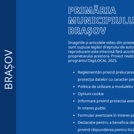
PRIMĂRIA
MUNICIPIULU
BRAȘOV
Imaginile și articolele video din preze
sunt supuse legilor dreptului de autor
reproducere este interzisă fără acord
BRAȘOV
proprietarului acestora. Proiect realiz
programul DigiLOCAL 2025.
Reglementări privind prelucarea
protecția datelor cu caracter pe
Politica de utilizare a modulelo
Optiuni cookie
Informare privind protectia aver
în interes public
Formular avertizare în interes p
Declarație pentru a beneficia de
privind răspunderea pentru înc