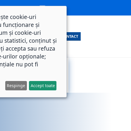
ește cookie-uri
 funcționare și
um și cookie-uri
CONTACT
statistici, conținut și
ți accepta sau refuza
e-urilor opționale;
nțiale nu pot fi
SERVICII
M.O.L.
PUBLICE
Respinge
Accept toate