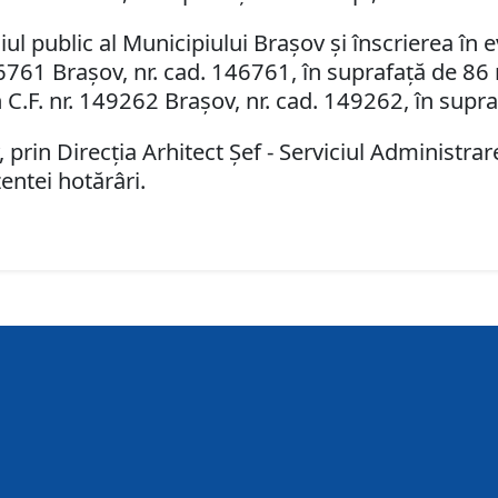
 public al Municipiului Braşov şi înscrierea în e
146761 Braşov, nr. cad. 146761, în suprafaţă de 86 
în C.F. nr. 149262 Braşov, nr. cad. 149262, în supr
 prin Direcţia Arhitect Şef - Serviciul Administr
entei hotărâri.