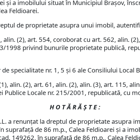
 şi a imobilului situat în Municipiul Braşov, înscr
ea Feldioarei.
eptul de proprietate asupra unui imobil, autentif
in. (2), art. 554, coroborat cu art. 562, alin. (2), a
. 213/1998 privind bunurile proprietate publică, rep
de specialitate nr. 1, 5 şi 6 ale Consiliului Local 
 alin. (2), art. 61, alin. (2), alin. (3), art. 115, alin.
ei Publice Locale nr. 215/2001, republicată, cu mod
H O T Ă R Ă Ş T E :
L. a renunţat la dreptul de proprietate asupra imob
n suprafaţă de 86 m.p., Calea Feldioarei şi a imob
. cad. 149262, în suprafaţă de 86 m.p., Calea Feldi