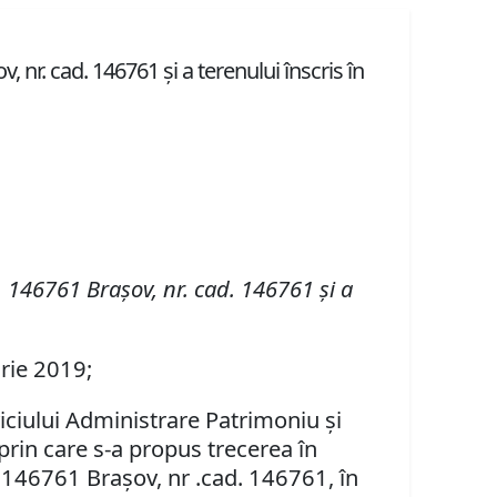
, nr. cad. 146761 şi a terenului înscris în
r. 146761 Braşov, nr. cad. 146761 şi a
arie 2019;
viciului Administrare Patrimoniu şi
prin care s-a propus
trecerea în
r. 146761 Braşov, nr .cad. 146761, în