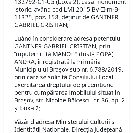
132792-C1-U5 (boxa 2), casă monument
istoric, având cod LMI 2015 BV-II-m-B-
11325, poz. 158, deţinut de
GANTNER
GABRIEL CRISTIAN;
Luând în considerare adresa petentului
GANTNER GABRIEL CRISTIAN, prin
împuternicită MANOLE (fostă POPA)
ANDRA,
înregistrată la Primăria
Municipiului Braşov sub nr. 6.788/2019,
prin care se solicită Consiliului Local
exercitarea dreptului de preemţiune
pentru cumpărarea imobilului situat în
Braşov, str. Nicolae Bălcescu nr. 36, ap. 2
şi boxa 2;
Văzând adresa Ministerului Culturii şi
Identităţii Naţionale, Direcţia Judeţeană