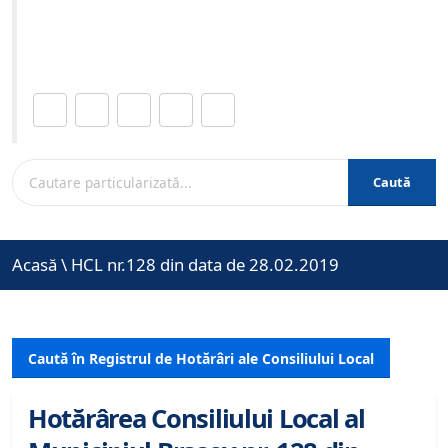
Site-ul oficial al Primariei Municipiului Brasov /
www.brasovcity.ro
Distribuie această pagină.
Caută
Acasă
\
HCL nr.128 din data de 28.02.2019
Caută în Registrul de Hotărâri ale Consiliului Local
Hotărârea Consiliului Local al