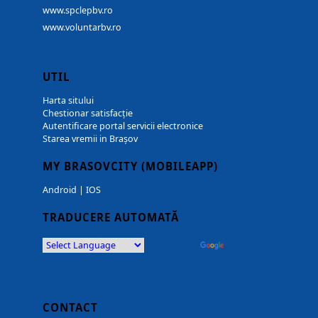
www.spclepbv.ro
www.voluntarbv.ro
UTIL
Harta sitului
Chestionar satisfacție
Autentificare portal servicii electronice
Starea vremii in Brașov
MY BRASOVCITY (MOBILEAPP)
Android
|
IOS
TRADUCERE AUTOMATĂ
Powered by
Translate
CONTACT