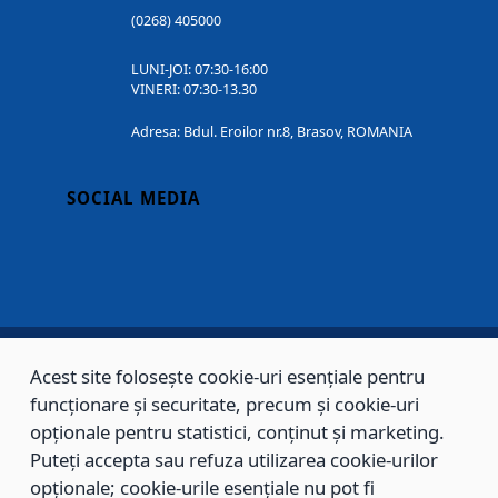
(0268) 405000
LUNI-JOI: 07:30-16:00
VINERI: 07:30-13.30
Adresa: Bdul. Eroilor nr.8, Brasov, ROMANIA
SOCIAL MEDIA
Acest site folosește cookie-uri esențiale pentru
Copyright © 2002 - 2026 - PRIMĂRIA MUNICIPIULUI BRAȘOV, toate drepturile
funcționare și securitate, precum și cookie-uri
rezervate.
opționale pentru statistici, conținut și marketing.
Puteți accepta sau refuza utilizarea cookie-urilor
Sitemap
Contact
opționale; cookie-urile esențiale nu pot fi