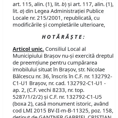
art. 115, alin. (1), lit.
b
) şi art. 117, alin. (1),
lit.
a
) din Legea Administraţiei Publice
Locale nr. 215/2001, republicată, cu
modificările şi completările ulterioare,
H O T Ă R Ă Ş T E :
Articol unic.
Consiliul Local al
Municipiului Braşov nu-şi exercită dreptul
de preemţiune pentru cumpărarea
imobilului situat în Braşov, str. Nicolae
Bălcescu nr. 36, înscris în C.F. nr. 132792-
C1-U1 Braşov, nr. cad. 132792-C1-U1 -
ap. 2, (C.F. vechi 8233, nr. top.
5287/1/2/2) şi C.F. nr. 132792-C1-U5
(boxa 2), casă monument istoric, având
cod LMI 2015 BV-II-m-B-11325, poz. 158,
deţinut de
GANTNER GABRIEL CRISTIAN.