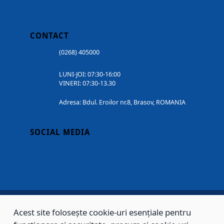
CONTACT
(0268) 405000
LUNI-JOI: 07:30-16:00
VINERI: 07:30-13.30
Adresa: Bdul. Eroilor nr.8, Brasov, ROMANIA
SOCIAL MEDIA
Acest site folosește cookie-uri esențiale pentru
Copyright © 2002 - 2026 - PRIMĂRIA MUNICIPIULUI BRAȘOV, toate drepturile