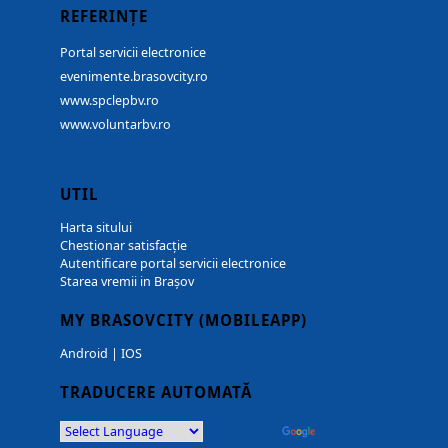
REFERINȚE
Portal servicii electronice
evenimente.brasovcity.ro
www.spclepbv.ro
www.voluntarbv.ro
UTIL
Harta sitului
Chestionar satisfacție
Autentificare portal servicii electronice
Starea vremii in Brașov
MY BRASOVCITY (MOBILEAPP)
Android
|
IOS
TRADUCERE AUTOMATĂ
Powered by
Translate