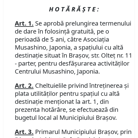
H O T Ă R Ă Ş T E :
Art. 1.
Se aprobă prelungirea termenului
de dare în folosinţă gratuită, pe o
perioadă de 5 ani, către Asociaţia
Musashino, Japonia, a spaţiului cu altă
destinaţie situat în Braşov, str. Olteţ nr. 11
- parter, pentru desfăşurarea activităţilor
Centrului Musashino, Japonia.
Art. 2.
Cheltuielile privind întreţinerea şi
plata utilităţilor pentru spaţiul cu altă
destinaţie menţionat la art. 1, din
prezenta hotărâre, se efectuează din
bugetul local al Municipiului Braşov.
Art. 3.
Primarul Municipiului Braşov, prin