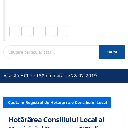
Site-ul oficial al Primariei Municipiului Brasov /
www.brasovcity.ro
Distribuie această pagină.
Caută
Acasă
\
HCL nr.138 din data de 28.02.2019
Caută în Registrul de Hotărâri ale Consiliului Local
Hotărârea Consiliului Local al