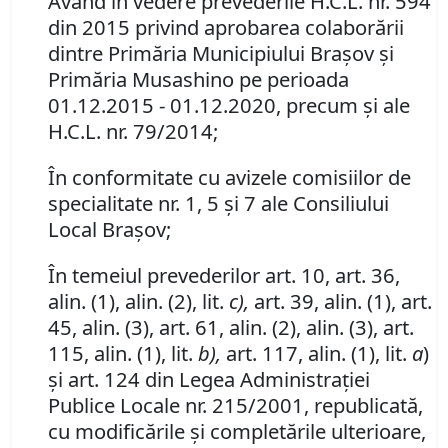
Având în vedere prevederile H.C.L. nr. 594
din 2015 privind aprobarea colaborării
dintre Primăria Municipiului Braşov şi
Primăria Musashino pe perioada
01.12.2015 - 01.12.2020, precum şi ale
H.C.L. nr. 79/2014;
În conformitate cu avizele comisiilor de
specialitate nr. 1, 5 şi 7 ale Consiliului
Local Braşov;
În temeiul prevederilor art. 10, art. 36,
alin. (1), alin. (2), lit.
c),
art. 39, alin. (1), art.
45, alin. (3), art. 61, alin. (2), alin. (3), art.
115, alin. (1), lit.
b),
art. 117, alin. (1), lit.
a
)
şi art. 124 din Legea Administraţiei
Publice Locale nr. 215/2001, republicată,
cu modificările şi completările ulterioare,