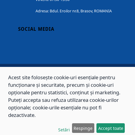
Adresa: Bdul. Eroilor nr.8, Brasov, ROMANIA
SOCIAL MEDIA
Acest site folosește cookie-uri esențiale pentru
Copyright © 2002 - 2026 - PRIMĂRIA MUNICIPIULUI BRAȘOV, toate drepturile
funcționare și securitate, precum și cookie-uri
rezervate.
opționale pentru statistici, conținut și marketing.
Puteți accepta sau refuza utilizarea cookie-urilor
Sitemap
Contact
opționale; cookie-urile esențiale nu pot fi
dezactivate.
Respinge
Accept toate
Setări