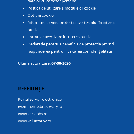
datelor cu caracter personal
Politica de utilizare a modulelor cookie
Optiuni cookie
Informare privind protectia avertizorilor în interes
public
Formular avertizare în interes public
Declarație pentru a beneficia de protecția privind
răspunderea pentru încălcarea confidențialității
Ultima actualizare:
07-08-2026
REFERINȚE
Portal servicii electronice
evenimente.brasovcity.ro
www.spclepbv.ro
www.voluntarbv.ro