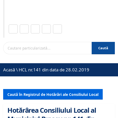
Site-ul oficial al Primariei Municipiului Brasov /
www.brasovcity.ro
Distribuie această pagină.
Caută
Acasă
\
HCL nr.141 din data de 28.02.2019
Caută în Registrul de Hotărâri ale Consiliului Local
Hotărârea Consiliului Local al