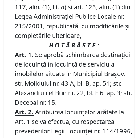
117, alin. (1), lit.
a
) şi art. 123, alin. (1) din
Legea Administraţiei Publice Locale nr.
215/2001, republicată, cu modificările şi
completările ulterioare,
H O T Ă R Ă Ş T E :
Art. 1.
Se aprobă schimbarea destinaţiei
de locuinţă în locuinţă de serviciu a
imobilelor situate în Municipiul Braşov,
str. Molidului nr. 43 A, bl. B, ap. 51; str.
Alexandru cel Bun nr. 22, bl. F 6, ap. 3; str.
Decebal nr. 15.
Art. 2.
Atribuirea locuinţelor arătate la
Art. 1 se va efectua, cu respectarea
prevederilor Legii Locuinţei nr. 114/1996,