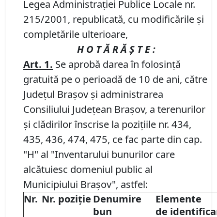
Legea Administraţiei Publice Locale nr.
215/2001, republicată, cu modificările şi
completările ulterioare,
H O T Ă R Ă Ş T E :
Art. 1.
Se aprobă darea în folosinţă
gratuită pe o perioadă de 10 de ani, către
Judeţul Braşov şi administrarea
Consiliului Judeţean Braşov, a terenurilor
şi clădirilor înscrise la poziţiile nr. 434,
435, 436, 474, 475, ce fac parte din cap.
"H" al "Inventarului bunurilor care
alcătuiesc domeniul public al
Municipiului Braşov", astfel:
Nr.
Nr. poziţie
Denumire
Elemente
bun
de identifica