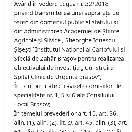
Având în vedere Legea nr. 32/2018
privind transmiterea unei suprafeţe de
teren din domeniul public al statului şi
din administrarea Academiei de Ştiinţe
Agricole şi Silvice „Gheorghe Ionescu
Şişeşti” Institutul Naţional al Cartofului şi
Sfeclă de Zahăr Braşov pentru realizarea
obiectivului de investiţie „ Construire
Spital Clinic de Urgenţă Braşov”;
În conformitate cu avizele comisiilor de
specialitate nr. 1, 5 şi 6 ale Consiliului
Local Braşov;
În temeiul prevederilor art. 10, art. 36,
alin. (1), alin. (2), lit.
c),
art. 45, alin. (3), art.
61, alin. (2), alin. (3), art. 115, alin. (1), lit.