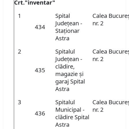
Crt.
"inventar"
1
Spital
Calea Bucureş
Judeţean -
nr. 2
434
Staţionar
Astra
2
Spitalul
Calea Bucureş
Judeţean -
nr. 2
clădire,
435
magazie şi
garaj Spital
Astra
3
Spitalul
Calea Bucureş
Municipal -
nr. 2
436
clădire Spital
Astra