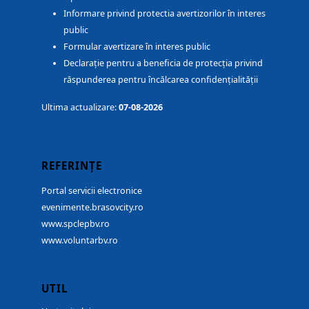
Informare privind protectia avertizorilor în interes
public
Formular avertizare în interes public
Declarație pentru a beneficia de protecția privind
răspunderea pentru încălcarea confidențialității
Ultima actualizare:
07-08-2026
REFERINȚE
Portal servicii electronice
evenimente.brasovcity.ro
www.spclepbv.ro
www.voluntarbv.ro
UTIL