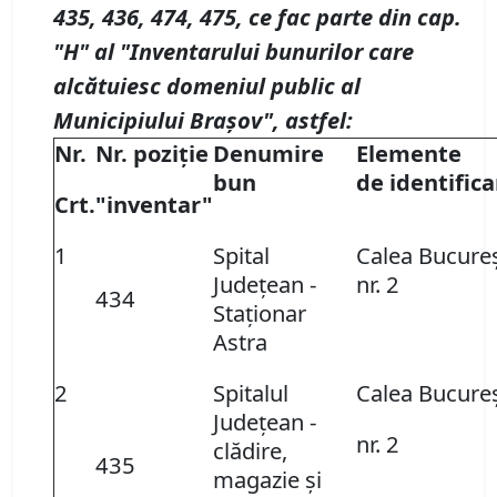
435, 436, 474, 475, ce fac parte din cap.
"H" al "Inventarului bunurilor care
alcătuiesc domeniul public al
Municipiului Braşov", astfel:
Nr.
Nr. poziţie
Denumire
Elemente
bun
de identifica
Crt.
"inventar"
1
Spital
Calea Bucureş
Judeţean -
nr. 2
434
Staţionar
Astra
2
Spitalul
Calea Bucureş
Judeţean -
nr. 2
clădire,
435
magazie şi