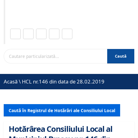
Site-ul oficial al Primariei Municipiului Brasov /
www.brasovcity.ro
Distribuie această pagină.
Caută
Acasă
\
HCL nr.146 din data de 28.02.2019
Caută în Registrul de Hotărâri ale Consiliului Local
Hotărârea Consiliului Local al