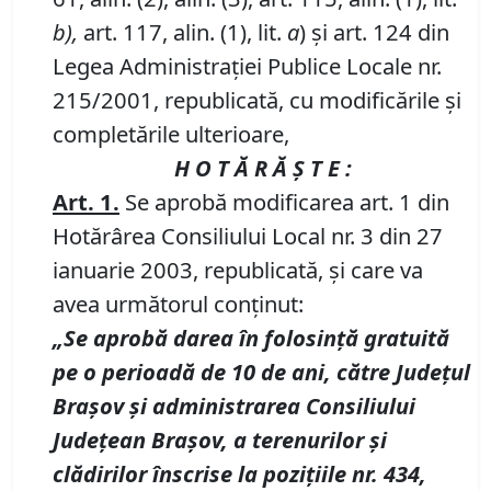
b),
art. 117, alin. (1), lit.
a
) şi art. 124 din
Legea Administraţiei Publice Locale nr.
215/2001, republicată, cu modificările şi
completările ulterioare,
H O T Ă R Ă Ş T E :
Art. 1.
Se aprobă modificarea art. 1 din
Hotărârea Consiliului Local nr. 3 din 27
ianuarie 2003, republicată, şi care va
avea următorul conţinut:
„Se aprobă darea în folosinţă gratuită
pe o perioadă de 10 de ani, către Judeţul
Braşov şi administrarea Consiliului
Judeţean Braşov, a terenurilor şi
clădirilor înscrise la poziţiile nr. 434,