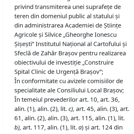
privind transmiterea unei suprafeţe de
teren din domeniul public al statului şi
din administrarea Academiei de Ştiinţe
Agricole şi Silvice „Gheorghe Ionescu
Şişeşti” Institutul Naţional al Cartofului şi
Sfeclă de Zahăr Braşov pentru realizarea
obiectivului de investiţie „Construire
Spital Clinic de Urgenţă Braşov”;
În conformitate cu avizele comisiilor de
specialitate ale Consiliului Local Braşov;
În temeiul prevederilor art. 10, art. 36,
alin. (1), alin. (2), lit.
c),
art. 45, alin. (3), art.
61, alin. (2), alin. (3), art. 115, alin. (1), lit.
b),
art. 117, alin. (1), lit.
a
) şi art. 124 din