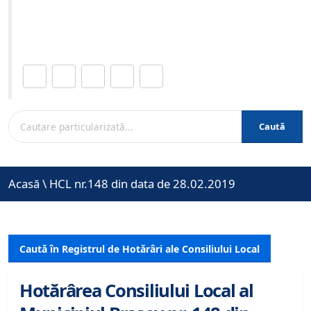
Site-ul oficial al Primariei Municipiului Brasov /
www.brasovcity.ro
Distribuie această pagină.
Caută
Acasă
\
HCL nr.148 din data de 28.02.2019
Caută în Registrul de Hotărâri ale Consiliului Local
Hotărârea Consiliului Local al