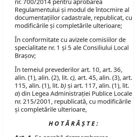
nr. 700/2014 pentru aprobarea
Regulamentului şi modul de întocmire al
documentaţiilor cadastrale, republicat, cu
modificările şi completările ulterioare;
În conformitate cu avizele comisiilor de
specialitate nr. 1 şi 5 ale Consiliului Local
Braşov;
În temeiul prevederilor art. 10, art. 36,
alin. (1), alin. (2), lit.
c),
art. 45, alin. (3), art.
115, alin. (1), lit.
b)
şi art. 117, alin. (1), lit.
a
) din Legea Administraţiei Publice Locale
nr. 215/2001, republicată, cu modificările
şi completările ulterioare,
H O T Ă R Ă Ş T E :