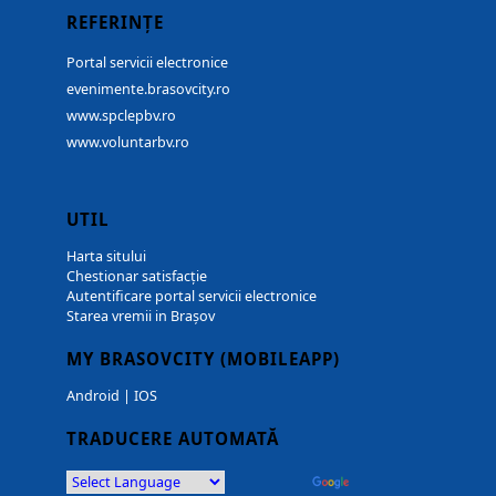
REFERINȚE
Portal servicii electronice
evenimente.brasovcity.ro
www.spclepbv.ro
www.voluntarbv.ro
UTIL
Harta sitului
Chestionar satisfacție
Autentificare portal servicii electronice
Starea vremii in Brașov
MY BRASOVCITY (MOBILEAPP)
Android
|
IOS
TRADUCERE AUTOMATĂ
Powered by
Translate