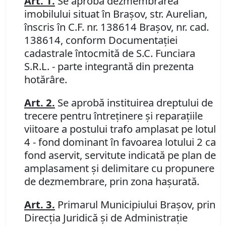
Art. 1.
Se aprobă dezmembrarea
imobilului situat în Braşov, str. Aurelian,
înscris în C.F. nr. 138614 Braşov, nr. cad.
138614, conform Documentaţiei
cadastrale întocmită de S.C. Funciara
S.R.L. - parte integrantă din prezenta
hotărâre.
Art. 2.
Se aprobă instituirea dreptului de
trecere pentru întreţinere şi reparaţiile
viitoare a postului trafo amplasat pe lotul
4 - fond dominant în favoarea lotului 2 ca
fond
aservit
,
servitute indicată pe plan de
amplasament şi delimitare cu propunere
de dezmembrare, prin zona haşurată.
Art. 3.
Primarul Municipiului Braşov, prin
Direcţia Juridică şi de Administraţie