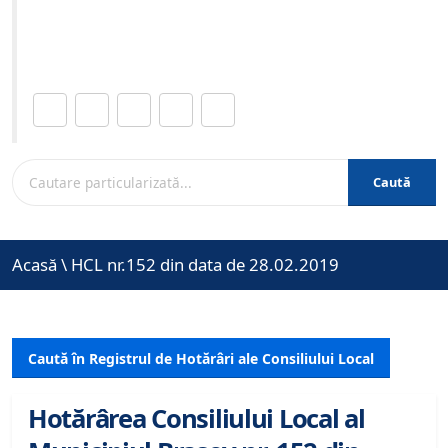
Site-ul oficial al Primariei Municipiului Brasov /
www.brasovcity.ro
Distribuie această pagină.
Caută
Acasă
\
HCL nr.152 din data de 28.02.2019
Caută în Registrul de Hotărâri ale Consiliului Local
Hotărârea Consiliului Local al