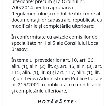
ulterioare; precum şi a Ordinul nr.
700/2014 pentru aprobarea
Regulamentului şi modul de întocmire al
documentaţiilor cadastrale, republicat, cu
modificările şi completările ulterioare;
În conformitate cu avizele comisiilor de
specialitate nr. 1 şi 5 ale Consiliului Local
Braşov;
În temeiul prevederilor art. 10, art. 36,
alin. (1), alin. (2), lit.
c),
art. 45, alin. (3), art.
115, alin. (1), lit.
b)
şi art. 117, alin. (1), lit.
a
) din Legea Administraţiei Publice Locale
nr. 215/2001, republicată, cu modificările
şi completările ulterioare,
H O T Ă R Ă Ş T E :