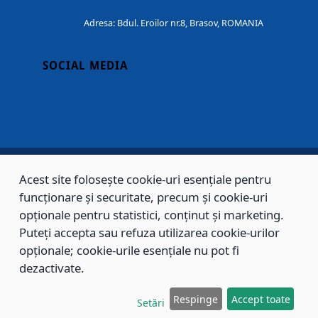
Adresa: Bdul. Eroilor nr.8, Brasov, ROMANIA
SOCIAL MEDIA
Acest site folosește cookie-uri esențiale pentru
Copyright © 2002 - 2026 - PRIMĂRIA MUNICIPIULUI BRAȘOV, toate drepturile
funcționare și securitate, precum și cookie-uri
rezervate.
opționale pentru statistici, conținut și marketing.
Puteți accepta sau refuza utilizarea cookie-urilor
Sitemap
Contact
opționale; cookie-urile esențiale nu pot fi
dezactivate.
Respinge
Accept toate
Setări