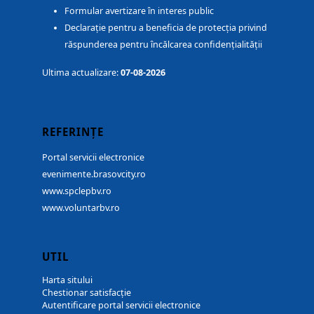
Formular avertizare în interes public
Declarație pentru a beneficia de protecția privind
răspunderea pentru încălcarea confidențialității
Ultima actualizare:
07-08-2026
REFERINȚE
Portal servicii electronice
evenimente.brasovcity.ro
www.spclepbv.ro
www.voluntarbv.ro
UTIL
Harta sitului
Chestionar satisfacție
Autentificare portal servicii electronice