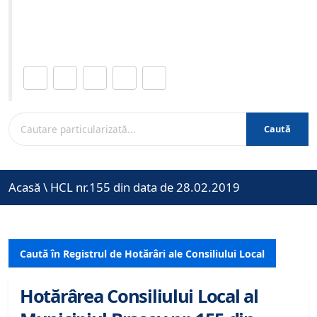
Site-ul oficial al Primariei Municipiului Brasov /
www.brasovcity.ro
Distribuie această pagină.
Caută
Acasă
\
HCL nr.155 din data de 28.02.2019
Caută în Registrul de Hotărâri ale Consiliului Local
Hotărârea Consiliului Local al