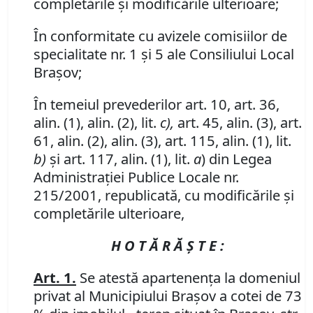
completările şi modificările ulterioare;
În conformitate cu avizele comisiilor de
specialitate nr. 1 şi 5 ale Consiliului Local
Braşov;
În temeiul prevederilor art. 10, art. 36,
alin. (1), alin. (2), lit.
c),
art. 45, alin. (3), art.
61, alin. (2), alin. (3), art. 115, alin. (1), lit.
b)
şi art. 117, alin. (1), lit.
a
) din Legea
Administraţiei Publice Locale nr.
215/2001, republicată, cu modificările şi
completările ulterioare,
H O T Ă R Ă Ş T E :
Art. 1.
Se atestă apartenenţa la domeniul
privat al Municipiului Braşov a cotei de 73