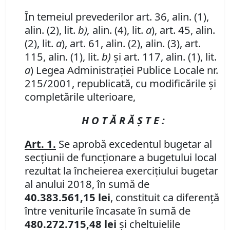
În temeiul prevederilor art. 36, alin. (1),
alin. (2), lit.
b),
alin. (4), lit.
a
), art. 45, alin.
(2), lit.
a
), art. 61, alin. (2), alin. (3), art.
115, alin. (1), lit.
b)
şi art. 117, alin. (1), lit.
a
) Legea Administraţiei Publice Locale nr.
215/2001, republicată, cu modificările şi
completările ulterioare,
H O T Ă R Ă Ş T E :
Art. 1.
Se aprobă excedentul bugetar al
secţiunii de funcţionare a bugetului local
rezultat la încheierea exerciţiului bugetar
al anului 2018, în sumă de
40.383.561,15 lei
, constituit ca diferenţă
între veniturile încasate în sumă de
480.272.715,48 lei
şi cheltuielile