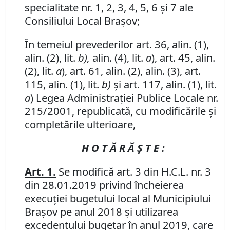
specialitate nr. 1, 2, 3, 4, 5, 6 şi 7 ale
Consiliului Local Braşov;
În temeiul prevederilor art. 36, alin. (1),
alin. (2), lit.
b),
alin. (4), lit.
a
), art. 45, alin.
(2), lit.
a
), art. 61, alin. (2), alin. (3), art.
115, alin. (1), lit.
b)
şi art. 117, alin. (1), lit.
a
) Legea Administraţiei Publice Locale nr.
215/2001, republicată, cu modificările şi
completările ulterioare,
H O T Ă R Ă Ş T E :
Art. 1.
Se modifică art. 3 din
H.C.L. nr. 3
din 28.01.2019 privind
încheierea
execuţiei bugetului local al Municipiului
Braşov pe anul 2018 şi utilizarea
excedentului bugetar în anul 2019, care