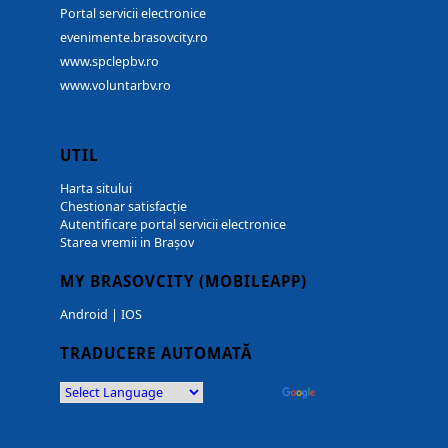
Portal servicii electronice
evenimente.brasovcity.ro
www.spclepbv.ro
www.voluntarbv.ro
UTIL
Harta sitului
Chestionar satisfacție
Autentificare portal servicii electronice
Starea vremii in Brașov
MY BRASOVCITY (MOBILEAPP)
Android
|
IOS
TRADUCERE AUTOMATĂ
Powered by
Translate