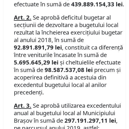
efectuate în sumă de
439.889.154,33 lei
.
Art. 2.
Se aprobă deficitul bugetar al
secţiunii de dezvoltare a bugetului local
rezultat la încheierea exerciţiului bugetar
al anului 2018, în sumă de
92.891.891,79 lei
, constituit ca diferenţă
între veniturile încasate în sumă de
5.695.645,29 lei
şi cheltuielile efectuate
în sumă de
98.587.537,08 lei
precum şi
acoperirea definitivă a acestuia din
excedentul bugetului local al anilor
precedenţi.
Art. 3.
Se aprobă utilizarea excedentului
anual al bugetului local al Municipiului
Braşov în sumă de
297.191.297,11 lei
,
pe parcursul anului 2019, astfel: