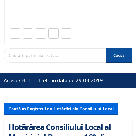
Site-ul oficial al Primariei Municipiului Brasov /
www.brasovcity.ro
Distribuie această pagină.
Caută
Acasă
\
HCL nr.169 din data de 29.03.2019
Caută în Registrul de Hotărâri ale Consiliului Local
Hotărârea Consiliului Local al