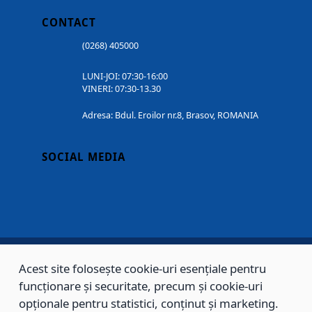
CONTACT
(0268) 405000
LUNI-JOI: 07:30-16:00
VINERI: 07:30-13.30
Adresa: Bdul. Eroilor nr.8, Brasov, ROMANIA
SOCIAL MEDIA
Acest site folosește cookie-uri esențiale pentru
Copyright © 2002 - 2026 - PRIMĂRIA MUNICIPIULUI BRAȘOV, toate drepturile
funcționare și securitate, precum și cookie-uri
rezervate.
opționale pentru statistici, conținut și marketing.