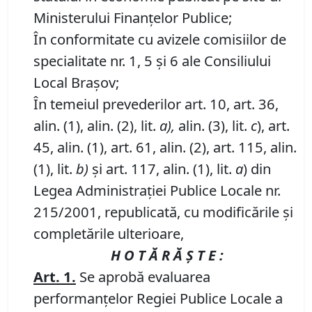
Ministerului Finanţelor Publice
;
În conformitate cu avizele comisiilor de
specialitate nr. 1, 5 şi 6 ale Consiliului
Local Braşov;
În temeiul prevederilor art. 10, art. 36,
alin. (1), alin. (2), lit.
a),
alin. (3), lit.
c
), art.
45, alin. (1), art. 61, alin. (2), art. 115, alin.
(1), lit.
b)
şi art. 117, alin. (1), lit.
a
) din
Legea Administraţiei Publice Locale nr.
215/2001, republicată, cu modificările şi
completările ulterioare,
H O T Ă R Ă Ş T E :
Art. 1.
Se aprobă evaluarea
performanţelor Regiei Publice Locale a