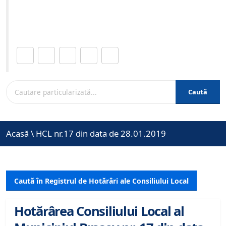
Site-ul oficial al Primariei Municipiului Brasov /
www.brasovcity.ro
Distribuie această pagină.
Caută
Acasă
\
HCL nr.17 din data de 28.01.2019
Caută în Registrul de Hotărâri ale Consiliului Local
Hotărârea Consiliului Local al