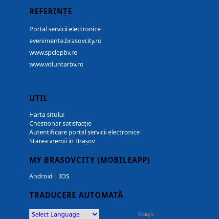
REFERINȚE
Portal servicii electronice
evenimente.brasovcity.ro
www.spclepbv.ro
www.voluntarbv.ro
UTIL
Harta sitului
Chestionar satisfacție
Autentificare portal servicii electronice
Starea vremii in Brașov
MY BRASOVCITY (MOBILEAPP)
Android
|
IOS
TRADUCERE AUTOMATĂ
Powered by
Translate