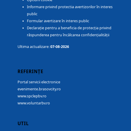
Informare privind protectia avertizorilor în interes
public
Formular avertizare în interes public
Declarație pentru a beneficia de protecția privind
răspunderea pentru încălcarea confidențialității
Ultima actualizare:
07-08-2026
REFERINȚE
Portal servicii electronice
evenimente.brasovcity.ro
www.spclepbv.ro
www.voluntarbv.ro
UTIL