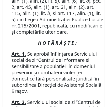
alin. (1), alin. (2), lit.
d),
alin. (6), lit.
a
),
pct.
2,
art. 45, alin. (1), art. 61, alin. (2), art.
115, alin. (1), lit.
b)
şi art. 117, alin. (1), lit.
a
) din Legea Administraţiei Publice Locale
nr. 215/2001, republicată, cu modificările
şi completările ulterioare,
H O T Ă R Ă Ş T E :
Art. 1.
Se aprobă înfiinţarea Serviciului
social de zi ”Centrul de informare şi
sensibilizare a populaţiei” în domeniul
prevenirii şi combaterii violenţei
domestice fără personalitate juridică, în
subordinea Direcţiei de Asistenţă Socială
Braşov.
Art. 2.
Serviciului social de zi ”Centrul de