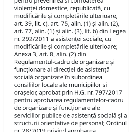
pentru prevenirea şi combaterea
violenţei domestice, republicată, cu
modificările şi completările ulterioare,
art. 39, lit. c), art. 75, alin. (1) şi alin. (2),
art. 77, alin. (1) şi alin. (3), lit. b) din Legea
nr. 292/2011 a asistenţei sociale, cu
modificările şi completările ulterioare;
Anexa 3, art. 8, alin. (2) din
Regulamentul-cadru de organizare şi
funcţionare al direcţiei de asistenţă
socială organizate în subordinea
consiliilor locale ale municipiilor şi
oraşelor, aprobat prin H.G. nr. 797/2017
pentru aprobarea regulamentelor-cadru
de organizare şi funcţionare ale
serviciilor publice de asistenţă socială şi a
structurii orientative de personal;
Ordinul
nr. 28/2019
privind aprobarea