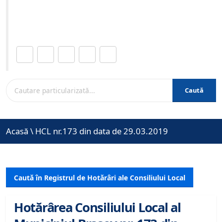
Site-ul oficial al Primariei Municipiului Brasov /
www.brasovcity.ro
Distribuie această pagină.
Caută
Acasă
\
HCL nr.173 din data de 29.03.2019
Caută în Registrul de Hotărâri ale Consiliului Local
Hotărârea Consiliului Local al