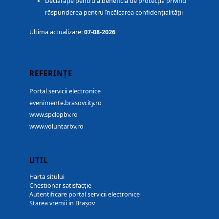
Declarație pentru a beneficia de protecția privind
răspunderea pentru încălcarea confidențialității
Ultima actualizare:
07-08-2026
REFERINȚE
Portal servicii electronice
evenimente.brasovcity.ro
www.spclepbv.ro
www.voluntarbv.ro
UTIL
Harta sitului
Chestionar satisfacție
Autentificare portal servicii electronice
Starea vremii in Brașov