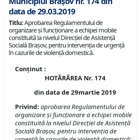
Municipiul Brașov nr. 174 din
data de 29.03.2019
Titlu:
Aprobarea Regulamentului de
organizare şi funcţionare a echipei mobile
constituită la nivelul Direcţiei de Asistenţă
Socială Braşov, pentru intervenţia de urgenţă
în cazurile de violenţă domestică.
Conținut :
HOTĂRÂREA Nr. 174
din data de 29martie 2019
Privind:
aprobarea
Regulamentului de
organizare şi funcţionare a
e
chipei mobile
constituită
la nivelul Direcţiei de Asistenţă
Socială Braşov
,
pentru intervenţia de
urgenţă în cazurile de violenţă domestică
;