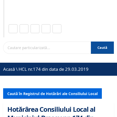
Site-ul oficial al Primariei Municipiului Brasov /
www.brasovcity.ro
Distribuie această pagină.
Caută
Acasă
\
HCL nr.174 din data de 29.03.2019
Caută în Registrul de Hotărâri ale Consiliului Local
Hotărârea Consiliului Local al