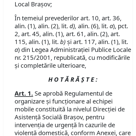
Local Braşov;
În temeiul prevederilor art. 10, art. 36,
alin. (1), alin. (2), lit.
d),
alin. (6), lit.
a
),
pct.
2,
art. 45, alin. (1), art. 61, alin. (2), art.
115, alin. (1), lit.
b)
şi art. 117, alin. (1), lit.
a
) din Legea Administraţiei Publice Locale
nr. 215/2001, republicată, cu modificările
şi completările ulterioare,
H O T Ă R Ă Ş T E :
Art. 1.
Se aprobă
Regulamentul de
organizare şi funcţionare al
e
chipei
mobile constituită
la nivelul Direcţiei de
Asistenţă Socială Braşov, pentru
intervenţia de urgenţă în cazurile de
violenţă domestică, conform Anexei, care