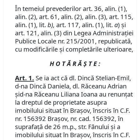
În temeiul prevederilor art. 36, alin. (1),
alin. (2), art. 61, alin. (2), alin. (3), art. 115,
alin. (1), lit.
b),
art. 117, alin. (1), lit.
a
) şi
art. 121, alin. (3) din Legea Administraţiei
Publice Locale nr. 215/2001, republicată,
cu modificările şi completările ulterioare,
H O T Ă R Ă Ş T E :
Art. 1.
Se ia act că dl. Dincă Stelian-Emil,
d-na Dincă Daniela, dl. Răceanu Adrian
şid-na Răceanu Liliana Ioana au renunţat
la dreptul de proprietate asupra
imobilului situat în Braşov, înscris în C.F.
nr. 156392 Braşov, nr. cad. 156392, în
suprafaţă de 26 m.p., str. Fânului şi a
imobilului situat în Braşov, înscris în C.F.