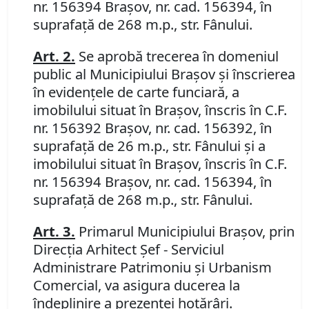
nr. 156394 Braşov, nr. cad. 156394, în
suprafaţă de 268 m.p., str. Fânului.
Art. 2.
Se aprobă trecerea în domeniul
public al Municipiului Braşov şi înscrierea
în evidenţele de carte funciară, a
imobilului situat în Braşov, înscris în C.F.
nr. 156392 Braşov, nr. cad. 156392, în
suprafaţă de 26 m.p., str. Fânului şi a
imobilului situat în Braşov, înscris în C.F.
nr. 156394 Braşov, nr. cad. 156394, în
suprafaţă de 268 m.p., str. Fânului.
Art. 3.
Primarul Municipiului Braşov, prin
Direcţia Arhitect Şef - Serviciul
Administrare Patrimoniu şi Urbanism
Comercial, va asigura ducerea la
îndeplinire a prezentei hotărâri.