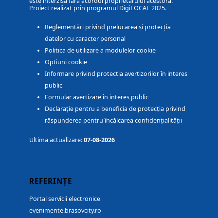
este interzisă fără acordul proprietarului acestora.
Proiect realizat prin programul DigiLOCAL 2025.
Reglementări privind prelucarea și protecția
datelor cu caracter personal
Politica de utilizare a modulelor cookie
Optiuni cookie
Informare privind protectia avertizorilor în interes
public
Formular avertizare în interes public
Declarație pentru a beneficia de protecția privind
răspunderea pentru încălcarea confidențialității
Ultima actualizare:
07-08-2026
REFERINȚE
Portal servicii electronice
evenimente.brasovcity.ro