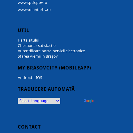
www.spclepbv.ro
www.voluntarbv.ro
UTIL
Harta sitului
Chestionar satisfacție
Autentificare portal servicii electronice
Starea vremii in Brașov
MY BRASOVCITY (MOBILEAPP)
Android
|
IOS
TRADUCERE AUTOMATĂ
Powered by
Translate
CONTACT