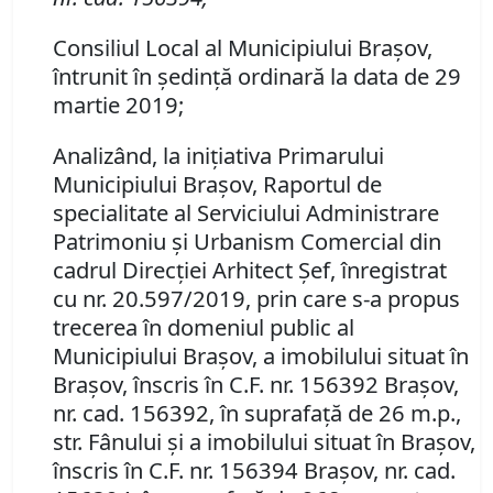
Consiliul Local al Municipiului Braşov,
întrunit în şedinţă ordinară la data de 29
martie 2019;
Analizând, la iniţiativa Primarului
Municipiului Braşov, Raportul de
specialitate al Serviciului Administrare
Patrimoniu şi Urbanism Comercial din
cadrul Direcţiei Arhitect Şef, înregistrat
cu nr.
20.597/
2019,
prin care s-a propus
trecerea în domeniul public al
Municipiului Braşov, a imobilului situat în
Braşov, înscris în C.F. nr. 156392 Braşov,
nr. cad. 156392, în suprafaţă de 26 m.p.,
str. Fânului şi a imobilului situat în Braşov,
înscris în C.F. nr. 156394 Braşov, nr. cad.