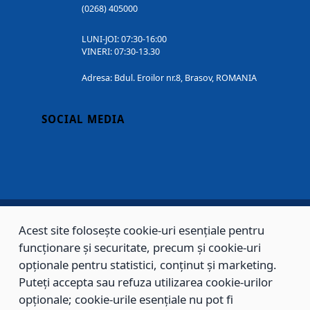
(0268) 405000
LUNI-JOI: 07:30-16:00
VINERI: 07:30-13.30
Adresa: Bdul. Eroilor nr.8, Brasov, ROMANIA
SOCIAL MEDIA
Acest site folosește cookie-uri esențiale pentru
Copyright © 2002 - 2026 - PRIMĂRIA MUNICIPIULUI BRAȘOV, toate drepturile
funcționare și securitate, precum și cookie-uri
rezervate.
opționale pentru statistici, conținut și marketing.
Puteți accepta sau refuza utilizarea cookie-urilor
Sitemap
Contact
opționale; cookie-urile esențiale nu pot fi