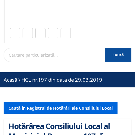
Site-ul oficial al Primariei Municipiului Brasov /
www.brasovcity.ro
Distribuie această pagină.
Caută
Acasă
\
HCL nr.197 din data de 29.03.2019
Caută în Registrul de Hotărâri ale Consiliului Local
Hotărârea Consiliului Local al