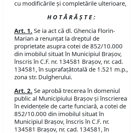
cu modificările şi completările ulterioare,
H O T Ă R Ă Ş T E :
Art. 1.
Se ia act că dl. Ghencia Florin-
Marian a renunţat la dreptul de
proprietate asupra cotei de 852/10.000
din imobilul situat în Municipiul Braşov,
înscris în C.F. nr. 134581 Braşov, nr. cad.
134581, în suprafaţătotală de 1.521 m.p.,
zona str. Dulgherului.
Art. 2.
Se aprobă trecerea în domeniul
public al Municipiului Braşov şi înscrierea
în evidenţele de carte funciară, a cotei de
852/10.000 din imobilul situat în
Municipiul Braşov, înscris în C.F. nr.
134581 Braşov, nr. cad. 134581, în