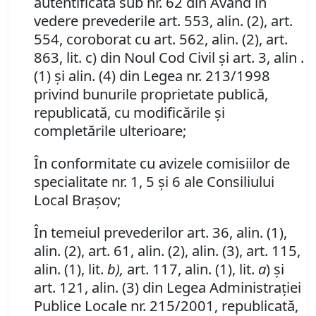
autentificată sub nr. 62 din
Având în
vedere prevederile art. 553, alin. (2), art.
554, coroborat cu art. 562, alin. (2), art.
863, lit. c) din Noul Cod Civil şi art. 3, alin .
(1) şi alin. (4) din Legea nr. 213/1998
privind bunurile proprietate publică,
republicată, cu modificările şi
completările ulterioare;
În conformitate cu avizele comisiilor de
specialitate nr. 1, 5 şi 6 ale Consiliului
Local Braşov;
În temeiul prevederilor art. 36, alin. (1),
alin. (2), art. 61, alin. (2), alin. (3), art. 115,
alin. (1), lit.
b),
art. 117, alin. (1), lit.
a
) şi
art. 121, alin. (3) din Legea Administraţiei
Publice Locale nr. 215/2001, republicată,