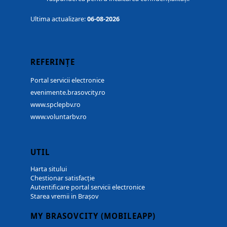
Ultima actualizare:
06-08-2026
REFERINȚE
Portal servicii electronice
evenimente.brasovcity.ro
www.spclepbv.ro
www.voluntarbv.ro
UTIL
Harta sitului
Chestionar satisfacție
Autentificare portal servicii electronice
Starea vremii in Brașov
MY BRASOVCITY (MOBILEAPP)