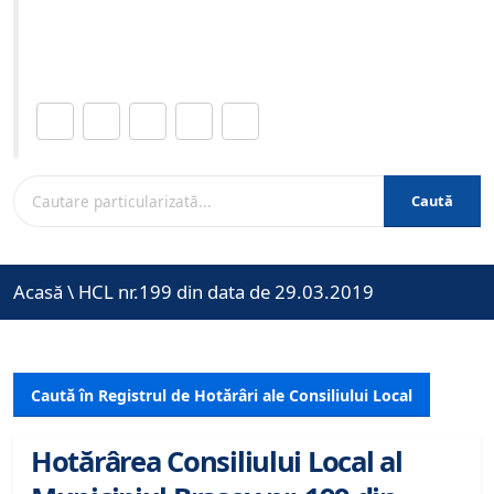
Site-ul oficial al Primariei Municipiului Brasov /
www.brasovcity.ro
Distribuie această pagină.
Caută
Acasă
\
HCL nr.199 din data de 29.03.2019
Caută în Registrul de Hotărâri ale Consiliului Local
Hotărârea Consiliului Local al