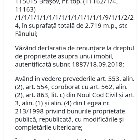
115015 Braşov, nr. top.
(11162/1/4,
11163)
/1/1/1/1/1/1/1/1/1/1/1/1/1/1/9/1/1/2/2
4
, în suprafaţă totală de 2.719 m.p., str.
Fânului;
Văzând declaraţia de renunţare la dreptul
de proprietate asupra unui imobil,
autentificată subnr. 1887/18.09.2018;
Având în vedere prevederile art. 553, alin.
(2), art. 554, coroborat cu art. 562, alin.
(2), art. 863, lit. c) din Noul Cod Civil şi art.
3, alin. (1) şi alin. (4) din Legea nr.
213/1998 privind bunurile proprietate
publică, republicată, cu modificările şi
completările ulterioare;