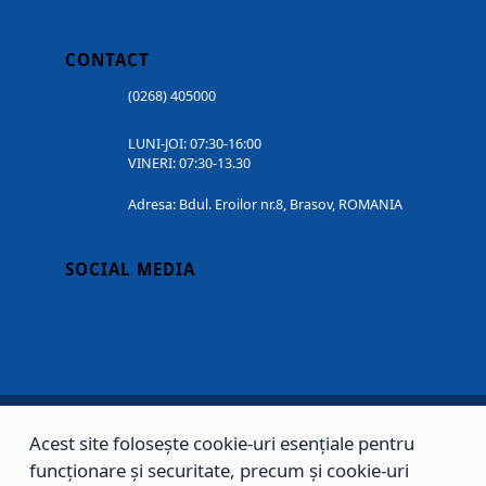
CONTACT
(0268) 405000
LUNI-JOI: 07:30-16:00
VINERI: 07:30-13.30
Adresa: Bdul. Eroilor nr.8, Brasov, ROMANIA
SOCIAL MEDIA
Acest site folosește cookie-uri esențiale pentru
Copyright © 2002 - 2026 - PRIMĂRIA MUNICIPIULUI BRAȘOV, toate drepturile
funcționare și securitate, precum și cookie-uri