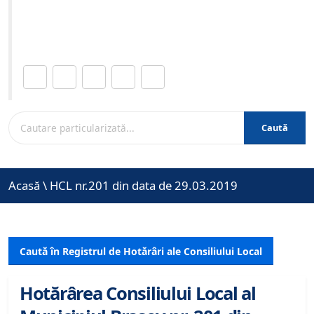
Site-ul oficial al Primariei Municipiului Brasov /
www.brasovcity.ro
Distribuie această pagină.
Caută
Acasă
\
HCL nr.201 din data de 29.03.2019
Caută în Registrul de Hotărâri ale Consiliului Local
Hotărârea Consiliului Local al