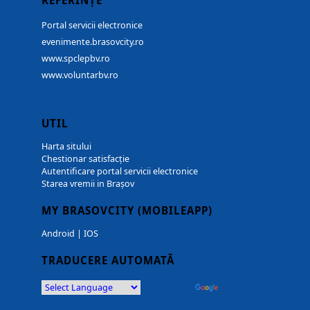
REFERINȚE
Portal servicii electronice
evenimente.brasovcity.ro
www.spclepbv.ro
www.voluntarbv.ro
UTIL
Harta sitului
Chestionar satisfacție
Autentificare portal servicii electronice
Starea vremii in Brașov
MY BRASOVCITY (MOBILEAPP)
Android
|
IOS
TRADUCERE AUTOMATĂ
Powered by
Translate