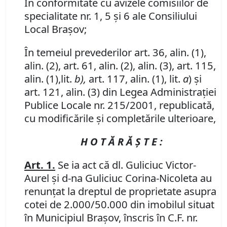
În conformitate cu avizele comisiilor de
specialitate nr. 1, 5 şi 6 ale Consiliului
Local Braşov;
În temeiul prevederilor art. 36, alin. (1),
alin. (2), art. 61, alin. (2), alin. (3), art. 115,
alin. (1),lit.
b),
art. 117, alin. (1), lit.
a
) şi
art. 121, alin. (3) din Legea Administraţiei
Publice Locale nr. 215/2001, republicată,
cu modificările şi completările ulterioare,
H O T Ă R Ă Ş T E :
Art. 1.
Se ia act că dl. Guliciuc Victor-
Aurel şi d-na Guliciuc Corina-Nicoleta au
renunţat la dreptul de proprietate asupra
cotei de 2.000/50.000 din imobilul situat
în Municipiul Braşov, înscris în C.F. nr.