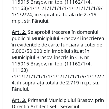
115015 Braşov, nr. top.
(11162/1/4,
11163)/1/1/1/1/1/1/1/1/1/1/1/1/1/1/9/
1/1/2/24
, în suprafaţă totală de 2.719
m.p., str. Fânului.
Art. 2.
Se aprobă trecerea în domeniul
public al Municipiului Braşov şi înscrierea
în evidenţele de carte funciară a cotei de
2.000/50.000 din imobilul situat în
Municipiul Braşov, înscris în C.F. nr.
115015 Braşov, nr. top.
(11162/1/4,
11163)
/1/1/1/1/1/1/1/1/1/1/1/1/1/1/9/1/1/2/2
4
, în suprafaţă totală de 2.719 m.p., str.
Fânului.
Art. 3.
Primarul Municipiului Braşov, prin
Direcţia Arhitect Şef - Serviciul