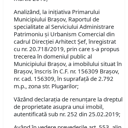
Analizând, la iniţiativa Primarului
Municipiului Braşov, Raportul de
specialitate al Serviciului Administrare
Patrimoniu şi Urbanism Comercial din
cadrul Direcţiei Arhitect Şef, înregistrat
cu nr.
20.718/
2019,
prin care s-a propus
trecerea în domeniul public al
Municipiului Braşov, a imobilului situat în
Braşov, înscris în C.F. nr. 156309 Braşov,
nr. cad. 156309, în suprafaţă de 2.792
m.p., zona str. Plugarilor;
Văzând declaraţia de renunţare la dreptul
de proprietate asupra unui imobil,
autentificată sub nr. 252 din 25.02.2019;
Având în vedere prevederile art. 553, alin.