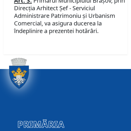
Art. 3.
Primarul Municipiului Braşov, prin
Direcţia Arhitect Şef - Serviciul
Administrare Patrimoniu şi Urbanism
Comercial, va asigura ducerea la
îndeplinire a prezentei hotărâri.
PRIMĂRIA