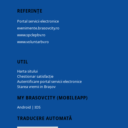
REFERINȚE
Portal servicii electronice
evenimente.brasovcity.ro
www.spclepbv.ro
www.voluntarbv.ro
UTIL
Harta sitului
Chestionar satisfacție
Autentificare portal servicii electronice
Starea vremii in Brașov
MY BRASOVCITY (MOBILEAPP)
Android
|
IOS
TRADUCERE AUTOMATĂ