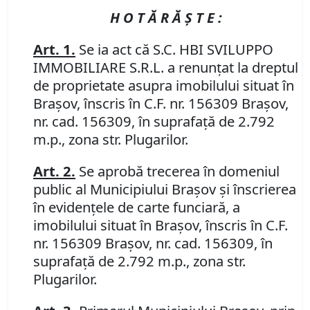
H O T Ă R Ă Ş T E :
Art. 1.
Se ia act că S.C. HBI SVILUPPO
IMMOBILIARE S.R.L. a renunţat la dreptul
de proprietate asupra imobilului situat în
Braşov, înscris în C.F. nr. 156309 Braşov,
nr. cad. 156309, în suprafaţă de 2.792
m.p., zona str. Plugarilor.
Art. 2.
Se aprobă trecerea în domeniul
public al Municipiului Braşov şi înscrierea
în evidenţele de carte funciară, a
imobilului situat în Braşov, înscris în C.F.
nr. 156309 Braşov, nr. cad. 156309, în
suprafaţă de 2.792 m.p., zona str.
Plugarilor.