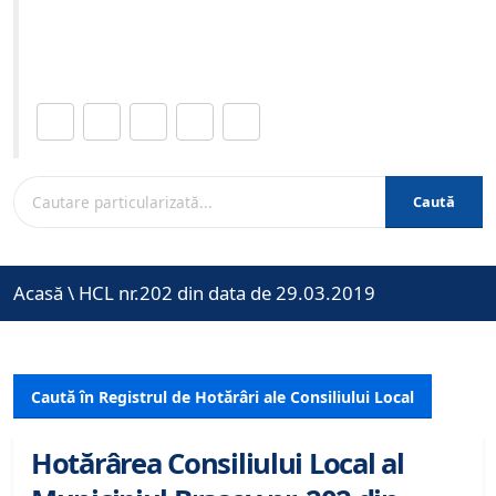
Site-ul oficial al Primariei Municipiului Brasov /
www.brasovcity.ro
Distribuie această pagină.
Caută
Acasă
\
HCL nr.202 din data de 29.03.2019
Caută în Registrul de Hotărâri ale Consiliului Local
Hotărârea Consiliului Local al