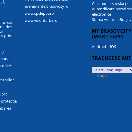
I
Chestionar satisfacție
evenimente.brasovcity.ro
Autentificare portal ser
www.spclepbv.ro
electronice
Starea vremii in Brașov
www.voluntarbv.ro
ntul site
. Orice
MY BRASOVCITY
ul
at prin
(MOBILEAPP)
Android
|
IOS
 și
TRADUCERE AU
rsonal
r cookie
by
Translate
tizorilor
ublic
 protecția
ălcarea