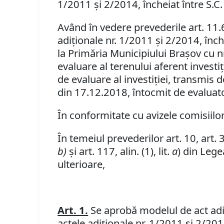
1/2011 şi 2/2014, încheiat între S.C.
Având în vedere prevederile art. 11.
adiţionale nr. 1/2011 şi 2/2014, înch
la Primăria Municipiului Braşov cu 
evaluare al terenului aferent investi
de evaluare al investiţiei, transmis 
din 17.12.2018, întocmit de evaluat
În conformitate cu avizele comisiilor 
În temeiul prevederilor art. 10, art. 36, 
b)
şi art. 117, alin. (1), lit.
a
) din Lege
ulterioare,
Art. 1.
Se aprobă modelul de act adiţ
actele adiţionale nr. 1/2011 şi 2/201