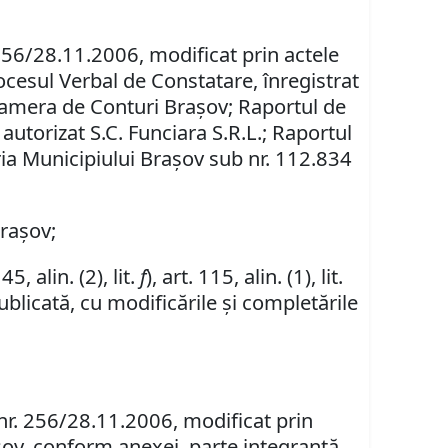
 256/28.11.2006, modificat prin actele
rocesul Verbal de Constatare, înregistrat
 Camera de Conturi Braşov; Raportul de
autorizat S.C. Funciara S.R.L.; Raportul
ăria Municipiului Braşov sub nr. 112.834
Braşov;
 45, alin. (2), lit.
f
), art. 115, alin. (1), lit.
blicată, cu modificările şi completările
 nr. 256/28.11.2006, modificat prin
aşov, conform anexei, parte integrantă