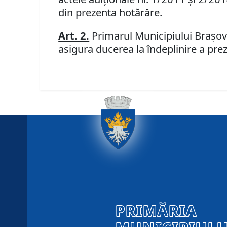
din prezenta hotărâre.
Art. 2.
Primarul Municipiului Braşov,
asigura ducerea la îndeplinire a prez
PRIMĂRIA