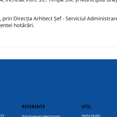
 prin Direcţia Arhitect Şef - Serviciul Administr
entei hotărâri.
REFERINȚE
UTIL
Harta sitului
Portal servicii electronice