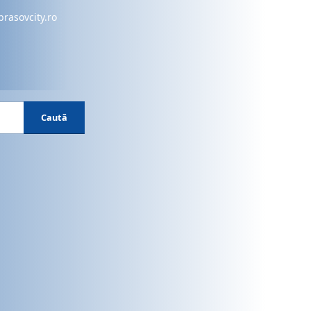
brasovcity.ro
Caută