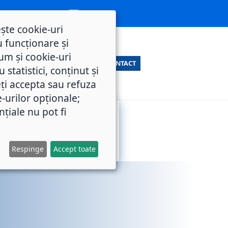
ește cookie-uri
 funcționare și
um și cookie-uri
CONTACT
statistici, conținut și
ți accepta sau refuza
e-urilor opționale;
nțiale nu pot fi
SERVICII
M.O.L.
PUBLICE
Respinge
Accept toate