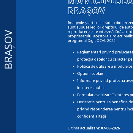
MUNICIPIULU
BRAȘOV
Imaginile și articolele video din preze
sunt supuse legilor dreptului de autor
reproducere este interzisă fără acord
BRAȘOV
proprietarului acestora. Proiect realiz
programul DigiLOCAL 2025.
Reglementări privind prelucarea
protecția datelor cu caracter pe
Politica de utilizare a modulelo
Optiuni cookie
Informare privind protectia aver
în interes public
Formular avertizare în interes p
Declarație pentru a beneficia de
privind răspunderea pentru înc
confidențialității
Ultima actualizare:
07-08-2026