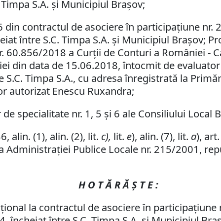
 Timpa S.A. şi Municipiul Braşov;
6 din contractul de asociere în participaţiune nr.
eiat între S.C. Timpa S.A. şi Municipiul Braşov; P
nr. 60.856/2018 a Curţii de Conturi a României -
ţiei din data de 15.06.2018, întocmit de evaluator 
de S.C. Timpa S.A., cu adresa înregistrată la Prim
or autorizat Enescu Ruxandra;
de specialitate nr. 1, 5 şi 6 ale Consiliului Local 
alin. (1), alin. (2), lit.
c),
lit.
e
), alin. (7), lit.
a
), art.
a Administraţiei Publice Locale nr. 215/2001, repu
H O T Ă R Ă Ş T E :
ional la contractul de asociere în participaţiune
4, încheiat între S.C. Timpa S.A. şi Municipiul Br