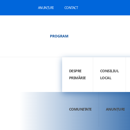
ANUNȚURI
CONTACT
PROGRAM
DESPRE
CONSILIUL
PRIMĂRIE
LOCAL
COMUNITATE
ANUNȚURI