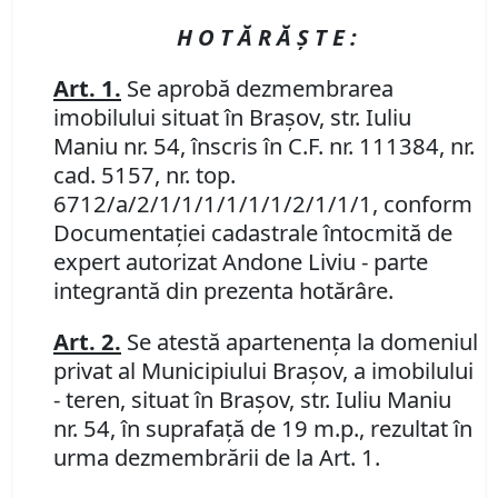
H O T Ă R Ă Ş T E :
Art. 1.
Se aprobă dezmembrarea
imobilului situat în Braşov, str. Iuliu
Maniu nr. 54, înscris în C.F. nr. 111384, nr.
cad. 5157, nr. top.
6712/a/2/1/1/1/1/1/1/2/1/1/1, conform
Documentaţiei cadastrale întocmită de
expert autorizat Andone Liviu - parte
integrantă din prezenta hotărâre.
Art. 2.
Se atestă apartenenţa la domeniul
privat al Municipiului Braşov, a imobilului
- teren, situat în Braşov, str. Iuliu Maniu
nr. 54, în suprafaţă de 19 m.p., rezultat în
urma dezmembrării de la Art. 1.