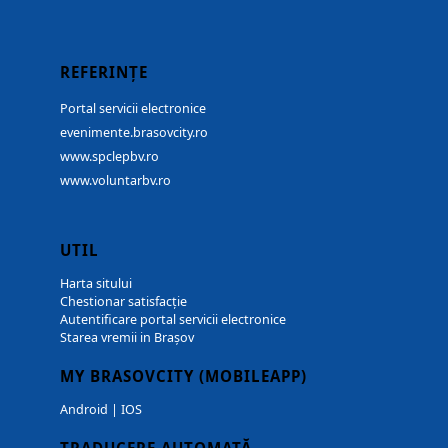
REFERINȚE
Portal servicii electronice
evenimente.brasovcity.ro
www.spclepbv.ro
www.voluntarbv.ro
UTIL
Harta sitului
Chestionar satisfacție
Autentificare portal servicii electronice
Starea vremii in Brașov
MY BRASOVCITY (MOBILEAPP)
Android
|
IOS