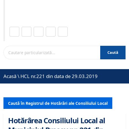
Site-ul oficial al Primariei Municipiului Brasov /
www.brasovcity.ro
Distribuie această pagină.
Caută
Acasă
\
HCL nr.221 din data de 29.03.2019
Caută în Registrul de Hotărâri ale Consiliului Local
Hotărârea Consiliului Local al