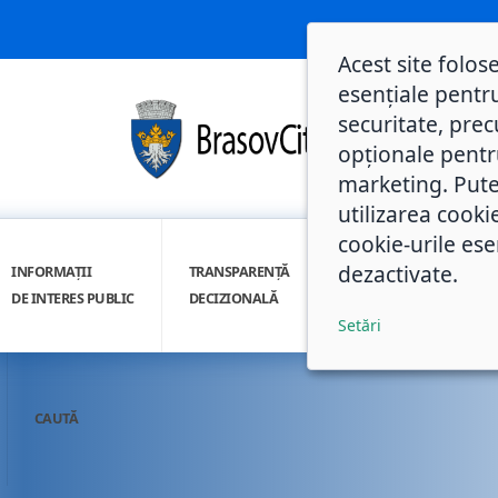
Acest site folos
esențiale pentru
securitate, prec
opționale pentru 
marketing. Pute
utilizarea cooki
cookie-urile ese
dezactivate.
INFORMAȚII
TRANSPARENȚĂ
INTEGRITATE
DE INTERES PUBLIC
DECIZIONALĂ
INSTITUȚIONALĂ
Setări
CAUTĂ