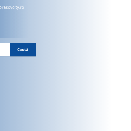
brasovcity.ro
Caută