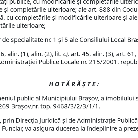
ăţi publice, cu modificările şi completările ulterioa
şi completările ulterioare; ale art. 888 din Codul 
ată, cu completările şi modificările ulterioare şi al
ările ulterioare;
de specialitate nr. 1 şi 5 ale Consiliului Local Bra
alin. (1), alin. (2), lit.
c),
art. 45, alin. (3), art. 61, a
Administraţiei Publice Locale nr. 215/2001, republ
H O T Ă R Ă Ş T E :
iul public al Municipiului Braşov, a imobilului s
1269 Braşov,nr. top. 9468/3/2/3/1/1.
prin Direcţia Juridică şi de Administraţie Publică
d Funciar, va asigura ducerea la îndeplinire a prez