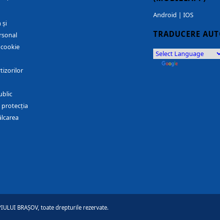
Android
|
IOS
 și
TRADUCERE AU
rsonal
r cookie
by
Translate
tizorilor
ublic
 protecția
ălcarea
ULUI BRAȘOV, toate drepturile rezervate.