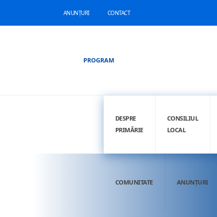
ANUNȚURI
CONTACT
PROGRAM
DESPRE
CONSILIUL
PRIMĂRIE
LOCAL
COMUNITATE
ANUNȚURI