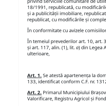
privind serviciile comunitare de utilit
18/1991, republicată, cu modificările 
şi a publicităţii imobiliare, republic
republicat, cu modificările şi complet
În conformitate cu avizele comisiilor 
În temeiul prevederilor art. 10, art. 36, 
şi art. 117, alin. (1), lit.
a
) din Legea 
ulterioare,
Art. 1.
Se atestă apartenenţa la domen
133, identificat conform C.F. nr. 13
Art. 2.
Primarul Municipiului Braşov, 
Valorificare, Registru Agricol şi Fon