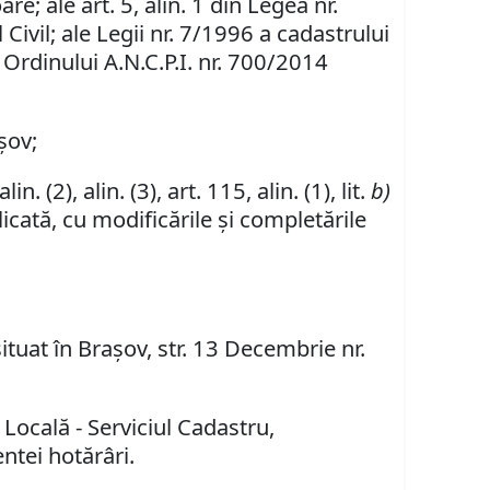
re; ale art. 5, alin. 1 din Legea nr.
Civil; ale Legii nr. 7/1996 a cadastrului
e Ordinului A.N.C.P.I. nr. 700/2014
şov;
lin. (2), alin. (3), art. 115, alin. (1), lit.
b)
icată, cu modificările şi completările
ituat în Braşov, str. 13 Decembrie nr.
 Locală - Serviciul Cadastru,
entei hotărâri.