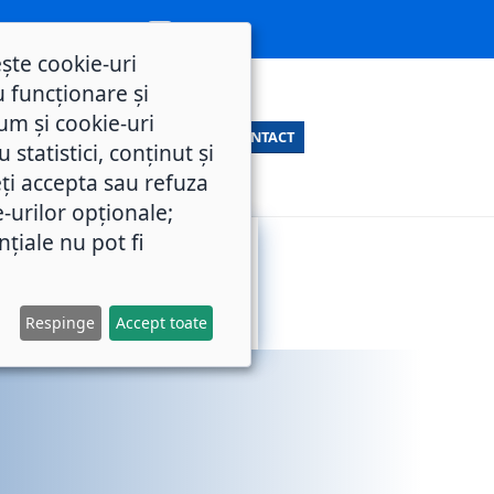
ește cookie-uri
 funcționare și
um și cookie-uri
CONTACT
statistici, conținut și
ți accepta sau refuza
e-urilor opționale;
nțiale nu pot fi
SERVICII
M.O.L.
PUBLICE
Respinge
Accept toate