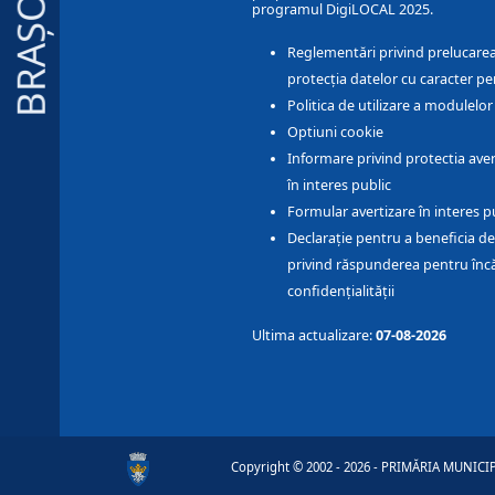
BRAȘOV
programul DigiLOCAL 2025.
Reglementări privind prelucarea
protecția datelor cu caracter pe
Politica de utilizare a modulelo
Optiuni cookie
Informare privind protectia aver
în interes public
Formular avertizare în interes p
Declarație pentru a beneficia de
privind răspunderea pentru înc
confidențialității
Ultima actualizare:
07-08-2026
Copyright © 2002 - 2026 - PRIMĂRIA MUNICIPI