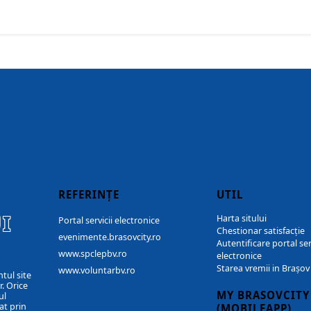
REFERINȚE
UTIL
I
Harta sitului
Portal servicii electronice
Chestionar satisfacție
evenimente.brasovcity.ro
Autentificare portal ser
www.spclepbv.ro
electronice
Starea vremii in Brașov
www.voluntarbv.ro
ntul site
. Orice
MY BRASOVCITY
ul
at prin
(MOBILEAPP)