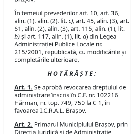
În temeiul prevederilor art. 10, art. 36,
alin. (1), alin. (2), lit.
c),
art. 45, alin. (3), art.
61, alin. (2), alin. (3), art. 115, alin. (1), lit.
b)
şi art. 117, alin. (1), lit.
a
) din Legea
Administraţiei Publice Locale nr.
215/2001, republicată, cu modificările şi
completările ulterioare,
H O T Ă R Ă Ş T E :
Art. 1.
Se aprobă revocarea dreptului de
administrare înscris în C.F. nr. 102216
Hărman, nr. top. 749, 750 la C 1, în
favoarea I.C.R.A.L. Braşov.
Art. 2.
Primarul Municipiului Braşov, prin
Direcţia Juridică şi de Administraţie