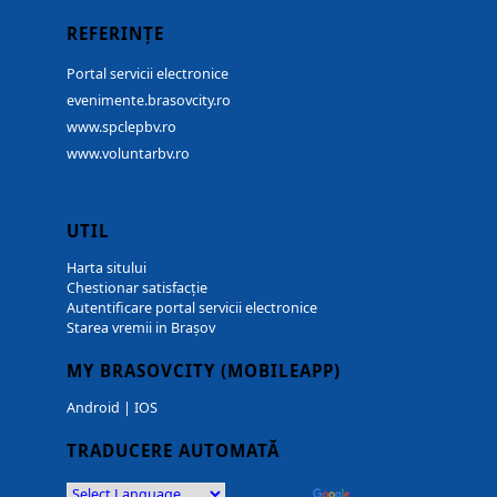
REFERINȚE
Portal servicii electronice
evenimente.brasovcity.ro
www.spclepbv.ro
www.voluntarbv.ro
UTIL
Harta sitului
Chestionar satisfacție
Autentificare portal servicii electronice
Starea vremii in Brașov
MY BRASOVCITY (MOBILEAPP)
Android
|
IOS
TRADUCERE AUTOMATĂ
Powered by
Translate