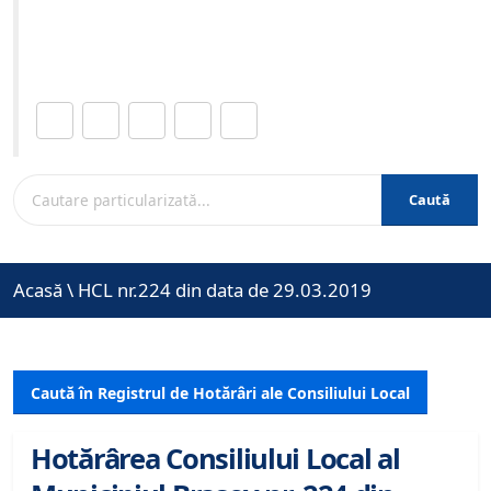
Site-ul oficial al Primariei Municipiului Brasov /
www.brasovcity.ro
Distribuie această pagină.
Caută
Acasă
\
HCL nr.224 din data de 29.03.2019
Caută în Registrul de Hotărâri ale Consiliului Local
Hotărârea Consiliului Local al