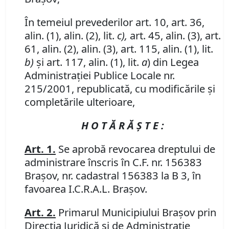
În temeiul prevederilor art. 10, art. 36,
alin. (1), alin. (2), lit.
c),
art. 45, alin. (3), art.
61, alin. (2), alin. (3), art. 115, alin. (1), lit.
b)
şi art. 117, alin. (1), lit.
a
) din Legea
Administraţiei Publice Locale nr.
215/2001, republicată, cu modificările şi
completările ulterioare,
H O T Ă R Ă Ş T E :
Art. 1.
Se aprobă revocarea dreptului de
administrare înscris în C.F. nr. 156383
Braşov, nr. cadastral 156383 la B 3, în
favoarea I.C.R.A.L. Braşov.
Art. 2.
Primarul Municipiului Braşov prin
Direcţia Juridică şi de Administraţie