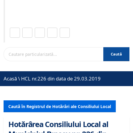
Site-ul oficial al Primariei Municipiului Brasov /
www.brasovcity.ro
Distribuie această pagină.
Caută
Acasă
\
HCL nr.226 din data de 29.03.2019
Caută în Registrul de Hotărâri ale Consiliului Local
Hotărârea Consiliului Local al