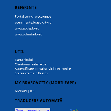
REFERINȚE
Portal servicii electronice
evenimente.brasovcity.ro
www.spclepbv.ro
www.voluntarbv.ro
UTIL
Harta sitului
Chestionar satisfacție
Autentificare portal servicii electronice
Starea vremii in Brașov
MY BRASOVCITY (MOBILEAPP)
Android
|
IOS
TRADUCERE AUTOMATĂ
Powered by
Translate