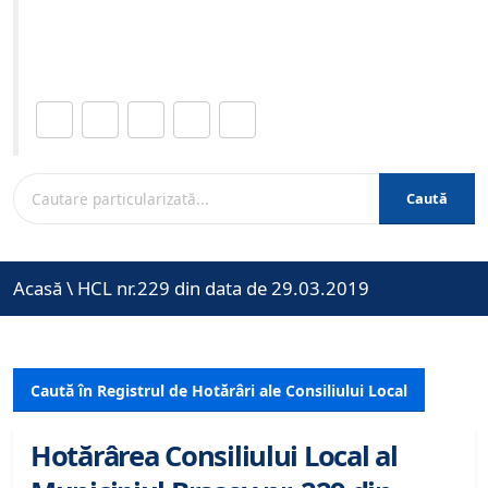
Site-ul oficial al Primariei Municipiului Brasov /
www.brasovcity.ro
Distribuie această pagină.
Caută
Acasă
\
HCL nr.229 din data de 29.03.2019
Caută în Registrul de Hotărâri ale Consiliului Local
Hotărârea Consiliului Local al