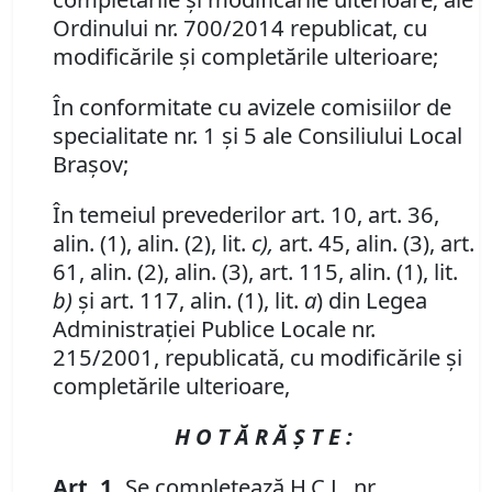
Ordinului nr. 700/2014 republicat, cu
modificările şi completările ulterioare;
În conformitate cu avizele comisiilor de
specialitate nr. 1 şi 5 ale Consiliului Local
Braşov;
În temeiul prevederilor art. 10, art. 36,
alin. (1), alin. (2), lit.
c),
art. 45, alin. (3), art.
61, alin. (2), alin. (3), art. 115, alin. (1), lit.
b)
şi art. 117, alin. (1), lit.
a
) din Legea
Administraţiei Publice Locale nr.
215/2001, republicată, cu modificările şi
completările ulterioare,
H O T Ă R Ă Ş T E :
Art. 1.
Se completează H.C.L. nr.