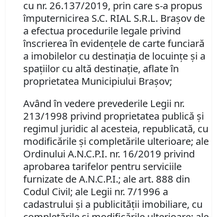
cu nr. 26.137/2019, prin care s-a propus
împuternicirea S.C. RIAL S.R.L. Braşov de
a efectua procedurile legale privind
înscrierea în evidenţele de carte funciară
a imobilelor cu destinaţia de locuinţe şi a
spaţiilor cu altă destinaţie, aflate în
proprietatea Municipiului Braşov;
Având în vedere prevederile Legii nr.
213/1998 privind proprietatea publică şi
regimul juridic al acesteia, republicată, cu
modificările şi completările ulterioare; ale
Ordinului A.N.C.P.I. nr. 16/2019 privind
aprobarea tarifelor pentru serviciile
furnizate de A.N.C.P.I.; ale art. 888 din
Codul Civil; ale Legii nr. 7/1996 a
cadastrului şi a publicităţii imobiliare, cu
completările şi modificările ulterioare; ale