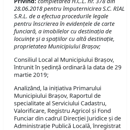
Privind:
completarea H.C.L. nr. 378 din
28.06.2018 pentru împuternicirea S.C. RIAL
S.R.L. de a efectua procedurile legale
pentru înscrierea în evidenţele de carte
funciară, a imobilelor cu destinaţia de
locuinţe şi a spaţiilor cu altă destinaţie,
proprietatea Municipiului Braşov;
Consiliul Local al Municipiului Braşov,
întrunit în şedinţă ordinară la data de 29
martie 2019;
Analizând, la iniţiativa Primarului
Municipiului Braşov, Raportul de
specialitate al Serviciului Cadastru,
Valorificare, Registru Agricol şi Fond
Funciar din cadrul Direcţiei Juridice şi de
Administraţie Publică Locală, înregistrat