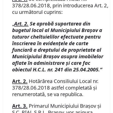
378/28.06.2018, prin introducerea Art. 2,
cu următorul cuprins:
„
Art. 2.
Se aprobă suportarea din
bugetul local al Municipiului Braşov a
tuturor cheltuielilor efectuate pentru
înscrierea în evidenţele de carte
funciară a dreptului de proprietate al
Municipiului Braşov asupra imobilelor
aflate în administrare şi care fac
obiectul H.C.L. nr. 241 din 25.04.2005.”
Art. 2
.
Hotărârea Consiliului Local nr.
378/28.06.2018 astfel completată şi
renumerotată, se va republica.
Art. 3
.
Primarul Municipiului Braşov şi
S.C. RIAL S.R.L.
Braşov, vor asigura