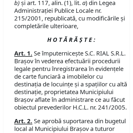
b)
şi art. 117, alin. (1), lit.
a
) din Legea
Administraţiei Publice Locale nr.
215/2001, republicată, cu modificările şi
completările ulterioare,
H O T Ă R Ă Ş T E :
Art. 1.
Se împuterniceşte S.C. RIAL S.R.L.
Braşov în vederea efectuării procedurii
legale pentru înregistrarea în evidenţele
de carte funciară a imobilelor cu
destinaţia de locuinţe şi a spaţiilor cu altă
destinaţie, proprietatea Municipiului
Braşov aflate în administrare ce au făcut
obiectul prevederilor H.C.L. nr. 241/2005.
Art. 2.
Se aprobă suportarea din bugetul
local al Municipiului Braşov a tuturor