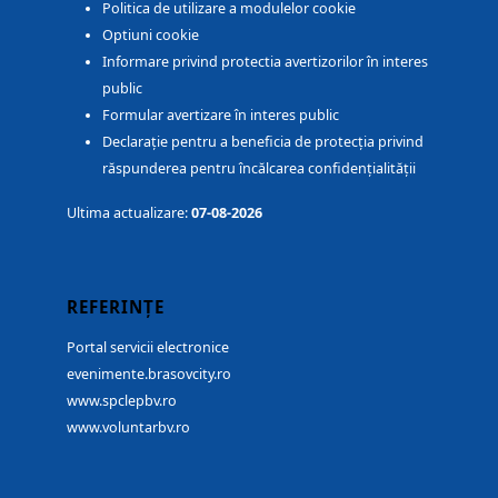
Politica de utilizare a modulelor cookie
Optiuni cookie
Informare privind protectia avertizorilor în interes
public
Formular avertizare în interes public
Declarație pentru a beneficia de protecția privind
răspunderea pentru încălcarea confidențialității
Ultima actualizare:
07-08-2026
REFERINȚE
Portal servicii electronice
evenimente.brasovcity.ro
www.spclepbv.ro
www.voluntarbv.ro