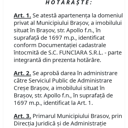
H O T Ă R Ă Ş T E :
Art. 1.
Se atestă apartenenţa la domeniul
privat al Municipiului Braşov, a imobilului
situat în Braşov, str. Apollo f.n., în
suprafaţă de 1697 m.p., identificat
conform Documentaţiei cadastrale
întocmită de S.C. FUNCIARA S.R.L. - parte
integrantă din prezenta hotărâre.
Art. 2.
Se aprobă darea în administrare
către Serviciul Public de Administrare
Creşe Braşov, a imobilului situat în
Braşov, str. Apollo f.n., în suprafaţă de
1697 m.p., identificat la Art. 1.
Art. 3.
Primarul Municipiului Brasov, prin
Direcţia Juridică şi de Administraţie