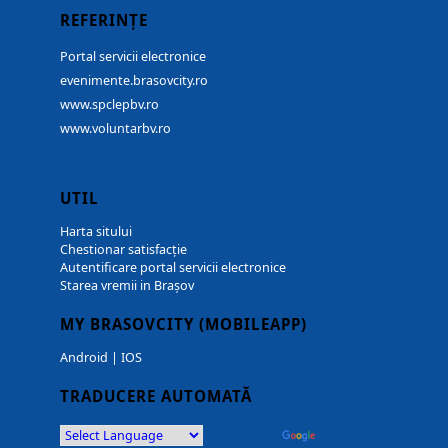
REFERINȚE
Portal servicii electronice
evenimente.brasovcity.ro
www.spclepbv.ro
www.voluntarbv.ro
UTIL
Harta sitului
Chestionar satisfacție
Autentificare portal servicii electronice
Starea vremii in Brașov
MY BRASOVCITY (MOBILEAPP)
Android
|
IOS
TRADUCERE AUTOMATĂ
Powered by
Translate