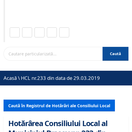
Site-ul oficial al Primariei Municipiului Brasov /
www.brasovcity.ro
Distribuie această pagină.
Caută
Acasă
\
HCL nr.233 din data de 29.03.2019
Caută în Registrul de Hotărâri ale Consiliului Local
Hotărârea Consiliului Local al