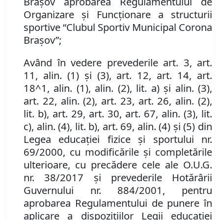
Braşov aprobarea
Regulamentului de
Organizare şi Funcţionare a
structurii
sportive “Clubul Sportiv Municipal Corona
Braşov”;
Având în vedere prevederile art. 3, art.
11, alin. (1) şi (3), art. 12, art. 14, art.
18^1, alin. (1), alin. (2), lit. a) şi alin. (3),
art. 22, alin. (2), art. 23, art. 26, alin. (2),
lit. b), art. 29, art. 30, art. 67, alin. (3), lit.
c), alin. (4), lit. b), art. 69, alin. (4) şi (5) din
Legea educaţiei fizice şi sportului nr.
69/2000, cu modificările şi completările
ulterioare, cu precădere cele ale O.U.G.
nr. 38/2017 şi prevederile Hotărârii
Guvernului nr. 884/2001, pentru
aprobarea Regulamentului de punere în
aplicare a dispoziţiilor Legii educaţiei