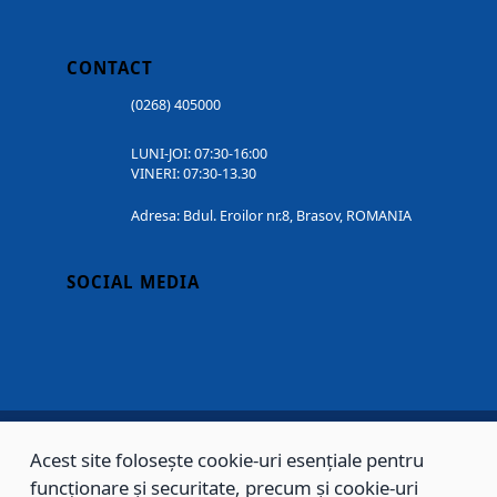
CONTACT
(0268) 405000
LUNI-JOI: 07:30-16:00
VINERI: 07:30-13.30
Adresa: Bdul. Eroilor nr.8, Brasov, ROMANIA
SOCIAL MEDIA
Acest site folosește cookie-uri esențiale pentru
Copyright © 2002 - 2026 - PRIMĂRIA MUNICIPIULUI BRAȘOV, toate drepturile
funcționare și securitate, precum și cookie-uri