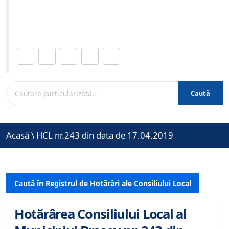
Site-ul oficial al Primariei Municipiului Brasov /
www.brasovcity.ro
Distribuie această pagină.
Caută
Acasă
\
HCL nr.243 din data de 17.04.2019
Caută în Registrul de Hotărâri ale Consiliului Local
Hotărârea Consiliului Local al