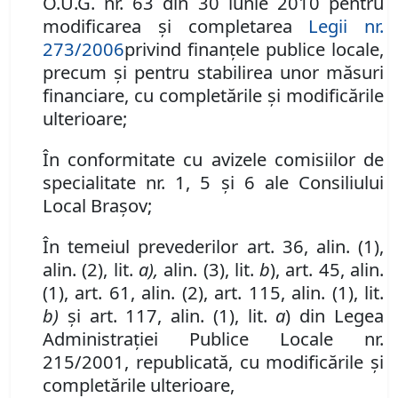
O.U.G. nr. 63 din 30 iunie 2010
pentru
modificarea şi completarea
Legii nr.
273/2006
privind finanţele publice locale,
precum şi pentru stabilirea unor măsuri
financiare,
cu completările şi modificările
ulterioare
;
În conformitate cu avizele comisiilor de
specialitate nr.
1, 5
şi
6
ale Consiliului
Local Braşov;
În temeiul prevederilor art. 36, alin. (1),
alin. (2), lit.
a),
alin. (3), lit.
b
), art. 45, alin.
(1), art. 61, alin. (2), art. 115, alin. (1), lit.
b)
şi art. 117, alin. (1), lit.
a
) din Legea
Administraţiei Publice Locale nr.
215/2001, republicată, cu modificările şi
completările ulterioare,