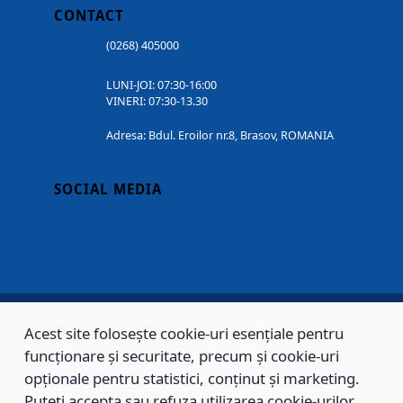
CONTACT
(0268) 405000
LUNI-JOI: 07:30-16:00
VINERI: 07:30-13.30
Adresa: Bdul. Eroilor nr.8, Brasov, ROMANIA
SOCIAL MEDIA
Acest site folosește cookie-uri esențiale pentru
Copyright © 2002 - 2026 - PRIMĂRIA MUNICIPIULUI BRAȘOV, toate drepturile
funcționare și securitate, precum și cookie-uri
rezervate.
opționale pentru statistici, conținut și marketing.
Puteți accepta sau refuza utilizarea cookie-urilor