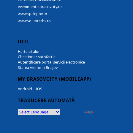
evenimente.brasovcity.ro
www.spclepbv.ro
www.voluntarbv.ro
UTIL
Harta sitului
Chestionar satisfacție
Autentificare portal servicii electronice
Starea vremii in Brașov
MY BRASOVCITY (MOBILEAPP)
Android
|
IOS
TRADUCERE AUTOMATĂ
Powered by
Translate