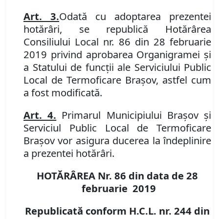
Art. 3.
Odată cu adoptarea prezentei
hotărâri, se republică
Hotărârea
Consiliului Local nr. 86 din 28 februarie
2019
privind aprobarea Organigramei şi
a Statului de funcţii ale Serviciului Public
Local de Termoficare Braşov, astfel cum
a fost modificată.
Art. 4.
Primarul Municipiului Braşov şi
Serviciul Public Local de Termoficare
Braşov vor
asigura
duce
rea
la îndeplinire
a
prezent
ei
hotărâr
i
.
HOTĂRÂREA Nr. 86 din data de 28
februarie 2019
Republicată conform H.C.L. nr.
244
din