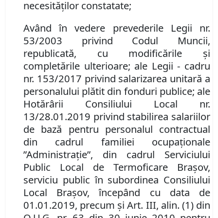
necesităţilor constatate;
Având în vedere prevederile Legii nr.
53/2003 privind Codul Muncii,
republicată, cu modificările şi
completările ulterioare;
ale Legii
- cadru
nr. 153/2017 privind salarizarea unitară a
personalului plătit din fonduri publice; ale
Hotărârii Consiliului Local nr.
13/28.01.2019 privind stabilirea salariilor
de bază pentru personalul contractual
din cadrul familiei ocupaţionale
”Administraţie”, din cadrul Serviciului
Public Local de Termoficare Braşov,
serviciu public în subordinea Consiliului
Local Braşov, începând cu data de
01.01.2019, precum şi Art. III,
alin. (1) din
O.U.G. nr. 63 din 30 iunie 2010
pentru