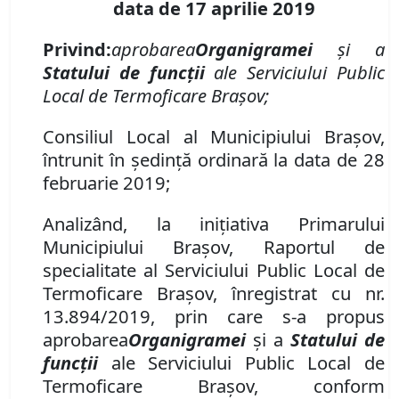
data de 17 aprilie 2019
Privind:
aprobarea
Organigramei
şi a
Statului de funcţii
ale Serviciului Public
Local de Termoficare Braşov;
Consiliul Local al Municipiului Braşov,
întrunit în şedinţă ordinară la data de 28
februarie 2019;
Analizând, la iniţiativa Primarului
Municipiului Braşov, Raportul de
specialitate al Serviciului Public Local de
Termoficare Braşov, înregistrat cu nr.
13.894/2019, prin care s-a propus
aprobarea
Organigramei
şi a
Statului de
funcţii
ale Serviciului Public Local de
Termoficare Braşov, conform