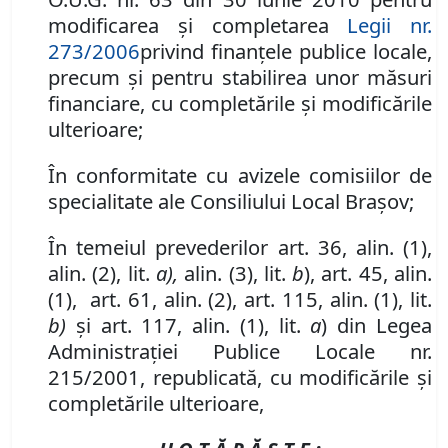
modificarea şi completarea
Legii nr.
273/2006
privind finanţele publice locale,
precum şi pentru stabilirea unor măsuri
financiare,
cu completările şi modificările
ulterioare
;
În conformitate cu avizele comisiilor de
specialitate ale Consiliului Local Braşov;
În temeiul prevederilor art. 36, alin. (1),
alin. (2), lit.
a),
alin. (3), lit.
b
), art. 45, alin.
(1), art. 61, alin. (2), art. 115, alin. (1), lit.
b)
şi art. 117, alin. (1), lit.
a
) din Legea
Administraţiei Publice Locale nr.
215/2001, republicată, cu modificările şi
completările ulterioare,