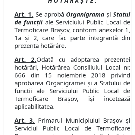
H O T Ă R Ă Ş T E :
Art. 1.
Se aprobă
Organigrama
şi
Statul
de funcţii
ale
Serviciului Public Local de
Termoficare Braşov
, conform anexelor 1,
1a şi 2, care fac parte integrantă din
prezenta hotărâre.
Art. 2.
Odată cu adoptarea prezentei
hotărâri,
Hotărârea Consiliului Local nr.
666 din 15 noiembrie 2018
privind
aprobarea Organigramei şi a Statului de
funcţii ale Serviciului Public Local de
Termoficare Braşov, îşi încetează
aplicabilitatea.
Art. 3.
Primarul Municipiului Braşov şi
Serviciul Public Local de Termoficare