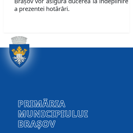
Braşov vor asigura ducerea la îndeplinire
a prezentei hotărâri.
PRIMĂRIA
MUNICIPIULUI
BRAȘOV