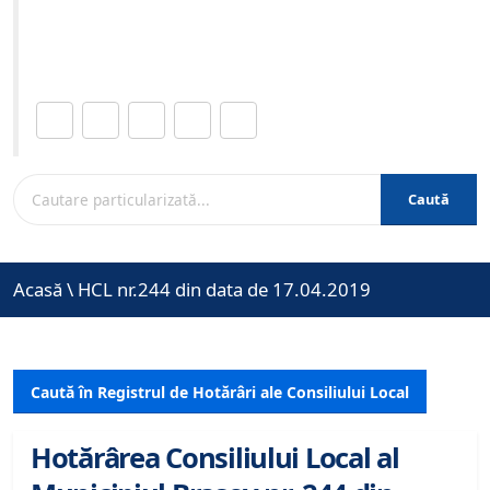
Site-ul oficial al Primariei Municipiului Brasov /
www.brasovcity.ro
Distribuie această pagină.
Caută
Acasă
\
HCL nr.244 din data de 17.04.2019
Caută în Registrul de Hotărâri ale Consiliului Local
Hotărârea Consiliului Local al