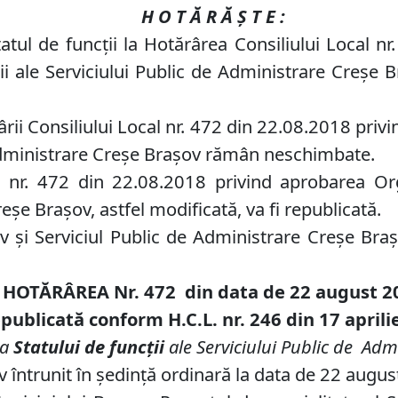
H O T Ă R Ă Ş T E :
atul de funcţii la Hotărârea Consiliului Local n
ii ale Serviciului Public de Administrare Creşe 
ârii Consiliului Local nr. 472 din 22.08.2018 pri
e Administrare Creşe Braşov rămân neschimbate.
 nr. 472 din 22.08.2018 privind aprobarea Org
eşe Braşov, astfel modificată, va fi republicată.
 şi Serviciul Public de Administrare Creşe Braş
HOTĂRÂREA Nr. 472
din data de 22 august 2
publicată conform H.C.L. nr.
246
din 17 aprili
 a
Statului de funcţii
ale Serviciului Public de Adm
v întrunit în şedinţă ordinară la data de 22 augu