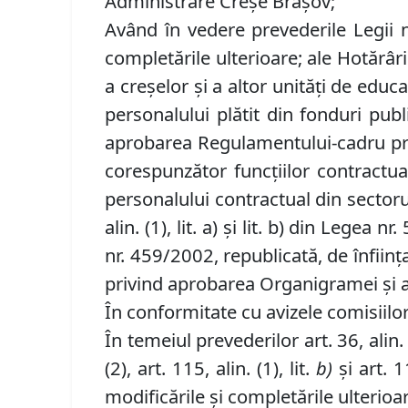
Administrare Creşe Braşov;
Având în vedere prevederile Legii nr
completările ulterioare; ale Hotărâ
a creşelor şi a altor unităţi de edu
personalului plătit din fonduri publ
aprobarea Regulamentului-cadru priv
corespunzător funcţiilor contractua
personalului contractual din sectorul
alin. (1), lit. a) şi lit. b) din Legea
nr. 459/2002, republicată, de înfiinţ
privind aprobarea Organigramei şi a 
În conformitate cu avizele comisiilor
În temeiul prevederilor art. 36, alin. (1
(2), art. 115, alin. (1), lit.
b)
şi art. 11
modificările şi completările ulterioa