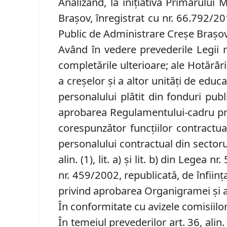
Analizând, la iniţiativa Primarului 
Braşov, înregistrat cu nr. 66.792/2
Public de Administrare Creşe Braşov
Având în vedere prevederile Legii nr
completările ulterioare; ale Hotărâ
a creşelor şi a altor unităţi de edu
personalului plătit din fonduri publ
aprobarea Regulamentului-cadru priv
corespunzător funcţiilor contractua
personalului contractual din sectorul
alin. (1), lit. a) şi lit. b) din Legea
nr. 459/2002, republicată, de înfiinţ
privind aprobarea Organigramei şi a 
În conformitate cu avizele comisiilor
În temeiul prevederilor art. 36, alin. (1