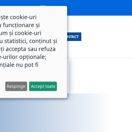
ește cookie-uri
 funcționare și
um și cookie-uri
CONTACT
statistici, conținut și
ți accepta sau refuza
e-urilor opționale;
nțiale nu pot fi
SERVICII
M.O.L.
PUBLICE
Respinge
Accept toate