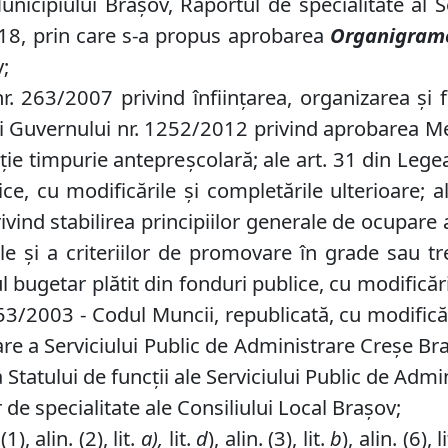
Municipiului Braşov, Raportul de specialitate al 
018, prin care s-a propus aprobarea
Organigram
;
. 263/2007 privind înfiinţarea, organizarea şi f
rii Guvernului nr. 1252/2012 privind aprobarea M
caţie timpurie antepreşcolară; ale art. 31 din Leg
ice, cu modificările şi completările ulterioare; 
ind stabilirea principiilor generale de ocupare
le şi a criteriilor de promovare în grade sau t
 bugetar plătit din fonduri publice, cu modificăril
 nr. 53/2003 - Codul Muncii, republicată, cu modific
are a Serviciului Public de Administrare Creşe Bra
Statului de funcţii ale Serviciului Public de Admi
 de specialitate ale Consiliului Local Braşov;
), alin. (2), lit.
a),
lit.
d
), alin. (3), lit.
b
), alin. (6), l