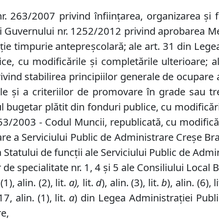
. 263/2007 privind înfiinţarea, organizarea şi f
rii Guvernului nr. 1252/2012 privind aprobarea M
caţie timpurie antepreşcolară; ale art. 31 din Leg
ice, cu modificările şi completările ulterioare; 
ind stabilirea principiilor generale de ocupare
le şi a criteriilor de promovare în grade sau t
 bugetar plătit din fonduri publice, cu modificăril
 nr. 53/2003 - Codul Muncii, republicată, cu modific
are a Serviciului Public de Administrare Creşe Bra
Statului de funcţii ale Serviciului Public de Admi
 de specialitate nr.
1, 4
şi 5 ale Consiliului Local 
), alin. (2), lit.
a),
lit.
d
), alin. (3), lit.
b
), alin. (6), l
7, alin. (1), lit.
a
) din Legea Administraţiei Publ
re,