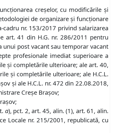
uncţionarea creşelor, cu modificările şi
etodologiei de organizare şi funcţionare
ea-cadru nr. 153/2017 privind salarizarea
ale art. 41 din H.G. nr. 286/2011 pentru
 a unui post vacant sau temporar vacant
repte profesionale imediat superioare a
e şi completările ulterioare; ale art. 40,
ările şi completările ulterioare
;
ale H.C.L.
şov şi ale H.C.L. nr. 472 din 22.08.2018,
nistrare Creşe Braşov;
Braşov;
it.
a
), pct. 2, art. 45, alin. (1), art. 61, alin.
ice Locale nr. 215/2001, republicată, cu