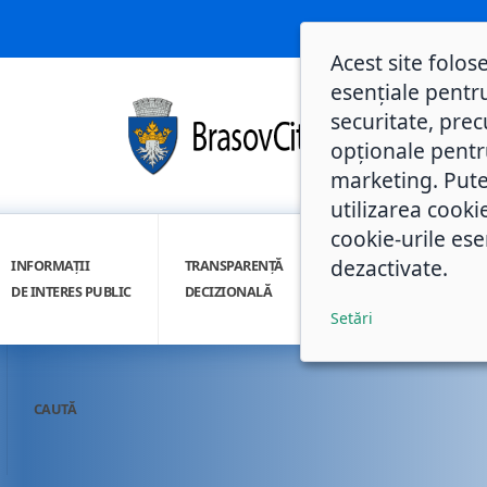
Acest site folos
esențiale pentru
securitate, prec
opționale pentru 
marketing. Pute
utilizarea cooki
cookie-urile ese
dezactivate.
INFORMAȚII
TRANSPARENȚĂ
INTEGRITATE
DE INTERES PUBLIC
DECIZIONALĂ
INSTITUȚIONALĂ
Setări
CAUTĂ