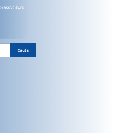
brasovcity.ro
Caută