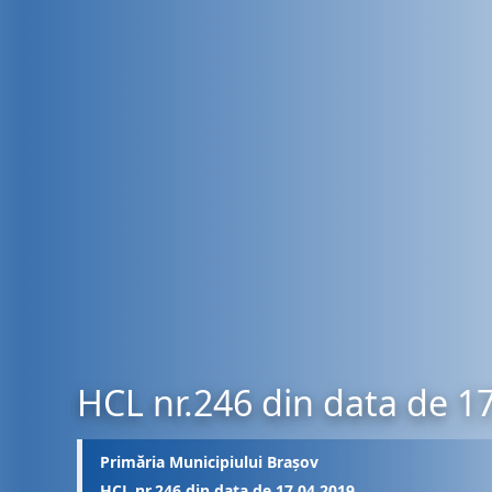
HCL nr.246 din data de 1
Primăria Municipiului Brașov
HCL nr.246 din data de 17.04.2019