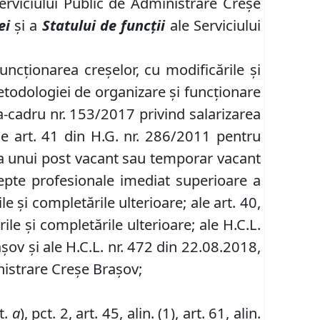
Serviciului Public de Administrare Creşe
ei
şi a
Statului de funcţii
ale Serviciului
uncţionarea creşelor, cu modificările şi
etodologiei de organizare şi funcţionare
ea-cadru nr. 153/2017 privind salarizarea
ale art. 41 din H.G. nr. 286/2011 pentru
 a unui post vacant sau temporar vacant
repte profesionale imediat superioare a
e şi completările ulterioare; ale art. 40,
ările şi completările ulterioare
;
ale H.C.L.
şov şi ale H.C.L. nr. 472 din 22.08.2018,
nistrare Creşe Braşov;
it.
a
), pct. 2, art. 45, alin. (1), art. 61, alin.