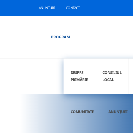
ANUNȚURI
CONTACT
PROGRAM
DESPRE
CONSILIUL
PRIMĂRIE
LOCAL
COMUNITATE
ANUNȚURI