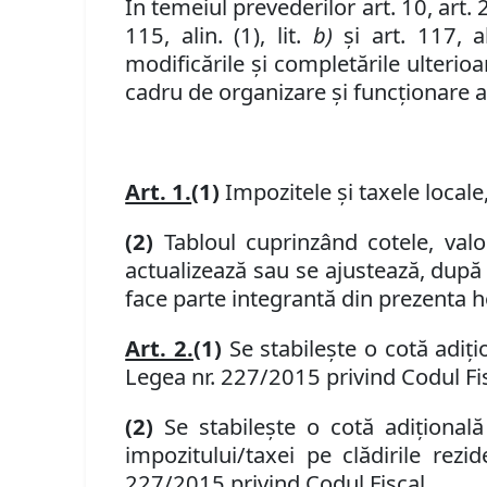
În temeiul prevederilor art. 10, art. 27, 
115, alin. (1), lit.
b)
şi art. 117, al
modificările şi completările ulterioa
cadru de organizare și funcționare a 
Art. 1.
(1)
Impozitele şi taxele locale
(2)
Tabloul cuprinzând cotele, valor
actualizează sau se ajustează, după 
face parte integrantă din prezenta 
Art. 2.
(1)
Se stabileşte o cotă adiţ
Legea nr. 227/2015 privind Codul Fis
(2)
Se stabileşte o cotă adiţional
impozitului/taxei pe clădirile rezi
227/2015 privind Codul Fiscal.