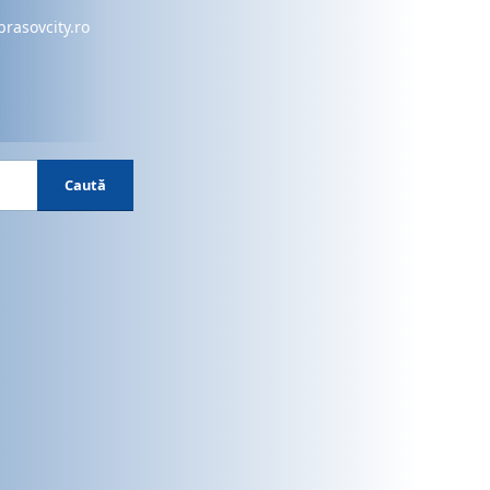
brasovcity.ro
Caută