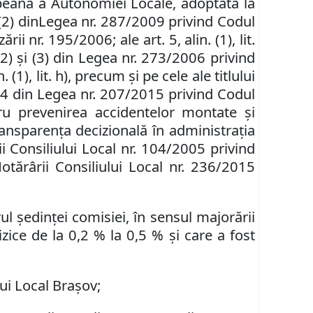
opeană a Autonomiei Locale, adoptată la
 (2)
din
Legea
nr. 287/2009 privind Codul
zării nr. 195/2006;
ale art. 5, alin. (1), lit.
(2) şi (3) din Legea nr. 273/2006 privind
n. (1),
lit. h), precum şi pe cele ale titlului
344 din Legea nr. 207/2015 privind Codul
ru prevenirea accidentelor montate şi
ransparenţa decizională în administraţia
i Consiliului Local nr. 104/2005 privind
Hotărârii Consiliului Local nr. 236/2015
l ședinței comisiei, în sensul majorării
izice de la 0,2 % la 0,5 % și care a fost
lui Local Braşov;