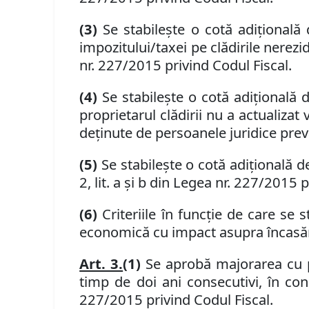
(3)
Se stabileşte o cotă adiţională
impozitului/taxei pe clădirile nerezi
nr. 227/2015 privind Codul Fiscal.
(4)
Se stabileşte o cotă adiţională 
proprietarul clădirii nu a actualizat 
deţinute de persoanele juridice prevă
(5)
Se stabileşte o cotă adiţională 
2, lit. a şi b din Legea nr. 227/2015 
(6)
Criteriile în funcţie de care se s
economică cu impact asupra încasăril
Art. 3.
(1)
Se aprobă majorarea cu 
timp de doi ani consecutivi, în condi
227/2015 privind Codul Fiscal.