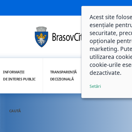
Acest site folos
esențiale pentru
securitate, prec
opționale pentru 
marketing. Pute
utilizarea cooki
cookie-urile ese
dezactivate.
INFORMAȚII
TRANSPARENȚĂ
INTEGRITATE
DE INTERES PUBLIC
DECIZIONALĂ
INSTITUȚIONALĂ
Setări
CAUTĂ