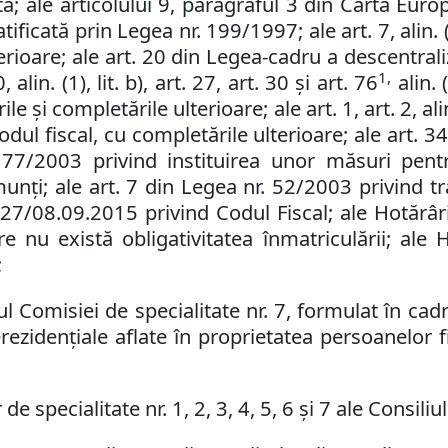
tă; ale
articolului 9, paragraful 3 din Carta Eur
tificată prin Legea nr. 199/1997;
ale
art. 7, alin.
terioare
;
ale
art. 20 din Legea-cadru a descentrali
1,
0, alin. (1), lit. b), art. 27, art. 30 şi art. 76
alin. 
le şi completările ulterioare; ale art. 1, art. 2, ali
dul fiscal, cu completările ulterioare; ale art. 
 77/2003 privind instituirea unor măsuri pent
munţi;
ale art. 7 din Legea nr. 52/2003 privind t
227/
08.09.2015 privind Codul Fiscal; ale
Hotărâri
e nu există obligativitatea înmatriculării; ale 
;
omisiei de specialitate nr. 7, formulat în cadru
erezidențiale aflate în proprietatea persoanelor f
e specialitate nr. 1, 2, 3, 4, 5, 6 şi 7 ale Consiliu