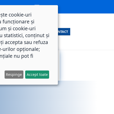
ește cookie-uri
 funcționare și
um și cookie-uri
CONTACT
statistici, conținut și
ți accepta sau refuza
e-urilor opționale;
nțiale nu pot fi
SERVICII
M.O.L.
PUBLICE
Respinge
Accept toate