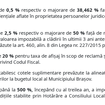
 de
0,5 %
respectiv o majorare de
38,462 %
faţ
denţiale aflate în proprietatea persoanelor juridic
de
2,5 %
respectiv o majorare de
50 %
faţă de n
valoarea impozabilă a clădirii în ultimii 3 ani ante
zute la art. 460, alin. 8 din Legea nr. 227/2015 p
de
20 %
pentru taxa de afişaj în scop de reclamă şi
privind Codul Fiscal.
tabilesc cotele suplimentare prevăzute la alineate
or la bugetul local al Municipiului Braşov.
până la
500 %,
începând cu al treilea an, a impo
ţiile stabilite prin Hotărâre a Consiliului Local,