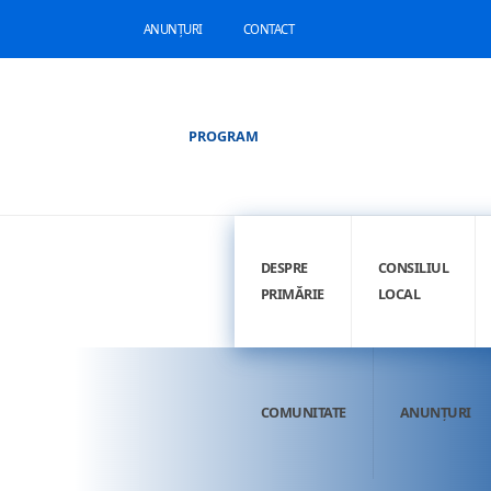
ANUNȚURI
CONTACT
PROGRAM
DESPRE
CONSILIUL
PRIMĂRIE
LOCAL
COMUNITATE
ANUNȚURI