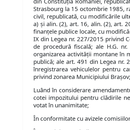
din Constituţia României, republica
Strasbourg la 15 octombrie 1985, ra
civil, republicată, cu modificările ul
a) şi alin. (2), art. 16, alin. (2), art. 2
finanţele publice locale, cu modificări
IX din Legea nr. 227/2015 privind Co
de procedură fiscală; ale
H.G. nr.
organizarea activităţii montane în 
publică; ale art. 491 din Legea nr. 
înregistrarea vehiculelor pentru car
privind zonarea Municipiului Braşov
Luând în considerare amendamentul C
cotei impozitului pentru clădirile n
votat în unanimitate;
În conformitate cu avizele comisiilor d