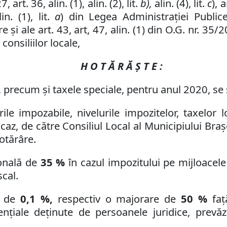
art. 36, alin. (1), alin. (2), lit.
b),
alin. (4), lit.
c
), a
in. (1), lit.
a
) din Legea Administraţiei Public
re
și ale art. 43, art, 47, alin. (1) din O.G. nr. 
consiliilor locale
,
H O T Ă R Ă Ş T E :
, precum şi taxele speciale, pentru anul 2020, se s
ile impozabile, nivelurile impozitelor, taxelor 
caz, de către Consiliul Local al Municipiului Braş
hotărâre
.
ională de
35 %
în cazul impozitului pe mijloacele
cal.
ă de
0,1 %,
respectiv o majorare de
50 %
faţă
denţiale deţinute de persoanele juridice, prevă