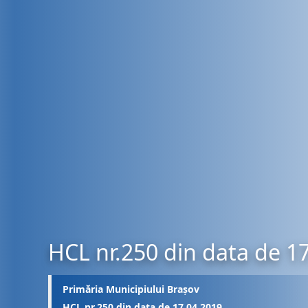
HCL nr.250 din data de 1
Primăria Municipiului Brașov
HCL nr.250 din data de 17.04.2019