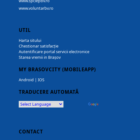
www.spclepbv.ro
www.voluntarbv.ro
UTIL
Harta sitului
Chestionar satisfacție
Autentificare portal servicii electronice
Starea vremii in Brașov
MY BRASOVCITY (MOBILEAPP)
Android
|
IOS
TRADUCERE AUTOMATĂ
Powered by
Translate
CONTACT