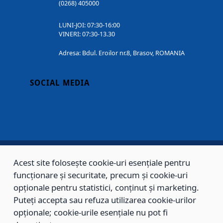
(0268) 405000
LUNI-JOI: 07:30-16:00
VINERI: 07:30-13.30
Adresa: Bdul. Eroilor nr.8, Brasov, ROMANIA
SOCIAL MEDIA
Acest site folosește cookie-uri esențiale pentru
Copyright © 2002 - 2026 - PRIMĂRIA MUNICIPIULUI BRAȘOV, toate drepturile
funcționare și securitate, precum și cookie-uri
rezervate.
opționale pentru statistici, conținut și marketing.
Puteți accepta sau refuza utilizarea cookie-urilor
Sitemap
Contact
opționale; cookie-urile esențiale nu pot fi