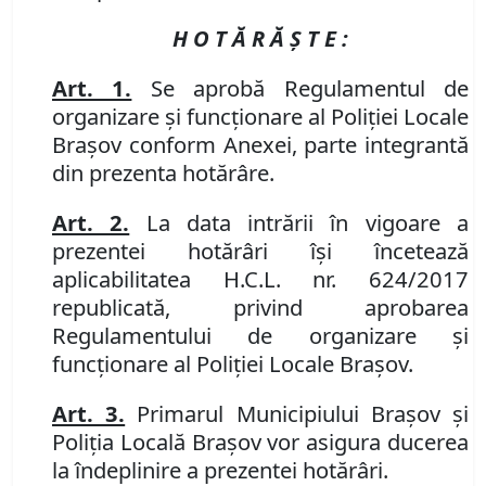
H O T Ă R Ă Ş T E :
Art. 1.
Se aprobă Regulamentul de
organizare şi funcţionare al Poliţiei Locale
Braşov conform Anexei, parte integrantă
din prezenta hotărâre.
Art. 2.
La data intrării în vigoare a
prezentei hotărâri îşi încetează
aplicabilitatea H.C.L. nr. 624/2017
republicată, privind aprobarea
Regulamentului de organizare şi
funcţionare al Poliţiei Locale Braşov.
Art. 3.
Primarul Municipiului Braşov şi
Poliţia Locală Braşov vor asigura ducerea
la îndeplinire a prezentei hotărâri.