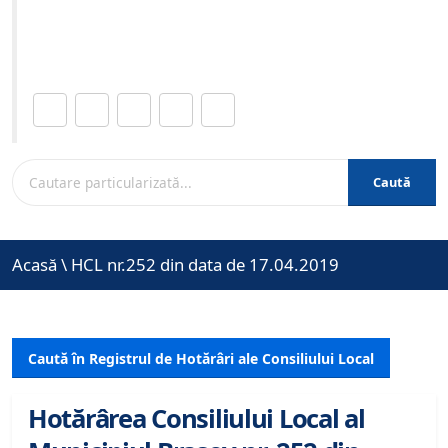
Site-ul oficial al Primariei Municipiului Brasov /
www.brasovcity.ro
Distribuie această pagină.
Caută
Acasă
\
HCL nr.252 din data de 17.04.2019
Caută în Registrul de Hotărâri ale Consiliului Local
Hotărârea Consiliului Local al