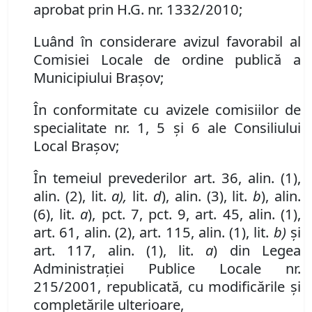
aprobat prin H.G. nr. 1332/2010;
Luând în considerare avizul favorabil al
Comisiei Locale de ordine publică a
Municipiului Braşov;
În conformitate cu avizele comisiilor de
specialitate nr.
1, 5
şi
6
ale Consiliului
Local Braşov;
În temeiul prevederilor art. 36, alin. (1),
alin. (2), lit.
a),
lit.
d
), alin. (3), lit.
b
), alin.
(6), lit.
a
), pct. 7, pct. 9, art. 45, alin. (1),
art. 61, alin. (2), art. 115, alin. (1), lit.
b)
şi
art. 117, alin. (1), lit.
a
) din Legea
Administraţiei Publice Locale nr.
215/2001, republicată, cu modificările şi
completările ulterioare,