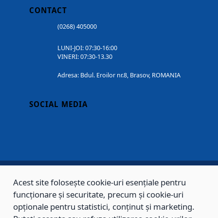
CONTACT
(0268) 405000
LUNI-JOI: 07:30-16:00
VINERI: 07:30-13.30
Adresa: Bdul. Eroilor nr.8, Brasov, ROMANIA
SOCIAL MEDIA
Acest site folosește cookie-uri esențiale pentru
Copyright © 2002 - 2026 - PRIMĂRIA MUNICIPIULUI BRAȘOV, toate drepturile
funcționare și securitate, precum și cookie-uri
rezervate.
opționale pentru statistici, conținut și marketing.