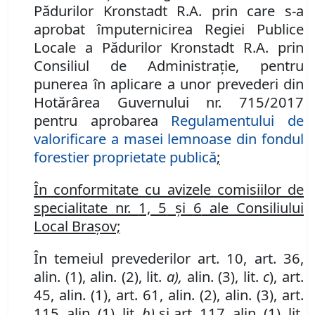
Pădurilor Kronstadt R.A. prin care s-a
aprobat împuternicirea Regiei Publice
Locale a Pădurilor Kronstadt R.A. prin
Consiliul de Administraţie, pentru
punerea în aplicare a unor prevederi din
Hotărârea Guvernului nr. 715/2017
pentru aprobarea
Regulamentului de
valorificare a masei lemnoase din fondul
forestier proprietate publică
;
În conformitate cu avizele comisiilor de
specialitate nr.
1, 5
şi
6
ale Consiliului
Local Braşov;
În temeiul prevederilor art. 10, art. 36,
alin. (1), alin. (2), lit.
a),
alin. (3), lit.
c
), art.
45,
alin. (1), art. 61, alin. (2), alin. (3), art.
115, alin. (1), lit.
b)
şi art. 117, alin. (1), lit.