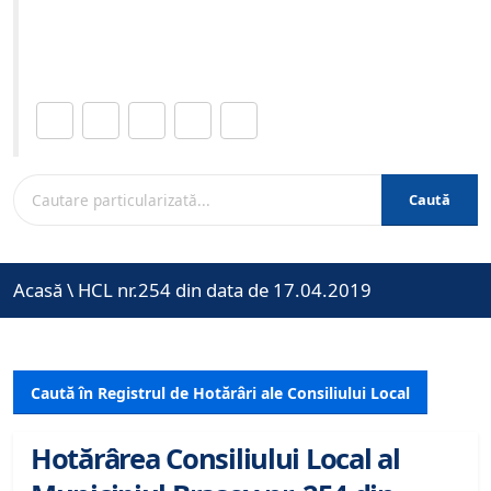
Site-ul oficial al Primariei Municipiului Brasov /
www.brasovcity.ro
Distribuie această pagină.
Caută
Acasă
\
HCL nr.254 din data de 17.04.2019
Caută în Registrul de Hotărâri ale Consiliului Local
Hotărârea Consiliului Local al