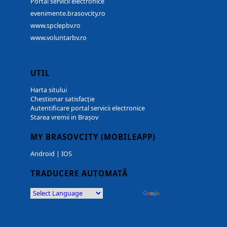
Portal servicii electronice
evenimente.brasovcity.ro
www.spclepbv.ro
www.voluntarbv.ro
UTIL
Harta sitului
Chestionar satisfacție
Autentificare portal servicii electronice
Starea vremii in Brașov
MY BRASOVCITY (MOBILEAPP)
Android
|
IOS
TRADUCERE AUTOMATĂ
Powered by
Translate