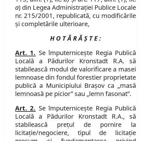
a
) din Legea Administraţiei Publice Locale
nr. 215/2001, republicată, cu modificările
şi completările ulterioare,
H O T Ă R Ă Ş T E :
Art. 1.
Se împuterniceşte Regia Publică
Locală a Pădurilor Kronstadt R.A. să
stabilească modul de valorificare a masei
lemnoase din fondul forestier proprietate
publică a Municipiului Braşov ca „masă
lemnoasă pe picior” sau „lemn fasonat”.
Art. 2.
Se împuterniceşte Regia Publică
Locală a Pădurilor Kronstadt R.A., să
stabilească preţul de pornire la
licitaţie/negociere, tipul de licitaţie
precum şi fundamentarea privind