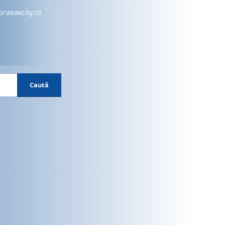
brasovcity.ro
Caută