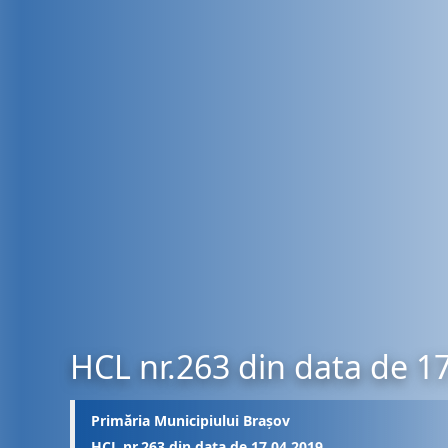
HCL nr.263 din data de 1
Primăria Municipiului Brașov
HCL nr.263 din data de 17.04.2019