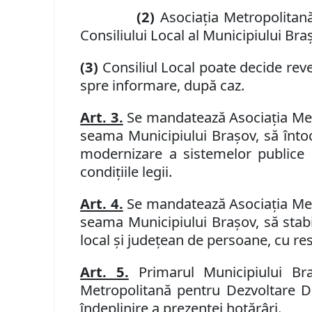
(2)
Asociația Metropolitană
Consiliului Local al Municipiului Bra
(3)
Consiliul Local poate decide reve
spre informare, după caz.
Art. 3.
Se mandatează Asociaţia Metr
seama Municipiului Braşov, să
înto
modernizare a sistemelor publice
condiţiile legii.
Art. 4.
Se mandatează Asociaţia Metr
seama Municipiului Braşov, să
stab
local şi judeţean de persoane, cu re
Art. 5.
Primarul Municipiului Bra
Metropolitană pentru Dezvoltare Du
îndeplinire a prezentei hotărâri.