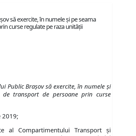
şov să exercite, în numele şi pe seama
rin curse regulate pe raza unităţii
lui Public Braşov
să exercite,
în numele şi
ic de transport de persoane prin curse
e 2019;
tate al Compartimentului Transport şi