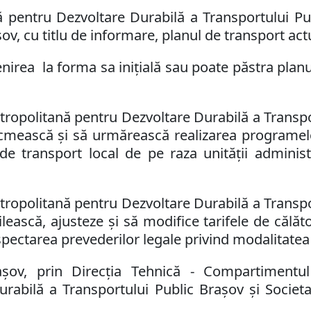
 pentru Dezvoltare Durabilă a Transportului Pub
şov, cu titlu de informare, planul de transport actu
nirea la forma sa iniţială sau poate păstra plan
opolitană pentru Dezvoltare Durabilă a Transpor
cmească şi să urmărească realizarea programelor 
 de transport local de
pe raza unităţii administ
opolitană pentru Dezvoltare Durabilă a Transpor
ilească, ajusteze şi să modifice tarifele de călăt
spectarea prevederilor legale privind modalitatea 
şov, prin Direcţia Tehnică - Compartimentul 
rabilă a Transportului Public Braşov şi Societ