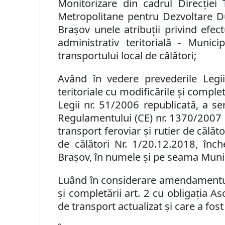
Monitorizare din cadrul Direcţiei
Metropolitane pentru Dezvoltare D
Braşov
unele atribuţii
privind efec
administrativ teritorială - Munici
transportului local de călători;
Având în vedere prevederile
Legi
teritoriale
cu modificările şi complet
Legii nr. 51/2006 republicată, a ser
Regulamentului (CE) nr. 1370/2007 al
transport feroviar şi rutier de călăto
de călători Nr. 1/20.12.2018, înch
Braşov, în numele şi pe seama Muni
Luând în considerare amendamentul Co
și completării art. 2 cu obligația A
de transport actualizat și care a fos