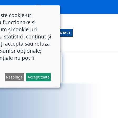
ește cookie-uri
 funcționare și
um și cookie-uri
CONTACT
statistici, conținut și
ți accepta sau refuza
e-urilor opționale;
nțiale nu pot fi
SERVICII
M.O.L.
PUBLICE
Respinge
Accept toate