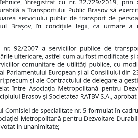
 Tehnice, înregistrat cu nr. 32.729/2019, prin
urabilă a Transportului Public Braşov
să exerci
tuarea serviciului public de transport de perso
piul Braşov,
în condiţiile legii
, ca urmare
a 
i nr. 92/2007 a serviciilor publice de transpor
ările ulterioare, astfel cum au fost modificate ş
viciilor comunitare de utilităţi publice, cu modif
 Parlamentului European şi al Consiliului din 23
ri
;
precum şi ale
Contractului de delegare a gestiu
eiat între
Asociaţia Metropolitană pentru Dezv
cipiului Braşov
şi Societatea RATBV S.A.,
aprobat
misiei de specialitate nr. 5 formulat în cadrul 
sociației Metropolitană pentru Dezvoltare Durabil
t votat în unanimitate;