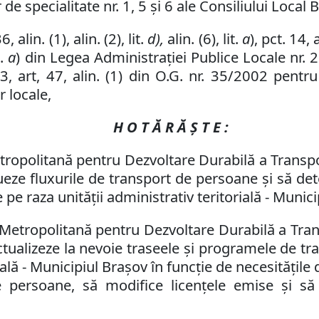
 de specialitate nr.
1, 5
şi
6
ale Consiliului Local 
 alin. (1), alin. (2), lit.
d),
alin. (6), lit.
a
),
pct. 14,
a
t.
a
) din Legea Administraţiei Publice Locale nr. 
43, art, 47, alin. (1) din O.G. nr. 35/2002 pen
r locale
,
H O T Ă R Ă Ş T E :
opolitană pentru Dezvoltare Durabilă a Transpor
ueze fluxurile de transport de persoane şi să det
de
pe raza unităţii administrativ teritorială - Munic
etropolitană pentru Dezvoltare Durabilă a Trans
ctualizeze
la nevoie
traseele şi programele de tr
ială - Municipiul Braşov în funcţie de necesităţile
de persoane, să modifice licenţele emise şi s