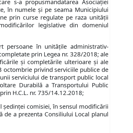
 care s-a propus
mandatarea Asociaţiei
te,
în numele şi pe seama Municipiului
ane prin curse regulate
pe raza unităţii
modificărilor legislative din domeniul
t persoane în unităţile administrativ-
i completate prin Legea nr. 328/2018; ale
icările şi completările ulterioare şi ale
 octombrie privind serviciile publice de
nii serviciului de transport public local
oltare Durabilă a Transportului Public
 prin
H.C.L. nr. 735/14.12.2018;
ședinței comisiei, în sensul modificării
ă de a prezenta Consiliului Local planul