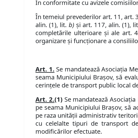
În conformitate cu avizele comisiilor
În temeiul prevederilor art. 11, art. 36,
alin. (1), lit.
b)
şi art. 117, alin. (1), li
completările ulterioare
și ale art. 
organizare și funcționare a consiliilo
Art. 1.
Se mandatează Asociaţia Metr
seama Municipiului Braşov, să
eval
cerinţele de transport public local 
Art. 2.
(1)
Se mandatează Asociația M
pe seama Municipiului Braşov, să a
pe raza unităţii administrativ teritor
cu celelalte tipuri de transport 
modificărilor efectuate.