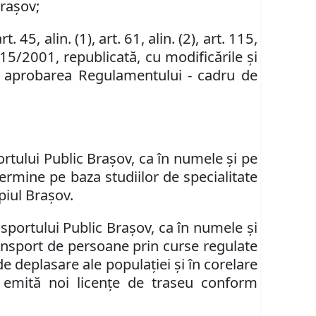
Braşov;
rt. 45, alin. (1), art. 61, alin. (2), art. 115,
215/2001, republicată, cu modificările şi
tru aprobarea Regulamentului - cadru de
tului Public Braşov, ca în numele şi pe
ermine pe baza studiilor de specialitate
ipiul Braşov.
portului Public Brașov, ca în numele şi
ansport de persoane prin curse regulate
 de deplasare ale populaţiei şi în corelare
ă emită noi licenţe de traseu conform