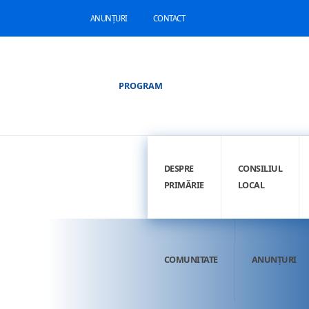
ANUNȚURI
CONTACT
PROGRAM
DESPRE
CONSILIUL
PRIMĂRIE
LOCAL
COMUNITATE
ANUNȚURI