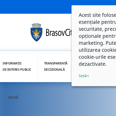
Acest site folos
esențiale pentru
securitate, prec
opționale pentru 
marketing. Pute
utilizarea cooki
cookie-urile ese
dezactivate.
INFORMAȚII
TRANSPARENȚĂ
INTEGRITATE
DE INTERES PUBLIC
DECIZIONALĂ
INSTITUȚIONALĂ
Setări
CAUTĂ