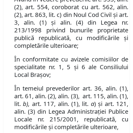
(2), art. 554, coroborat cu art. 562, alin.
(2), art. 863, lit. c) din Noul Cod Civil şi art.
3, alin. (1) şi alin. (4) din Legea nr.
213/1998 privind bunurile proprietate
publică republicată, cu modificările şi
completările ulterioare;
În conformitate cu avizele comisiilor de
specialitate nr.
1, 5
şi
6
ale Consiliului
Local Braşov;
În temeiul prevederilor art. 36, alin. (1),
art. 61, alin. (2), alin. (3), art. 115, alin. (1),
lit.
b),
art. 117, alin. (1), lit.
a
) şi art. 121,
alin. (3) din Legea Administraţiei Publice
Locale
nr. 215/2001, republicată, cu
modificările şi completările ulterioare,