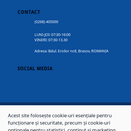
CONTACT
(0268) 405000
LUNI-JOI: 07:30-16:00
VINERI: 07:30-13.30
Adresa: Bdul. Eroilor nr.8, Brasov, ROMANIA
SOCIAL MEDIA
Acest site folosește cookie-uri esențiale pentru
Copyright © 2002 - 2026 - PRIMĂRIA MUNICIPIULUI BRAȘOV, toate drepturile
funcționare și securitate, precum și cookie-uri
rezervate.
opționale pentru statistici, conținut și marketing.