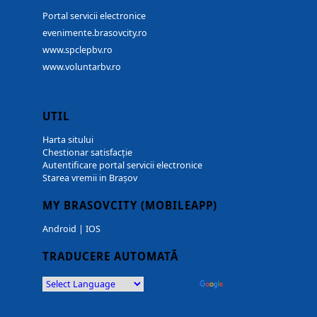
Portal servicii electronice
evenimente.brasovcity.ro
www.spclepbv.ro
www.voluntarbv.ro
UTIL
Harta sitului
Chestionar satisfacție
Autentificare portal servicii electronice
Starea vremii in Brașov
MY BRASOVCITY (MOBILEAPP)
Android
|
IOS
TRADUCERE AUTOMATĂ
Powered by
Translate