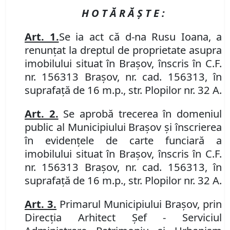
H O T Ă R Ă Ş T E :
Art. 1.
Se ia act că d-na Rusu Ioana, a
renunţat la dreptul de proprietate asupra
imobilului situat în Braşov, înscris în C.F.
nr. 156313 Braşov, nr. cad. 156313, în
suprafaţă de 16 m.p., str. Plopilor nr. 32 A.
Art. 2.
Se aprobă trecerea în domeniul
public al Municipiului Braşov şi înscrierea
în evidenţele de carte funciară a
imobilului situat în Braşov, înscris în C.F.
nr. 156313 Braşov,
nr. cad. 156313, în
suprafaţă de 16 m.p., str. Plopilor nr. 32 A.
Art. 3.
Primarul Municipiului Braşov, prin
Direcţia Arhitect Şef - Serviciul