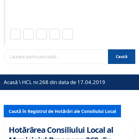
Site-ul oficial al Primariei Municipiului Brasov /
www.brasovcity.ro
Distribuie această pagină.
Caută
Acasă
\
HCL nr.268 din data de 17.04.2019
Caută în Registrul de Hotărâri ale Consiliului Local
Hotărârea Consiliului Local al