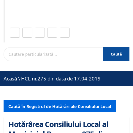
Site-ul oficial al Primariei Municipiului Brasov /
www.brasovcity.ro
Distribuie această pagină.
Caută
Acasă
\
HCL nr.275 din data de 17.04.2019
Caută în Registrul de Hotărâri ale Consiliului Local
Hotărârea Consiliului Local al