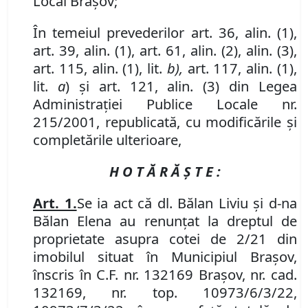
Local Braşov;
În temeiul prevederilor art. 36, alin. (1),
art. 39, alin. (1), art. 61, alin. (2), alin. (3),
art. 115, alin. (1), lit.
b),
art. 117, alin. (1),
lit.
a
) şi art. 121, alin. (3) din Legea
Administraţiei Publice Locale nr.
215/2001, republicată, cu modificările şi
completările ulterioare,
H O T Ă R Ă Ş T E :
Art. 1.
Se ia act că dl. Bălan Liviu şi d-na
Bălan Elena au renunţat la dreptul de
proprietate asupra cotei de 2/21 din
imobilul situat în Municipiul Braşov,
înscris în
C.F. nr. 132169 Braşov, nr. cad.
132169,
nr. top. 10973/6/3/22,