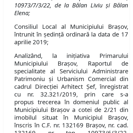
10973/7/3/22, de la
Bălan Liviu şi Bălan
Elena;
Consiliul Local al Municipiului Braşov,
întrunit în şedinţă ordinară la data de 17
aprilie 2019;
Analizând, la iniţiativa Primarului
Municipiului Braşov, Raportul de
specialitate al Serviciului Administrare
Patrimoniu şi Urbanism Comercial din
cadrul Direcţiei Arhitect Şef, înregistrat
cu nr. 32.321/2019,
prin care s-a
propus
trecerea în domeniul public al
Municipiului Braşov a cotei de 2/21 din
imobilul situat în Municipiul Braşov,
înscris în
C.F. nr. 132169 Braşov, nr. cad.
132169,
nr. top. 10973/6/3/22,