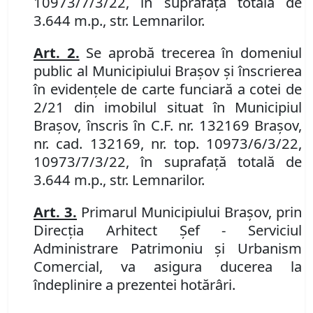
10973/7/3/22,
în suprafaţă totală de
3.644 m.p., str. Lemnarilor.
Art. 2.
Se aprobă trecerea în domeniul
public al Municipiului Braşov şi înscrierea
în evidenţele de carte funciară a cotei de
2/21 din imobilul situat în Municipiul
Braşov, înscris în C.F. nr. 132169 Braşov,
nr. cad. 132169,
nr. top. 10973/6/3/22,
10973/7/3/22,
în suprafaţă totală de
3.644 m.p., str. Lemnarilor.
Art. 3.
Primarul Municipiului Braşov, prin
Direcţia Arhitect Şef - Serviciul
Administrare Patrimoniu şi Urbanism
Comercial, va asigura ducerea la
îndeplinire a prezentei hotărâri.