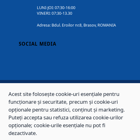
LUNI-JOI: 07:30-16:00
VINERI: 07:30-13.30
Adresa: Bdul. Eroilor nr.8, Brasov, ROMANIA
SOCIAL MEDIA
Acest site folosește cookie-uri esențiale pentru
Copyright © 2002 - 2026 - PRIMĂRIA MUNICIPIULUI BRAȘOV, toate drepturile
funcționare și securitate, precum și cookie-uri
rezervate.
opționale pentru statistici, conținut și marketing.
Puteți accepta sau refuza utilizarea cookie-urilor
Sitemap
Contact
opționale; cookie-urile esențiale nu pot fi
dezactivate.