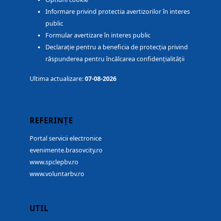
Informare privind protectia avertizorilor în interes
public
Formular avertizare în interes public
Declarație pentru a beneficia de protecția privind
răspunderea pentru încălcarea confidențialității
Ultima actualizare:
07-08-2026
REFERINȚE
Portal servicii electronice
evenimente.brasovcity.ro
www.spclepbv.ro
www.voluntarbv.ro
UTIL