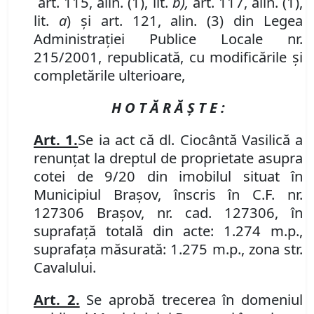
art. 115, alin. (1), lit.
b),
art. 117, alin. (1),
lit.
a
) şi art. 121, alin. (3) din Legea
Administraţiei Publice Locale nr.
215/2001, republicată, cu modificările şi
completările ulterioare,
H O T Ă R Ă Ş T E :
Art. 1.
Se ia act că dl. Ciocântă Vasilică a
renunţat la dreptul de proprietate asupra
cotei de 9/20 din imobilul situat în
Municipiul Braşov, înscris în C.F. nr.
127306 Braşov,
nr. cad. 127306, în
suprafaţă totală din acte: 1.274 m.p.,
suprafaţa măsurată: 1.275 m.p., zona str.
Cavalului.
Art. 2.
Se aprobă trecerea în domeniul