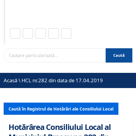
Site-ul oficial al Primariei Municipiului Brasov /
www.brasovcity.ro
Distribuie această pagină.
Caută
Acasă
\
HCL nr.282 din data de 17.04.2019
Caută în Registrul de Hotărâri ale Consiliului Local
Hotărârea Consiliului Local al