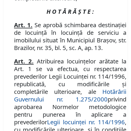
H O T Ă R Ă Ş T E :
Art. 1.
Se aprobă schimbarea destinaţiei
de locuinţă în locuinţă de serviciu a
imobilului situat în Municipiul Braşov, str.
Brazilor, nr. 35, bl. 5, sc. A, ap. 13.
Art. 2.
Atribuirea locuinţelor arătate la
Art. 1 se va efectua, cu respectarea
prevederilor Legii Locuinţei nr. 114/1996,
republicată, cu modificările şi
completările ulterioare,
ale
Hotărârii
Guvernului nr. 1.275/2000
privind
aprobarea Normelor metodologice
pentru punerea în aplicare a
prevederilor
Legii locuinţei nr. 114/1996
,
cu modificările ulterioare, şi în condiţiile