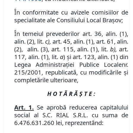
În conformitate cu avizele comisiilor de
specialitate ale Consiliului Local Braşov;
În temeiul prevederilor art. 36, alin. (1),
alin. (2), lit.
c),
art. 45, alin. (1), art. 61, alin.
(2), alin. (3),
art. 115, alin. (1), lit.
b),
art.
117, alin. (1), lit.
a
) şi art. 123, alin. (1) din
Legea Administraţiei Publice Locale
nr.
215/2001, republicată, cu modificările şi
completările ulterioare,
H O T Ă R Ă Ş T E :
Art. 1.
Se aprobă reducerea capitalului
social al S.C. RIAL S.R.L. cu suma de
6.476.631.260 lei, reprezentând: