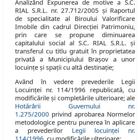
Analizând Expunerea de motive a S.C.
RIAL S.R.L. nr. 27.712/2005 şi Raportul
de specialitate al Biroului Valorificare
Imobile din cadrul Direcţiei Patrimoniu,
prin care se propune diminuarea
capitalului social al S.C. RIAL S.R.L. şi
transferul cu titlu gratuit în proprietatea
privată a Municipiului Braşov a unor
locuinţe şi spaţii cu altă destinaţie;
Având în vedere prevederile Legii
Locuinţei nr. 114/1996 republicată, cu
modificările şi completările ulterioare;
ale
Hotărârii Guvernului nr.
1.275/2000
privind aprobarea Normelor
metodologice pentru punerea în aplicare
a prevederilor
Legii locuinţei nr.
114/1996
,
cu modificările ulterioare;