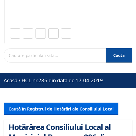
Site-ul oficial al Primariei Municipiului Brasov /
www.brasovcity.ro
Distribuie această pagină.
Caută
Acasă
\
HCL nr.286 din data de 17.04.2019
Caută în Registrul de Hotărâri ale Consiliului Local
Hotărârea Consiliului Local al