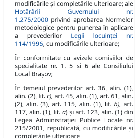
modificările şi completările ulterioare;
ale
Hotărârii Guvernului nr.
1.275/2000
privind aprobarea Normelor
metodologice pentru punerea în aplicare
a prevederilor
Legii locuinţei nr.
114/1996
,
cu modificările ulterioare;
În conformitate cu avizele comisiilor de
specialitate nr.
1, 5
şi
6
ale Consiliului
Local Braşov;
În temeiul prevederilor art. 36, alin. (1),
alin. (2), lit.
c),
art. 45, alin. (1), art. 61, alin.
(2), alin. (3), art. 115, alin. (1), lit.
b),
art.
117, alin. (1), lit.
a
) şi art. 123, alin. (1) din
Legea Administraţiei Publice Locale nr.
215/2001, republicată, cu modificările şi
completările ulterioare,