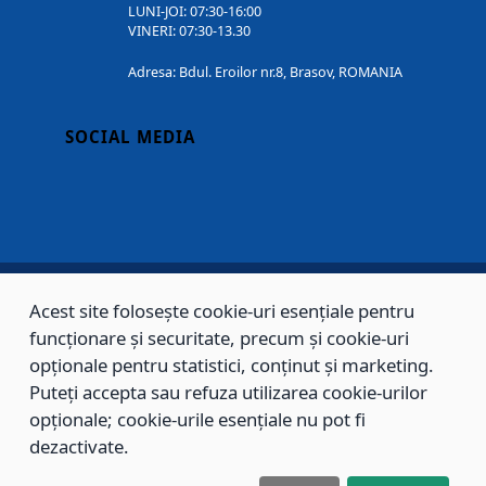
LUNI-JOI: 07:30-16:00
VINERI: 07:30-13.30
Adresa: Bdul. Eroilor nr.8, Brasov, ROMANIA
SOCIAL MEDIA
Acest site folosește cookie-uri esențiale pentru
Copyright © 2002 - 2026 - PRIMĂRIA MUNICIPIULUI BRAȘOV, toate drepturile
funcționare și securitate, precum și cookie-uri
rezervate.
opționale pentru statistici, conținut și marketing.
Puteți accepta sau refuza utilizarea cookie-urilor
Sitemap
Contact
opționale; cookie-urile esențiale nu pot fi
dezactivate.