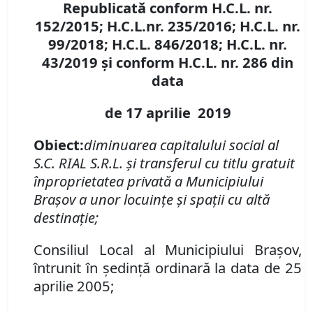
Republicată conform H.C.L. nr.
152/2015; H.C.L.
nr. 235/2016; H.C.L. nr.
99/2018; H.C.L. 846/2018;
H.C.L. nr.
43/2019 şi conform H.C.L. nr.
286
din
data
de 17 aprilie 2019
Obiect:
diminuarea capitalului social al
S.C. RIAL S.R.L. şi transferul cu titlu gratuit
în
proprietatea privată a Municipiului
Braşov a unor locuinţe şi spaţii cu altă
destinaţie;
Consiliul Local al Municipiului Braşov,
întrunit în şedinţă ordinară la data de 25
aprilie 2005;