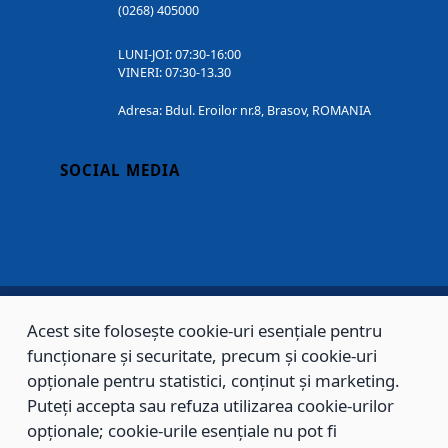
(0268) 405000
LUNI-JOI: 07:30-16:00
VINERI: 07:30-13.30
Adresa: Bdul. Eroilor nr.8, Brasov, ROMANIA
SOCIAL MEDIA
Acest site folosește cookie-uri esențiale pentru
Copyright © 2002 - 2026 - PRIMĂRIA MUNICIPIULUI BRAȘOV, toate drepturile
funcționare și securitate, precum și cookie-uri
rezervate.
opționale pentru statistici, conținut și marketing.
Puteți accepta sau refuza utilizarea cookie-urilor
Sitemap
Contact
opționale; cookie-urile esențiale nu pot fi