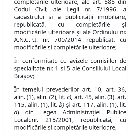
completările ulterioare; ale art. 888 din
Codul Civil; ale Legii nr. 7/1996, a
cadastrului şi a publicităţii imobiliare,
republicată, cu completările şi
modificările ulterioare şi ale Ordinului nr.
A.N.C.P.I. nr. 700/2014 republicat, cu
modificările şi completările ulterioare;
În conformitate cu avizele comisiilor de
specialitate nr.
1
şi 5 ale Consiliului Local
Braşov;
În temeiul prevederilor art. 10, art. 36,
alin. (1), alin. (2), lit.
c),
art. 45, alin. (3),
art.
115, alin. (1), lit.
b)
şi art. 117, alin. (1), lit.
a
) din Legea Administraţiei Publice
Locale
nr. 215/2001, republicată, cu
modificările şi completările ulterioare,