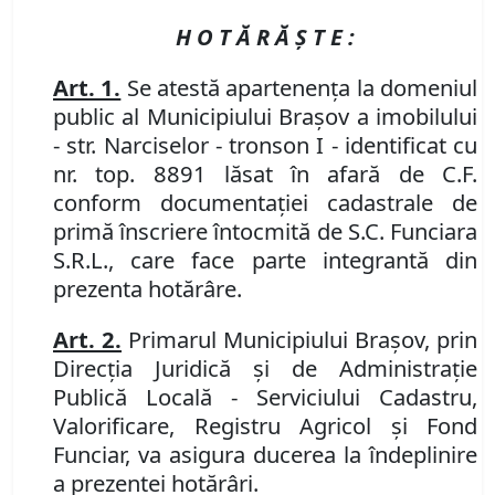
H O T Ă R Ă Ş T E :
Art. 1.
Se atestă apartenenţa la domeniul
public al Municipiului Braşov a imobilului
- str. Narciselor - tronson I - identificat cu
nr. top. 8891 lăsat în afară de C.F.
conform documentaţiei cadastrale de
primă înscriere întocmită de S.C. Funciara
S.R.L., care face parte integrantă din
prezenta hotărâre.
Art. 2.
Primarul Municipiului Braşov, prin
Direcţia Juridică şi de Administraţie
Publică Locală - Serviciului Cadastru,
Valorificare, Registru Agricol şi Fond
Funciar, va asigura ducerea la îndeplinire
a prezentei hotărâri.