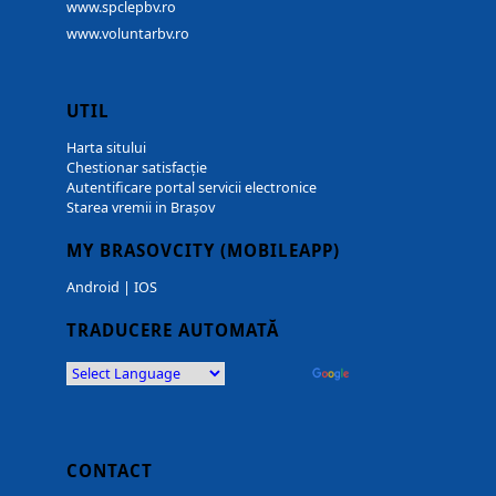
www.spclepbv.ro
www.voluntarbv.ro
UTIL
Harta sitului
Chestionar satisfacție
Autentificare portal servicii electronice
Starea vremii in Brașov
MY BRASOVCITY (MOBILEAPP)
Android
|
IOS
TRADUCERE AUTOMATĂ
Powered by
Translate
CONTACT