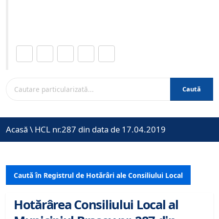
Site-ul oficial al Primariei Municipiului Brasov /
www.brasovcity.ro
Distribuie această pagină.
Caută
Acasă
\
HCL nr.287 din data de 17.04.2019
Caută în Registrul de Hotărâri ale Consiliului Local
Hotărârea Consiliului Local al