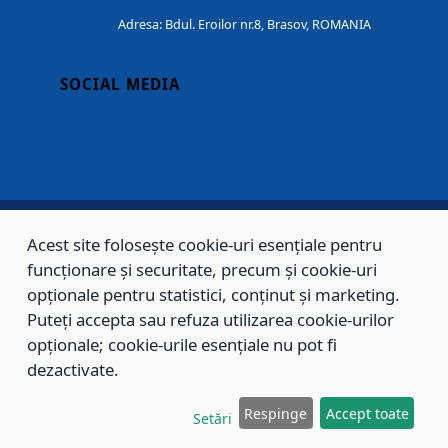
Adresa: Bdul. Eroilor nr.8, Brasov, ROMANIA
SOCIAL MEDIA
Acest site folosește cookie-uri esențiale pentru
Copyright © 2002 - 2026 - PRIMĂRIA MUNICIPIULUI BRAȘOV, toate drepturile
funcționare și securitate, precum și cookie-uri
rezervate.
opționale pentru statistici, conținut și marketing.
Puteți accepta sau refuza utilizarea cookie-urilor
Sitemap
Contact
opționale; cookie-urile esențiale nu pot fi
dezactivate.
Respinge
Accept toate
Setări