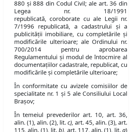
880
și
888 din Codul Civil
;
ale art. 36 din
Legea nr. 18/1991
republicată
,
coroborate cu ale Legii nr.
7/1996 republicată, a cadastrului şi a
publicităţii imobiliare, cu completările şi
modificările ulterioare
;
ale Ordinului nr.
700/2014 pentru aprobarea
Regulamentului şi modul de întocmire al
documentaţiilor cadastrale
, republicat,
cu
modificările şi completările ulterioare;
În conformitate cu avizele comisiilor de
specialitate nr.
1
şi 5 ale Consiliului Local
Braşov;
În temeiul prevederilor art. 10, art. 36,
alin. (1), alin. (2), lit.
c),
art. 45, alin. (3), art.
115,
alin. (1), lit.
b),
art. 117, alin. (1), lit.
a
)