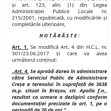
şi art. 123, alin. (1) din Legea
Administraţiei Publice Locale
nr.
215/2001, republicată, cu modificările şi
completările ulterioare,
H O T Ă R Ă Ş T E :
Art. 1.
Se modifică Art. 4 din H.C.L. nr.
301/23.06.2017 şi care va avea
următorul conţinut:
„
Art. 4.
Se aprobă darea în administrare
către Serviciul Public de Administrare
Creşe a terenului în suprafaţă de 3638
m.p. situat în Braşov, str. Apollo f.n.,
rezultat ca urmare a dezlipirii conform
documentaţiei precizate la art. 1, pe o
perioadă de 20 de ani.“