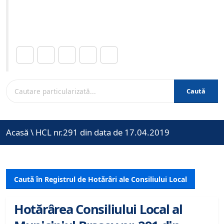
Site-ul oficial al Primariei Municipiului Brasov /
www.brasovcity.ro
Distribuie această pagină.
Caută
Acasă
\
HCL nr.291 din data de 17.04.2019
Caută în Registrul de Hotărâri ale Consiliului Local
Hotărârea Consiliului Local al