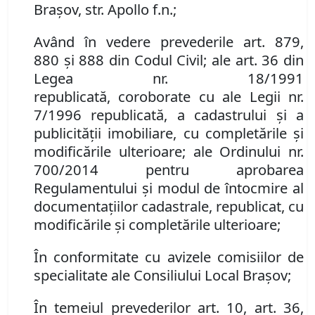
Braşov, str. Apollo f.n.;
Având în vedere prevederile art. 879,
880
și
888 din Codul Civil
;
ale art. 36 din
Legea nr. 18/1991
republicată
,
coroborate cu ale Legii nr.
7/1996 republicată, a cadastrului şi a
publicităţii imobiliare, cu completările şi
modificările ulterioare
;
ale Ordinului nr.
700/2014 pentru aprobarea
Regulamentului şi modul de întocmire al
documentaţiilor cadastrale
, republicat,
cu
modificările şi completările ulterioare;
În conformitate cu avizele comisiilor de
specialitate ale Consiliului Local Braşov;
În temeiul prevederilor art. 10, art. 36,