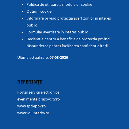
Politica de utilizare a modulelor cookie
Optiuni cookie
Informare privind protectia avertizorilor în interes
public
Formular avertizare în interes public
Declarație pentru a beneficia de protecția privind
răspunderea pentru încălcarea confidențialității
Ultima actualizare:
07-08-2026
REFERINȚE
Portal servicii electronice
evenimente.brasovcity.ro
www.spclepbv.ro
www.voluntarbv.ro