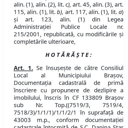
alin. (1), alin. (2), lit.
c),
art. 45, alin. (3), art.
115,
alin. (1), lit.
b),
art. 117, alin. (1), lit.
a
)
şi art. 123, alin. (1) din Legea
Administraţiei Publice Locale
nr.
215/2001, republicată, cu modificările şi
completările ulterioare,
H O T Ă R Ă Ş T E :
Art. 1.
Se însuşeşte de către Consiliul
Local al Municipiului Braşov,
Documentaţia cadastrală de primă
înscriere cu propunere de dezlipire a
imobilului, înscris în CF 133809 Braşov
sub
Nr. Top.
((7519/3, 7519/4,
7518/3)/1/1/1)/1/1/2/1 în suprafaţă de
43003 m.p., conform documentaţiei
cadastrale întocmită de S.C. Danina Star