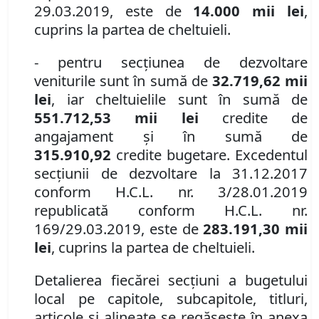
29.03.2019, este de
14.000 mii lei
,
cuprins la partea de cheltuieli.
- pentru secţiunea de dezvoltare
veniturile sunt în sumă de
32.719,62 mii
lei
, iar cheltuielile sunt în sumă de
551.712,53 mii lei
credite de
angajament şi în sumă de
315.910,92
credite bugetare. Excedentul
secţiunii de dezvoltare la 31.12.2017
conform H.C.L. nr. 3/28.01.2019
republicată conform H.C.L. nr.
169/29.03.2019, este de
283.191,30 mii
lei
, cuprins la partea de cheltuieli.
Detalierea fiecărei secţiuni a bugetului
local pe capitole, subcapitole, titluri,
articole şi alineate se regăseşte în
anexa