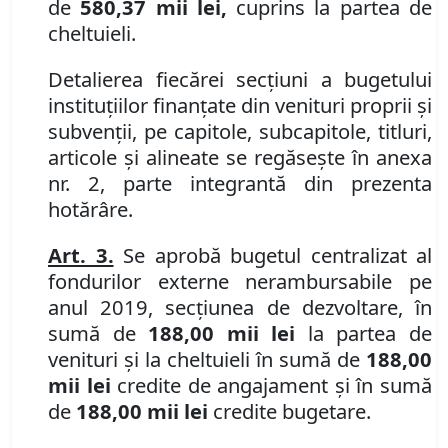
de
580,37 mii lei,
cuprins la partea de
cheltuieli.
Detalierea fiecărei secţiuni a bugetului
instituţiilor finanţate din venituri proprii şi
subvenţii, pe capitole, subcapitole, titluri,
articole şi alineate se regăseşte în
anexa
nr. 2,
parte integrantă din prezenta
hotărâre.
Art. 3.
Se aprobă bugetul centralizat al
fondurilor externe nerambursabile pe
anul 2019, secţiunea de dezvoltare, în
sumă de
188,00 mii lei
la partea de
venituri şi la cheltuieli în sumă de
188,00
mii lei
credite de angajament şi în sumă
de
188,00 mii lei
credite bugetare.