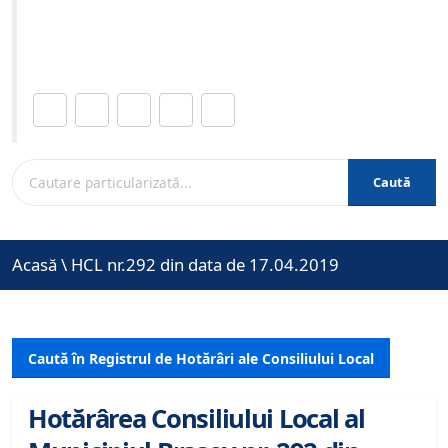
Site-ul oficial al Primariei Municipiului Brasov /
www.brasovcity.ro
Distribuie această pagină.
Caută
Acasă
\
HCL nr.292 din data de 17.04.2019
Caută în Registrul de Hotărâri ale Consiliului Local
Hotărârea Consiliului Local al