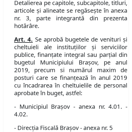
Detalierea pe capitole, subcapitole, titluri,
articole şi alineate se regăseşte în
anexa
nr. 3
, parte integrantă din prezenta
hotărâre.
Art. 4.
Se aprobă bugetele de venituri şi
cheltuieli ale instituţiilor şi serviciilor
publice, finanţate integral sau parţial din
bugetul Municipiului Braşov, pe anul
2019, precum si numărul maxim de
posturi care se finanţează în anul 2019
cu încadrarea în cheltuielile de personal
aprobate în buget, astfel:
-
Municipiul Braşov
- anexa nr. 4.01. -
4.02.
- Direcţia Fiscală Braşov
- anexa nr. 5