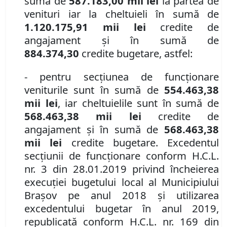
sumă de
587.183,00 mii lei
la partea de
venituri iar la cheltuieli în sumă de
1.120.175,91 mii lei
credite de
angajament şi în sumă de
884.374,30
credite bugetare, astfel:
- pentru secţiunea de funcţionare
veniturile sunt în sumă de
554.463,38
mii lei
, iar cheltuielile sunt în sumă de
568.463,38 mii lei
credite de
angajament şi în sumă de
568.463,38
mii lei
credite bugetare. Excedentul
secţiunii de funcţionare conform H.C.L.
nr. 3 din 28.01.2019 privind încheierea
execuţiei bugetului local al Municipiului
Braşov pe anul 2018 şi utilizarea
excedentului bugetar în anul 2019,
republicată conform H.C.L. nr. 169 din