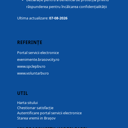
răspunderea pentru încălcarea confidențialității
Ultima actualizare:
07-08-2026
REFERINȚE
Portal servicii electronice
evenimente.brasovcity.ro
www.spclepbv.ro
www.voluntarbv.ro
UTIL
Harta sitului
Chestionar satisfacție
Autentificare portal servicii electronice
Starea vremii in Brașov