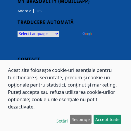
MY BRASOVCITY (MOBILEAPP)
Android
|
IOS
TRADUCERE AUTOMATĂ
Powered by
Translate
CONTACT
Acest site folosește cookie-uri esențiale pentru
(0268) 405000
funcționare și securitate, precum și cookie-uri
LUNI-JOI: 07:30-16:00
opționale pentru statistici, conținut și marketing.
VINERI: 07:30-13.30
Puteți accepta sau refuza utilizarea cookie-urilor
Adresa: Bdul. Eroilor nr.8, Brasov, ROMANIA
opționale; cookie-urile esențiale nu pot fi
dezactivate.
SOCIAL MEDIA
Respinge
Accept toate
Setări