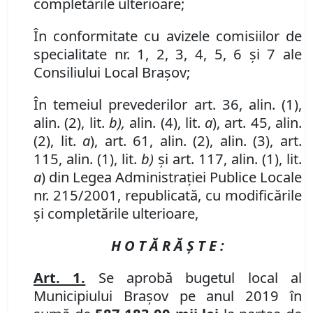
completările ulterioare;
În conformitate cu avizele comisiilor de
specialitate nr.
1, 2, 3, 4, 5, 6
şi
7
ale
Consiliului Local Braşov;
În temeiul prevederilor art. 36, alin. (1),
alin. (2), lit.
b),
alin. (4), lit.
a
), art. 45, alin.
(2), lit.
a
), art. 61, alin. (2), alin. (3), art.
115, alin. (1), lit.
b)
şi art. 117, alin. (1), lit.
a
) din Legea Administraţiei Publice Locale
nr. 215/2001, republicată, cu modificările
şi completările ulterioare,
H O T Ă R Ă Ş T E :
Art. 1.
Se aprobă bugetul local al
Municipiului Braşov pe anul 2019 în