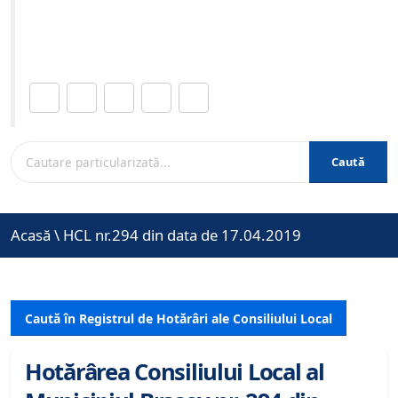
Site-ul oficial al Primariei Municipiului Brasov /
www.brasovcity.ro
Distribuie această pagină.
Caută
Acasă
\
HCL nr.294 din data de 17.04.2019
Caută în Registrul de Hotărâri ale Consiliului Local
Hotărârea Consiliului Local al