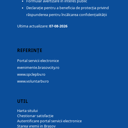
Formular avertizare în interes public
Declarație pentru a beneficia de protecția privind
răspunderea pentru încălcarea confidențialității
Ultima actualizare:
07-08-2026
REFERINȚE
Portal servicii electronice
evenimente.brasovcity.ro
www.spclepbv.ro
www.voluntarbv.ro
UTIL
Harta sitului
Chestionar satisfacție
Autentificare portal servicii electronice
Starea vremii in Brașov