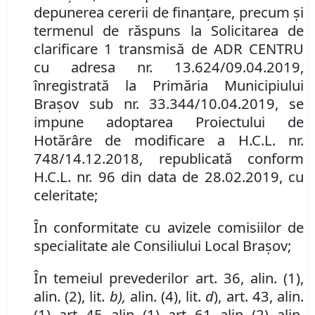
depunerea cererii de finanţare, precum şi
termenul de răspuns la Solicitarea de
clarificare 1 transmisă de ADR CENTRU
cu adresa nr. 13.624/09.04.2019,
înregistrată la Primăria Municipiului
Braşov sub nr. 33.344/10.04.2019, se
impune adoptarea Proiectului de
Hotărâre de modificare a
H.C.L.
nr.
748/14.12.2018, republicată conform
H.C.L. nr. 96 din data de 28.02.2019, cu
celeritate;
În conformitate cu avizele comisiilor de
specialitate ale Consiliului Local Braşov;
În temeiul prevederilor art. 36, alin. (1),
alin. (2), lit.
b),
alin. (4), lit.
d
), art. 43, alin.
(1), art. 45, alin. (1), art. 61, alin. (2), alin.