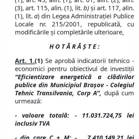
(3), art. 115, alin. (1), lit.
b)
şi art. 117, alin.
(1), lit.
a
) din Legea Administraţiei Publice
Locale nr. 215/2001, republicată, cu
modificările şi completările ulterioare,
H O T Ă R Ă Ş T E :
Art. 1.
(1)
Se aprobă indicatorii tehnico -
economici pentru obiectivul de investiţii
“Eficientizare energetică a clădirilor
publice din Municipiul Braşov - Colegiul
Tehnic Transilvania, Corp A”,
după cum
urmează:
- valoare totală:
- 11.031.724,75
lei
inclusiv TVA
- din care C + M:
- 7.410.149,21
lei