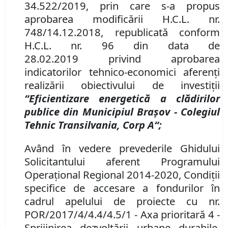
34.522/2019, prin care s-a propus
aprobarea modificării H.C.L.
nr.
748/14.12.2018, republicată conform
H.C.L. nr. 96 din data de
28.02.2019
privind aprobarea
indicatorilor tehnico-economici aferenţi
realizării obiectivului de investiţii
“Eficientizare energetică a clădirilor
publice din Municipiul Braşov - Colegiul
Tehnic Transilvania, Corp A“;
Având în vedere prevederile Ghidului
Solicitantului aferent Programului
Operaţional Regional 2014-2020, Condiţii
specifice de accesare a fondurilor în
cadrul apelului de proiecte cu nr.
POR/2017/4/4.4/4.5/1 - Axa prioritară 4 -
Sprijinirea dezvoltării urbane durabile,