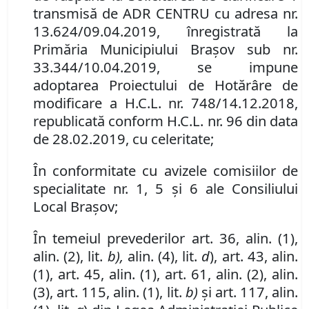
transmisă de ADR CENTRU cu adresa nr.
13.624/09.04.2019, înregistrată la
Primăria Municipiului Braşov sub nr.
33.344/10.04.2019, se impune
adoptarea Proiectului de Hotărâre de
modificare a
H.C.L.
nr. 748/14.12.2018,
republicată conform H.C.L. nr. 96 din data
de 28.02.2019, cu celeritate;
În conformitate cu avizele comisiilor de
specialitate nr.
1, 5
şi
6
ale Consiliului
Local Braşov;
În temeiul prevederilor art. 36, alin. (1),
alin. (2), lit.
b),
alin. (4), lit.
d
), art. 43, alin.
(1), art. 45, alin. (1), art. 61, alin. (2), alin.
(3), art. 115, alin. (1), lit.
b)
şi art. 117, alin.