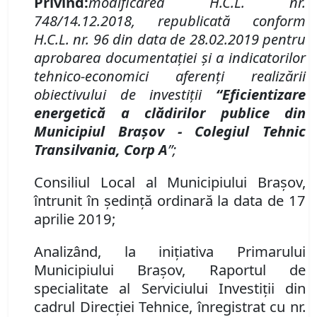
Privind:
modificarea H.C.L. nr.
748/14.12.2018, republicată conform
H.C.L. nr. 96 din data de 28.02.2019 pentru
aprobarea documentaţiei şi a indicatorilor
tehnico-economici aferenţi realizării
obiectivului de investiţii
“Eficientizare
energetică a clădirilor publice din
Municipiul Braşov - Colegiul Tehnic
Transilvania, Corp A
”;
Consiliul Local al Municipiului Braşov,
întrunit în şedinţă ordinară la data de 17
aprilie 2019;
Analizând, la iniţiativa Primarului
Municipiului Braşov, Raportul de
specialitate al Serviciului Investiţii din
cadrul Direcţiei Tehnice, înregistrat cu nr.