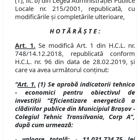
(1), lit.
a
) din Legea Administraţiei Publice
Locale nr. 215/2001, republicată, cu
modificările şi completările ulterioare,
H O T Ă R Ă Ş T E :
Art. 1.
Se modifică Art. 1 din
H.C.L.
nr.
748/14.12.2018, republicată conform
H.C.L. nr. 96 din data de 28.02.2019, şi
care va avea următorul conţinut:
“
Art. 1.
(1) Se aprobă indicatorii tehnico
- economici pentru obiectivul de
investiţii “Eficientizare energetică a
clădirilor publice din Municipiul Braşov -
Colegiul Tehnic Transilvania, Corp A”,
după cum urmează:
- valoare totală:
- 11.031.724,75
lei