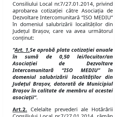
Consiliului Local nr.
7/27.01.2014, privind
aprobarea cotizației către Asociaţia de
Dezvoltare Intercomunitară “ISO MEDIU”
în domeniul salubrizării localităţilor din
Judeţul Braşov, care va avea următorul
conţinut:
“
Art. 1.
Se aprobă plata cotizației anuale
în sumă de 0,50 lei/locuitor/an
Asociației de Dezvoltare
Intercomunitară “ISO MEDIU” în
domeniul salubrizării localităţilor din
Judeţul Braşov, datorată de Municipiul
Brașov în calitate de membru al acestei
asociații
”
.
Art.
2.
Celelalte prevederi ale Hotărârii
Consiliului Local nr.
7/27.01.2014, rămân