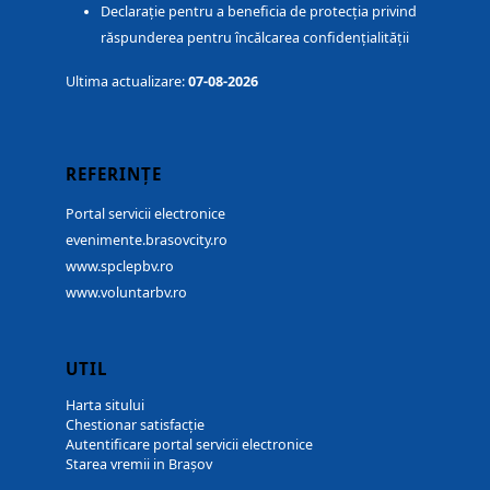
Declarație pentru a beneficia de protecția privind
răspunderea pentru încălcarea confidențialității
Ultima actualizare:
07-08-2026
REFERINȚE
Portal servicii electronice
evenimente.brasovcity.ro
www.spclepbv.ro
www.voluntarbv.ro
UTIL
Harta sitului
Chestionar satisfacție
Autentificare portal servicii electronice
Starea vremii in Brașov