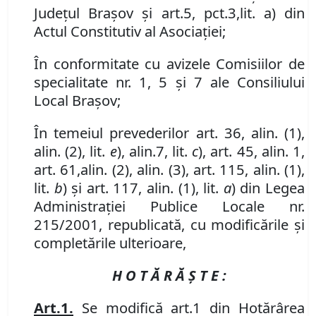
Judeţul Braşov şi art.
5
,
pc
t
.
3
,
lit. a) din
Actul Constitutiv al Asociaţiei;
În conformitate cu avizele Comisiilor de
specialitate nr. 1, 5 și 7 ale Consiliului
Local Brașov;
În temeiul prevederilor art. 36, alin. (1),
alin. (2), lit.
e
),
alin.
7
,
lit.
c
)
,
art. 45
,
alin. 1,
art. 61
,
alin. (2), alin. (3)
, art. 115, alin. (1),
lit.
b
) şi art. 117, alin. (1), lit.
a
) din Legea
Administraţiei Publice Locale nr.
215/2001, republicată, cu modificările și
completările ulterioare,
H O T Ă R Ă Ş T E :
Art.
1.
Se modifică art.
1 din Hotărârea