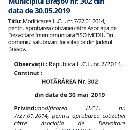
Municipiul Brașov nr. 302 din
data de 30.05.2019
Titlu:
Modificarea H.C.L. nr. 7/27.01.2014,
pentru aprobarea cotizației către Asociaţia de
Dezvoltare Intercomunitară “ISO MEDIU” în
domeniul salubrizării localităţilor din Judeţul
Braşov.
Observații :
Republica H.C.L. nr. 7/2014.
Conținut :
HOTĂRÂREA Nr.
302
din data de
30 mai
2019
Privind:
modificarea H.C.L. nr.
7/27.01.2014,
pentru
aprobarea cotizației
către Asociaţia de Dezvoltare