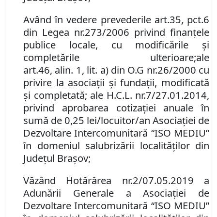
Având în vedere prevederile art.
35
,
pc
t
.
6
din Legea nr.
273/2006 privind finanţele
publice locale, cu modificările şi
completările ulterioare
;
ale
art.
46
,
alin.
1,
lit. a) din O.G nr.
26/2000 cu
privire la asociaţii şi fundaţii, modificată
şi completată; ale H
.
C
.
L
.
nr.
7/27.01.2014,
privind aprobarea cotizației anuale în
sumă de 0,25 lei/locuitor/an Asociației de
Dezvoltare Intercomunitară “ISO MEDIU”
în domeniul salubrizării localităţilor din
Judeţul Braşov;
Văzând Hotărârea nr.
2/07.05.2019 a
Adunării Generale a Asociaţiei de
Dezvoltare Intercomunitară “ISO MEDIU”