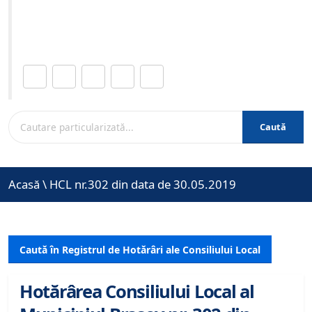
Site-ul oficial al Primariei Municipiului Brasov /
www.brasovcity.ro
Distribuie această pagină.
Caută
Acasă
\
HCL nr.302 din data de 30.05.2019
Caută în Registrul de Hotărâri ale Consiliului Local
Hotărârea Consiliului Local al