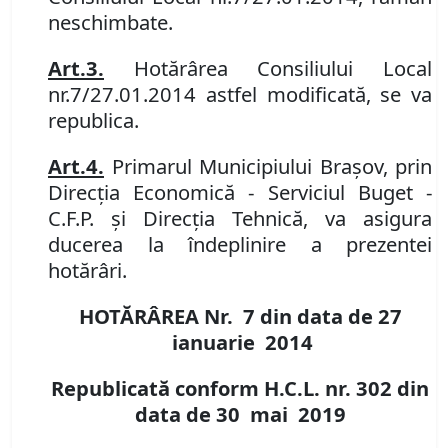
neschimbate.
Art.
3.
Hotărârea Consiliului Local
nr.
7/27.01.2014 astfel modificată, se va
republica.
Art.
4.
Primarul Municipiului Braşov, prin
Direcția Economică
- Serviciul Buget -
C.F.P.
și Direcția Tehnică
,
va asigura
ducerea la îndeplinire a prezentei
hotărâri.
HOTĂRÂREA Nr.
7
din data de
27
ianuarie 2014
Republicată conform H.C.L. nr. 302 din
data de 30 mai 2019