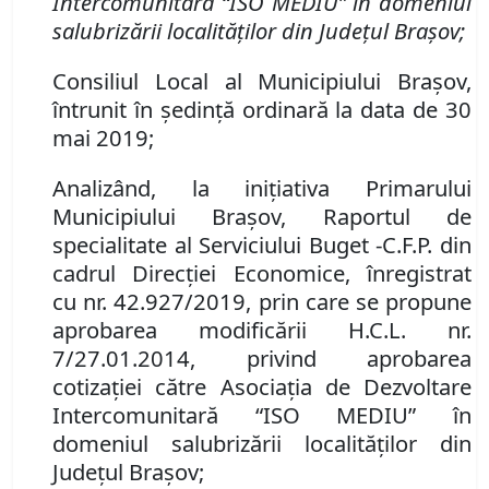
Intercomunitară “ISO MEDIU” în domeniul
salubrizării localităţilor din Judeţul Braşov
;
Consiliul Local al Municipiului Brașov,
întrunit în ședință ordinară la data de 30
mai 2019;
Analizând
,
la iniţiativa Primarului
Municipiului Braşov, Raportul de
specialitate al Serviciul
ui
Buget -
C
.
F
.
P
. din
cadrul
Direcţiei Economice, înregistrat
cu
nr. 42
.
927/2019, prin care se propune
aprobarea modificării H.C.L. nr.
7/27.01.2014, privind aprobarea
cotizației către Asociaţia de Dezvoltare
Intercomunitară “ISO MEDIU” în
domeniul salubrizării localităţilor din
Judeţul Braşov;