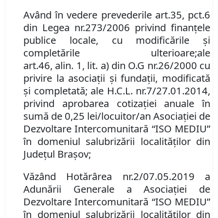
Având în vedere prevederile art.
35
,
pc
t
.
6
din Legea nr.
273/2006 privind finanţele
publice locale, cu modificările şi
completările ulterioare
;
ale
art.
46
,
alin.
1,
lit. a) din O.G nr.
26/2000 cu
privire la asociaţii şi fundaţii, modificată
şi completată; ale H
.
C
.
L
.
nr.
7/27.01.2014,
privind aprobarea cotizației anuale în
sumă de 0,25 lei/locuitor/an Asociației de
Dezvoltare Intercomunitară “ISO MEDIU”
în domeniul salubrizării localităţilor din
Judeţul Braşov;
Văzând Hotărârea nr.
2/07.05.2019 a
Adunării Generale a Asociaţiei de
Dezvoltare Intercomunitară “ISO MEDIU”
în domeniul salubrizării localităţilor din