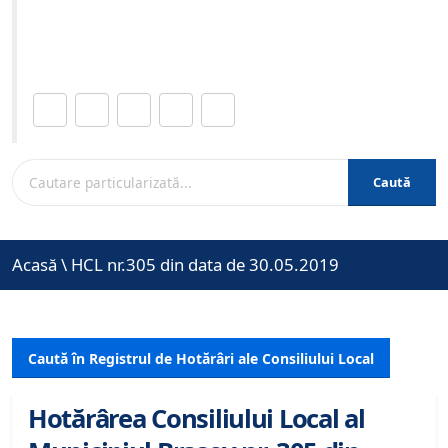
Site-ul oficial al Primariei Municipiului Brasov /
www.brasovcity.ro
Distribuie această pagină.
Caută
Acasă
\
HCL nr.305 din data de 30.05.2019
Caută în Registrul de Hotărâri ale Consiliului Local
Hotărârea Consiliului Local al