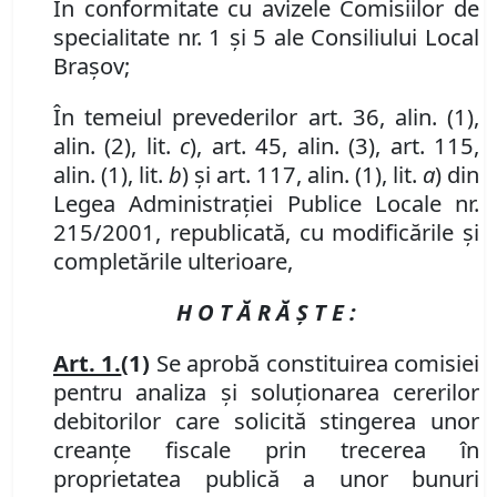
În conformitate cu avizele Comisiilor de
specialitate nr. 1 și 5 ale Consiliului Local
Brașov;
În temeiul prevederilor art. 36, alin. (1),
alin. (2), lit.
c
), art. 45, alin. (3), art. 115,
alin. (1), lit.
b
) şi art. 117, alin. (1), lit.
a
) din
Legea Administraţiei Publice Locale nr.
215/2001, republicată, cu modificările și
completările ulterioare,
H O T Ă R Ă Ş T E :
Art. 1.
(1)
Se aprobă constituirea comisiei
pentru analiza și soluționarea cererilor
debitorilor care solicit
ă
stingerea unor
creanțe fiscale prin trecerea în
proprietatea publică a unor bunuri