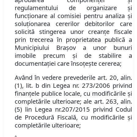
regulamentului de organizare și
funcționare al comisiei pentru analiza și
soluționarea cererilor debitorilor care
solicită stingerea unor creanțe fiscale
prin trecerea în proprietatea publică a
Municipiului Brașov a unor bunuri
imobile precum și de stabilire a
documentației care însoțe
ș
te cererea
;
Având în vedere
prevederile
a
rt. 20, alin.
(1)
,
lit
.
b din Legea nr. 273/2006 privind
finanțele publice locale
,
cu modificările și
completările ulterioare
; ale a
rt. 263, alin.
(5) lin Legea nr.
207/2015 privind Codul
de Procedură Fiscală, cu modificările și
completările ulterioare
;