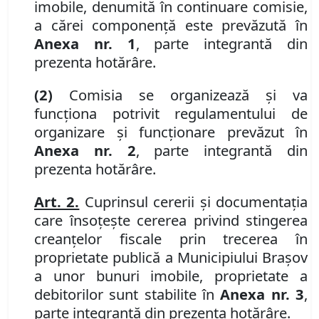
imobile, denumită în continuare comisie,
a cărei componență este prevăzută în
Anexa
nr. 1
, parte integrantă din
prezenta hotărâre.
(2)
Comisia se organiz
ea
ză și va
funcționa potrivit regulamentului de
organizare și funcționare prevăzut în
Anexa nr. 2
, parte integrantă din
prezenta hotărâre.
Art. 2.
Cuprinsul cererii și documentația
care însoțe
ș
te cererea privind stingerea
creanțelor fiscale prin trecerea în
proprietate publică a Municipiului Brașov
a unor bunuri imobile, proprietate a
debitorilor sunt stabilite în
Anexa nr. 3
,
parte integrantă din prezenta hotărâre.