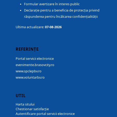
Formular avertizare în interes public
Declarație pentru a beneficia de protecția privind
răspunderea pentru încălcarea confidențialității
Ultima actualizare:
07-08-2026
REFERINȚE
Portal servicii electronice
evenimente.brasovcity.ro
www.spclepbv.ro
www.voluntarbv.ro
UTIL
Harta sitului
Chestionar satisfacție
Autentificare portal servicii electronice