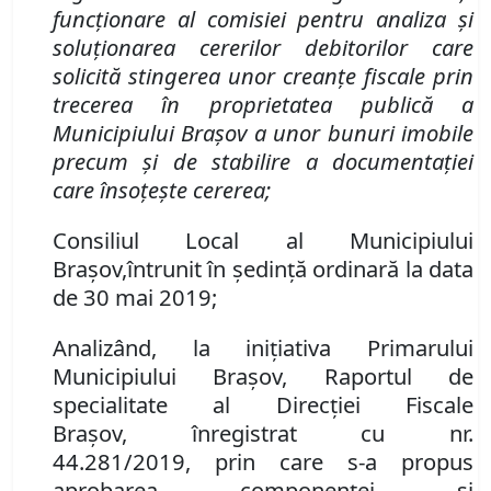
funcționare al comisiei pentru analiza și
soluționarea cererilor debitorilor care
solicită stingerea unor creanțe fiscale prin
trecerea în proprietatea publică a
Municipiului Brașov a unor bunuri imobile
precum și de stabilire a documentației
care însoțe
ș
te cererea
;
Consiliul Local al Municipiului
Brașov,întrunit în ședință ordinară la data
de 30 mai 2019;
Analizând, la
iniţiativa Primarului
Municipiului Brașov, Raportul de
s
pecialitate al Direcției Fiscale
Brașov
,
înregistrat cu
nr.
44.281/2019,
prin care s-a propus
aprobarea componenței și