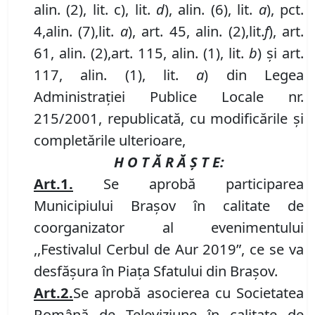
alin. (2), lit. c), lit.
d
)
, alin. (6)
,
lit.
a
)
,
pct.
4,
alin. (
7
)
,
lit.
a
), art. 45
,
alin. (2)
,
lit.
f
)
,
art.
61
,
alin. (2)
,
art. 115, alin. (1), lit.
b
) şi art.
117, alin. (1), lit.
a
) din Legea
Administraţiei Publice Locale nr.
215/2001, republicată, cu modificările și
completările ulterioare,
H O T Ă R Ă Ş T E:
Art.
1.
Se aprobă
participarea
M
unicipiului Brașov în calitate de
coorganizator al evenimentului
,,Festivalul Cerbul de Aur 2019
”
, ce se va
desfășura în
P
iața Sfatului din Brașov
.
Art.
2.
Se aprobă asocierea cu Societatea
Română de Televiziune în calitate de