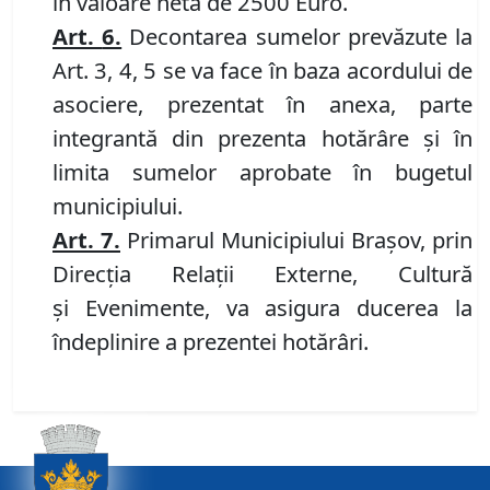
în valoare netă de 2500 Euro.
Art.
6.
Decontarea sumelor prevăzute la
Art.
3, 4, 5
se va face în baza acordului de
asociere, prezentat în anexa
,
parte
integrantă din prezenta hotărâre
și în
limita sumelor aprobate în bugetul
municipiului.
Art.
7
.
Primarul Municipiului Braşov,
prin
Direcția Relații Externe, Cultură
și
Evenimente
,
va
asigura ducerea la
îndeplinire a prezentei hotărâri.