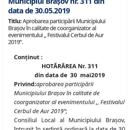
Municipiul Brașov nr. 311 din
data de 30.05.2019
Titlu:
Aprobarea participării Municipiului
Brașov în calitate de coorganizator al
evenimentului ,, Festivalul Cerbul de Aur
2019”.
Conținut :
HOTĂRÂREA Nr.
311
din data de
30 mai
2019
Privind
:
aprobarea participării
M
unicipiului Brașov în calitate de
coorganizator al evenimentului ,, Festivalul
Cerbul de Aur 201
9”
;
Consiliul Local al Municipiului Brașov,
întrunit în ședință ordinară la data de 30