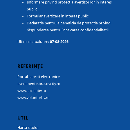
Informare privind protectia avertizorilor în interes
public
Formular avertizare în interes public
Declarație pentru a beneficia de protecția privind
răspunderea pentru încălcarea confidențialității
Ultima actualizare:
07-08-2026
REFERINȚE
Portal servicii electronice
evenimente.brasovcity.ro
www.spclepbv.ro
www.voluntarbv.ro
UTIL
Harta sitului