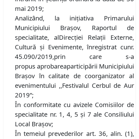
mai 2019;
Analizând
, la inițiativa Primarului
Municipiului Brașov,
Raportul de
specialitate
,
a
l
Direcţiei Relaţii Externe,
Cultură şi Evenimente
, înregistrat
cu
n
r
.
45
.
090/2019
,
prin care s-a
propus
aprobarea
participării
M
unicipiului
Brașov în calitate de coorganizator al
evenimentului ,,Festivalul Cerbul de Aur
2019
”;
În conformitate cu avizele Comisiilor de
specialitate nr. 1, 4, 5 și 7 ale Consiliului
Local Brașov;
În temeiul prevederilor art. 36, alin. (1),