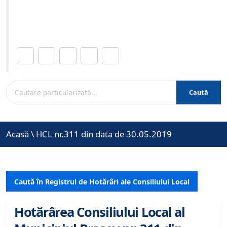
Site-ul oficial al Primariei Municipiului Brasov /
www.brasovcity.ro
Distribuie această pagină.
Caută
Acasă
\
HCL nr.311 din data de 30.05.2019
Caută în Registrul de Hotărâri ale Consiliului Local
Hotărârea Consiliului Local al