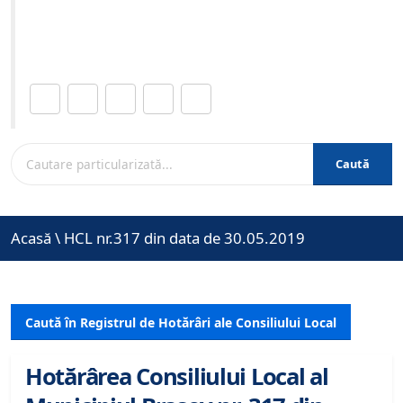
Site-ul oficial al Primariei Municipiului Brasov /
www.brasovcity.ro
Distribuie această pagină.
Caută
Acasă
\
HCL nr.317 din data de 30.05.2019
Caută în Registrul de Hotărâri ale Consiliului Local
Hotărârea Consiliului Local al