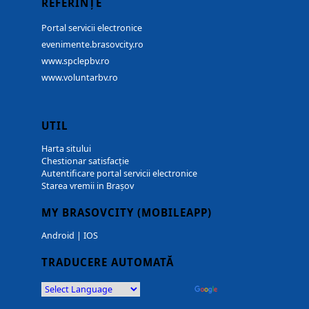
REFERINȚE
Portal servicii electronice
evenimente.brasovcity.ro
www.spclepbv.ro
www.voluntarbv.ro
UTIL
Harta sitului
Chestionar satisfacție
Autentificare portal servicii electronice
Starea vremii in Brașov
MY BRASOVCITY (MOBILEAPP)
Android
|
IOS
TRADUCERE AUTOMATĂ
Powered by
Translate