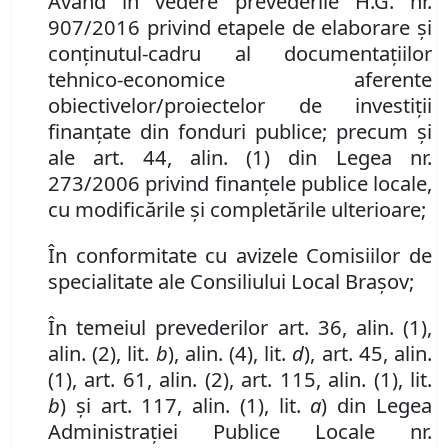
Având în vedere prevederile H.G. nr.
907/2016 privind etapele de elaborare și
conținutul-cadru al documentațiilor
tehnico-economice aferente
obiectivelor/proiectelor de investiții
finanțate din fonduri publice
;
precum şi
ale art. 44
,
alin.
(1) din Legea nr.
273/2006 privind finanţele publice locale,
cu modificările şi completările ulterioare;
În conformitate cu avizele Comisiilor de
specialitate ale Consiliului Local Brașov;
În temeiul prevederilor art. 36, alin. (1),
alin. (2), lit.
b
), alin. (4), lit.
d
), art. 45, alin.
(1), art. 61, alin. (2), art. 115, alin. (1), lit.
b
) şi art. 117, alin. (1), lit.
a
) din Legea
Administraţiei Publice Locale nr.