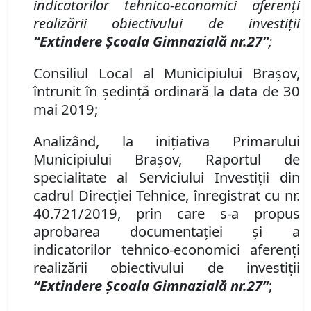
indicatorilor tehnico-economici aferenţi
realizării obiectivului de investiţii
“
Extindere Școala
G
imnazială nr.
27
”
;
Consiliul Local al Municipiului Brașov,
întrunit în ședință ordinară la data de 30
mai 2019;
Analizând
,
la iniţiativa
P
rimarului
Municipiului Braşov, Raportul de
specialitate al Serviciului Investiţii din
cadrul
Direcţi
ei
Tehnic
e
, înregistrat cu nr.
40
.
721
/
2019
, prin care s-a propus
aprobarea documenta
ţiei şi a
indicatorilor tehnico-economici aferenţi
realizării obiectivului de investiţii
“
Extindere Școala Gimnazială nr.
27
”
;