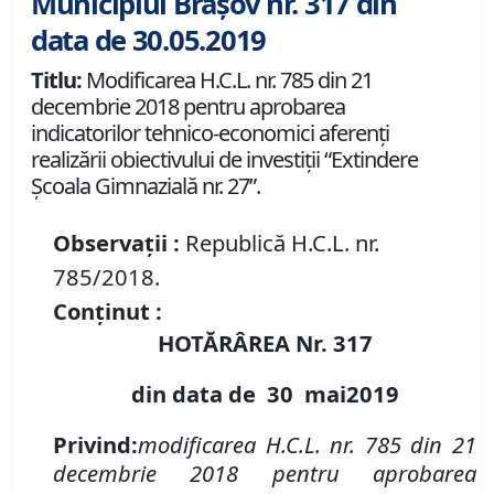
Municipiul Brașov nr. 317 din
data de 30.05.2019
Titlu:
Modificarea H.C.L. nr. 785 din 21
decembrie 2018 pentru aprobarea
indicatorilor tehnico-economici aferenţi
realizării obiectivului de investiţii “Extindere
Școala Gimnazială nr. 27”.
Observații :
Republică H.C.L. nr.
785/2018.
Conținut :
HOTĂRÂREA Nr.
317
din data de
30 mai
2019
Privind:
modificarea H
.
C
.
L
.
nr.
785 din 21
decembrie 2018
p
entru
aprobarea