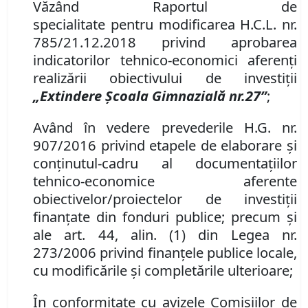
Văzând
Raportul de
specialitate
p
entru
modificarea H
.
C
.
L
.
nr.
785/21.12.2018
privind aprobarea
indicatorilor tehnico-economici aferenţi
realizării obiectivului de investiţii
„Extindere Școala Gimnazială nr.
27”
;
Având în vedere prevederile H.G. nr.
907/2016 privind etapele de elaborare și
conținutul-cadru al documentațiilor
tehnico-economice aferente
obiectivelor/proiectelor de investiții
finanțate din fonduri publice
;
precum şi
ale art. 44
,
alin.
(1) din Legea nr.
273/2006 privind finanţele publice locale,
cu modificările şi completările ulterioare;
În conformitate cu avizele Comisiilor de