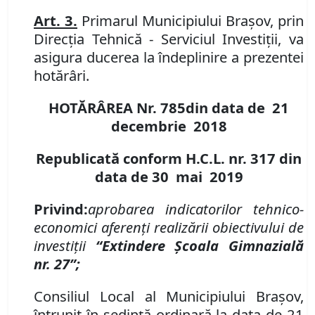
Art. 3.
Primarul Municipiului Braşov, prin
Direcţia Tehnică - Serviciul Investiţii,
va
asigura ducerea la îndeplinire a prezentei
hotărâri.
HOTĂRÂREA Nr.
785
din data de
21
decembrie
201
8
Republicată conform H.C.L. nr. 317 din
data de 30 mai 2019
Privind:
aprobarea indicatorilor tehnico-
economici aferenţi realizării obiectivului de
investiţii
“Extindere Şcoala Gimnazială
nr. 27”;
Consiliul Local al Municipiului Braşov,
întrunit în şedinţă ordinară la data de 21