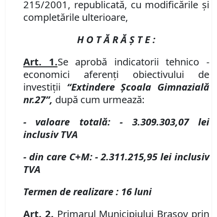
215/2001, republicată, cu modificările și
completările ulterioare,
H O T Ă R Ă Ş T E :
Art. 1.
Se aprobă indicatorii tehnico -
economici aferenţi obiectivului de
investiţii
“Extindere Școala Gimnazială
nr.
27”,
după cum urmează:
- valoare totală:
- 3.309.303,07
lei
inclusiv TVA
- din care C+M:
- 2.311.215,95
lei
inclusiv
TVA
Termen de realizare : 16 luni
Art. 2.
Primarul Municipiului Braşov prin