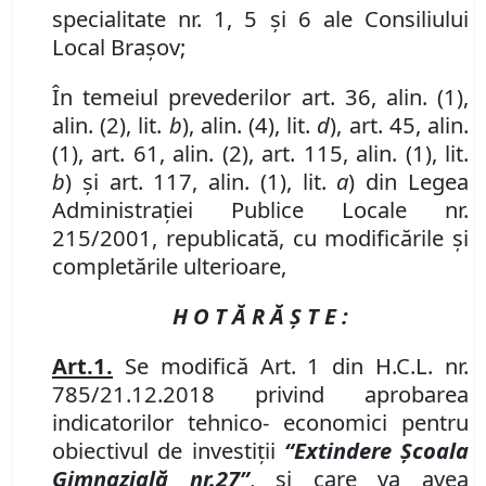
specialitate nr. 1, 5 și 6 ale Consiliului
Local Brașov;
În temeiul prevederilor art. 36, alin. (1),
alin. (2), lit.
b
), alin. (4), lit.
d
), art. 45, alin.
(1), art. 61, alin. (2), art. 115, alin. (1), lit.
b
) şi art. 117, alin. (1), lit.
a
) din Legea
Administraţiei Publice Locale nr.
215/2001, republicată, cu modificările și
completările ulterioare,
H O T Ă R Ă Ş T E :
Art.
1.
Se modifică Art. 1 din H
.
C
.
L
.
nr.
785/21.12.2018
privind aprobarea
indicatorilor tehnico- economici pentru
obiectivul de investiţii
“
Extindere Școala
Gimnazială nr.
27”
,
şi care va avea