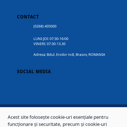
CONTACT
(0268) 405000
LUNI-JOI: 07:30-16:00
VINERI: 07:30-13.30
Adresa: Bdul. Eroilor nr.8, Brasov, ROMANIA
SOCIAL MEDIA
Acest site folosește cookie-uri esențiale pentru
Copyright © 2002 - 2026 - PRIMĂRIA MUNICIPIULUI BRAȘOV, toate drepturile
funcționare și securitate, precum și cookie-uri