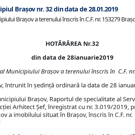
ipiul Brașov nr. 32 din data de 28.01.2019
iului Braşov a terenului înscris în C.F. nr. 153279 Braşo
HOTĂRÂREA Nr.32
din data de 28ianuarie2019
al Municipiului Braşov a terenului înscris în
C.F.
nr
v, întrunit în şedinţă ordinară la data de 28 ianua
unicipiului Braşov, Raportul de specialitate al Ser
iei Arhitect Şef, înregistrat cu nr. 3.019/2019,
p
v a imobilului situat în Braşov, înscris în C.F. nr
;