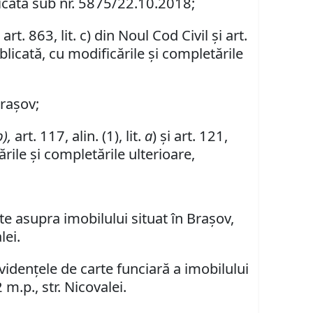
ficată sub nr. 5875/22.10.2018;
rt. 863, lit. c) din Noul Cod Civil şi art.
ublicată, cu modificările şi completările
Braşov;
b),
art. 117, alin. (1), lit.
a
) şi art. 121,
rile şi completările ulterioare,
te asupra imobilului situat în Braşov,
lei.
videnţele de carte funciară a imobilului
m.p., str. Nicovalei.