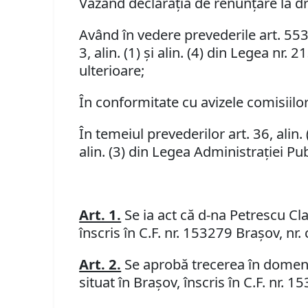
Văzând declaraţia de renunţare la dr
Având în vedere prevederile art. 553, al
3, alin. (1) şi alin. (4) din Legea nr
ulterioare;
În conformitate cu avizele comisiilor 
În temeiul prevederilor art. 36, alin. (1)
alin. (3) din Legea Administraţiei Pu
Art. 1.
Se ia act că d-na Petrescu Cl
înscris în C.F. nr. 153279 Braşov, nr.
Art. 2.
Se aprobă trecerea în domeniul
situat în Braşov, înscris în C.F. nr. 