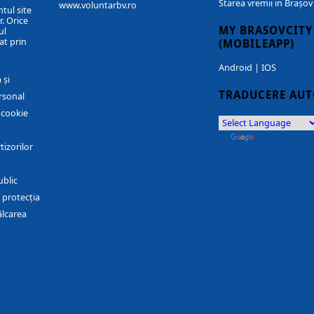
Starea vremii in Brașov
www.voluntarbv.ro
ntul site
. Orice
MY BRASOVCITY
ul
at prin
(MOBILEAPP)
Android
|
IOS
 și
TRADUCERE AU
rsonal
r cookie
by
Translate
tizorilor
ublic
 protecția
ălcarea