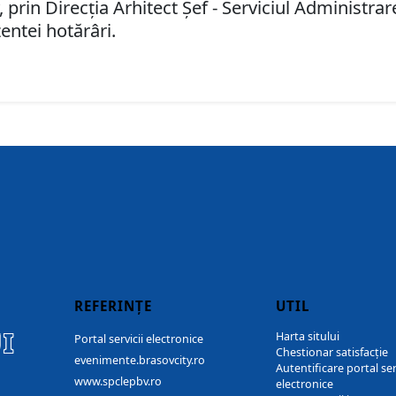
 prin Direcţia Arhitect Şef - Serviciul Administr
entei hotărâri.
REFERINȚE
UTIL
I
Harta sitului
Portal servicii electronice
Chestionar satisfacție
evenimente.brasovcity.ro
Autentificare portal ser
www.spclepbv.ro
electronice