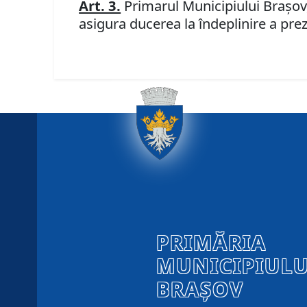
Art. 3.
Primarul Municipiului Braşov,
asigura ducerea la îndeplinire a prez
PRIMĂRIA
MUNICIPIULU
BRAȘOV