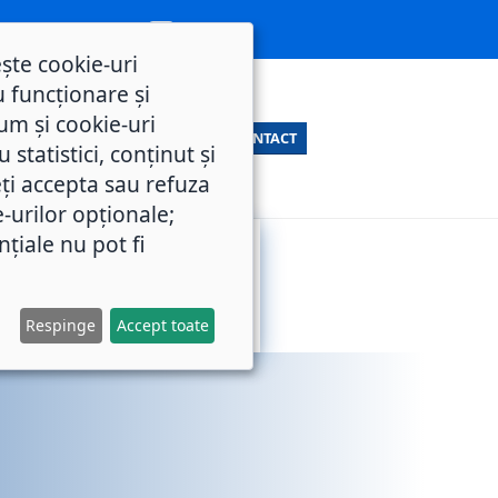
ește cookie-uri
 funcționare și
um și cookie-uri
CONTACT
statistici, conținut și
ți accepta sau refuza
e-urilor opționale;
nțiale nu pot fi
SERVICII
M.O.L.
PUBLICE
Respinge
Accept toate