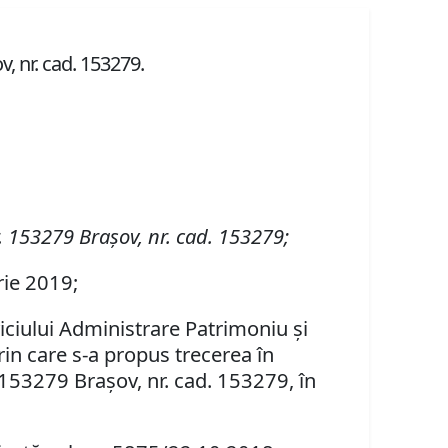
v, nr. cad. 153279.
. 153279 Braşov, nr. cad. 153279;
rie 2019;
viciului Administrare Patrimoniu şi
rin care s-a propus
trecerea în
. 153279 Braşov, nr. cad. 153279, în