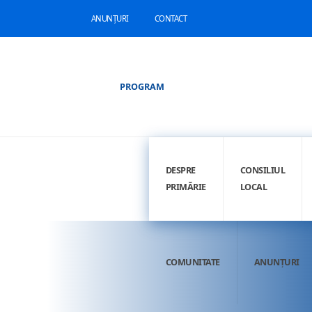
ANUNȚURI
CONTACT
PROGRAM
DESPRE
CONSILIUL
PRIMĂRIE
LOCAL
COMUNITATE
ANUNȚURI