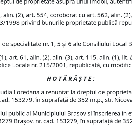
eptul de proprietate asupra unui imobil, autenti
in. (2), art. 554, coroborat cu art. 562, alin. (2), a
. 213/1998 privind bunurile proprietate publică rep
de specialitate nr. 1, 5 şi 6 ale Consiliului Local 
, art. 61, alin. (2), alin. (3), art. 115, alin. (1), lit.
blice Locale nr. 215/2001, republicată, cu modifică
H O T Ă R Ă Ş T E :
audia Loredana a renunţat la dreptul de proprieta
 cad. 153279, în suprafaţă de 352 m.p., str. Nicova
 public al Municipiului Braşov şi înscrierea în e
153279 Braşov, nr. cad. 153279, în suprafaţă de 352 