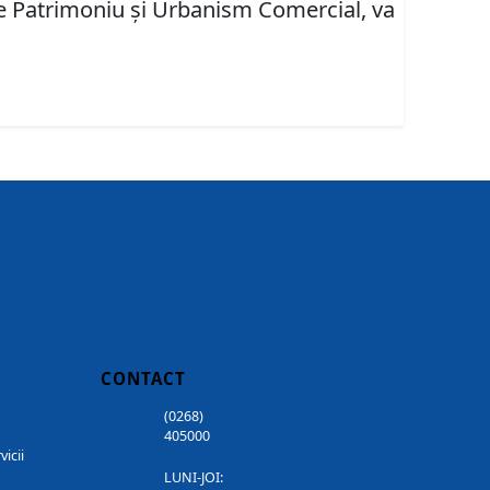
are Patrimoniu şi Urbanism Comercial, va
CONTACT
(0268)
405000
vicii
LUNI-JOI: