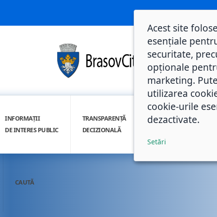
Acest site folos
esențiale pentru
securitate, prec
opționale pentru 
marketing. Pute
utilizarea cooki
cookie-urile ese
dezactivate.
INFORMAȚII
TRANSPARENȚĂ
INTEGRITATE
DE INTERES PUBLIC
DECIZIONALĂ
INSTITUȚIONALĂ
Setări
CAUTĂ