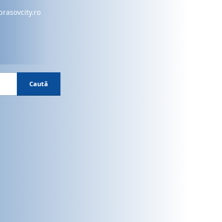
brasovcity.ro
Caută