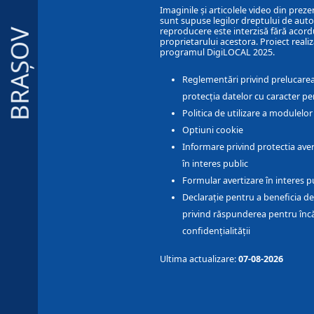
Imaginile și articolele video din preze
sunt supuse legilor dreptului de autor
reproducere este interzisă fără acord
BRAȘOV
proprietarului acestora. Proiect realiz
programul DigiLOCAL 2025.
Reglementări privind prelucarea
protecția datelor cu caracter pe
Politica de utilizare a modulelo
Optiuni cookie
Informare privind protectia aver
în interes public
Formular avertizare în interes p
Declarație pentru a beneficia de
privind răspunderea pentru înc
confidențialității
Ultima actualizare:
07-08-2026