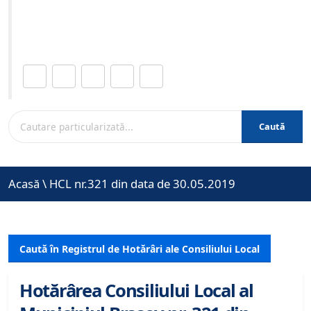
Site-ul oficial al Primariei Municipiului Brasov /
www.brasovcity.ro
Distribuie această pagină.
Caută
Acasă
\
HCL nr.321 din data de 30.05.2019
Caută în Registrul de Hotărâri ale Consiliului Local
Hotărârea Consiliului Local al