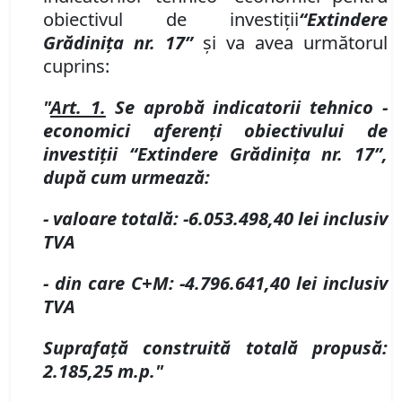
obiectivul de investiţii
“
Extindere
Grădiniţa nr. 17
”
şi va avea următorul
cuprins:
"
Art. 1.
Se aprobă indicatorii tehnico -
economici aferenţi obiectivului de
investiţii
“
Extindere Grădiniţa nr. 17
”
,
după cum urmează:
- valoare totală
:
-
6.053.498,40
lei inclusiv
TVA
- din care C+M
:
-
4.796.641,40
lei inclusiv
TVA
Suprafaţă construită totală propusă:
2.185,25 m.p."