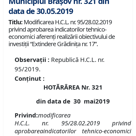
Municipiul Brașov nr. 321 din
data de 30.05.2019
Titlu:
Modificarea H.C.L. nr. 95/28.02.2019
privind aprobarea indicatorilor tehnico-
economici aferenţi realizării obiectivului de
investiţii “Extindere Grădiniţa nr. 17”.
Observații :
Republică H.C.L. nr.
95/2019.
Conținut :
HOTĂRÂREA Nr.
321
din data de
30 mai
2019
Privind:
modificarea
H
.
C
.
L
.
nr.
95/28.02.2019
privind
aprobarea
indicatorilor tehnico-economici