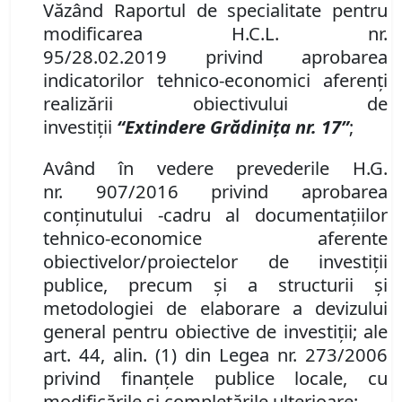
Văzând
Raportul de specialitate pentru
modificarea H.C.L. nr.
95/28.02.2019
privind
aprobarea
indicatorilor tehnico-economici aferenţi
realizării obiectivului de
investiţii
“
Extindere Grădiniţa nr. 17
”
;
Având în vedere prevederile H
.
G
.
nr.
907/2016 privind aprobarea
con
ţinutului -
cadru al documentaţiilor
tehnico-economice aferente
obiectivelor/proiectelor de investiţii
publice, precum şi a structurii şi
metodologiei de elaborare a devizului
general pentru obiective de investiţii
;
ale
art. 44,
al
in.
(1) din Legea nr. 273/2006
privind finanţele publice locale, cu
modificările şi completările ulterioare;