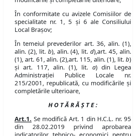
În conformitate cu avizele Comisiilor de
specialitate nr. 1, 5 și 6 ale Consiliului
Local Brașov;
În temeiul prevederilor art. 36, alin. (1),
alin. (2), lit.
b
),
alin. (4)
,
lit.
d
)
,
art. 45, alin.
(1),
art. 61
,
alin. (2)
,
art. 115, alin. (1), lit.
b
)
şi art. 117, alin. (1), lit.
a
)
din Legea
Administraţiei Publice Locale nr.
215/2001, republicată, cu modificările și
completările ulterioare,
H O T Ă R Ă Ş T E :
Art.
1.
Se modifică Art. 1 din H
.
C
.
L
.
nr.
95
din 28.02.2019
privind aprobarea
indicatorilor tehnico- economici pentru