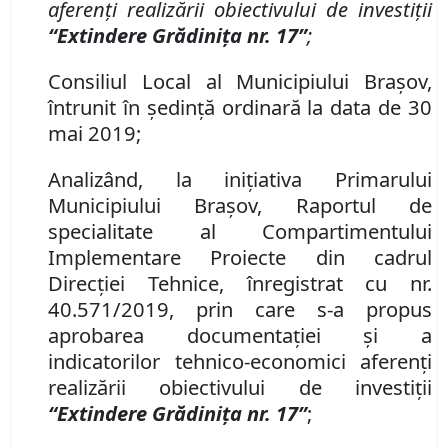
aferenţi realizării obiectivului de investiţii
“
Extindere Grădiniţa nr. 17”
;
Consiliul Local al Municipiului Brașov,
întrunit în ședință ordinară la data de 30
mai 2019;
Analiz
â
nd
,
la iniţiativa
P
rimarului
Municipiului Braşov, Raportul de
s
pecialitate al
Compartimentului
Implementare Proiecte
din
cadrul
Direcţi
ei
Tehnic
e
, înregistrat cu nr.
40.571/2019,
prin care s-a propus
aprobarea documenta
ţiei şi a
indicatorilor tehnico-economici aferenţi
realizării obiectivului de investiţii
“
Extindere Grădiniţa nr. 17”
;