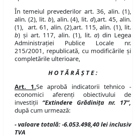
În temeiul prevederilor art. 36, alin. (1),
alin. (2), lit.
b
),
alin. (4)
,
lit.
d
)
,
art. 45, alin.
(1),
art. 61
,
alin. (2)
,
art. 115, alin. (1), lit.
b
) şi art. 117, alin. (1), lit.
a
)
din Legea
Administraţiei Publice Locale nr.
215/2001, republicată, cu modificările și
completările ulterioare,
H O T Ă R Ă Ş T E :
Art. 1.
Se aprobă indicatorii tehnico -
economici aferenţi obiectivului de
investiţii
“
Extindere Grădiniţa nr. 17
”
,
după cum urmează:
- valoare totală
:
-
6.053.498,40
lei inclusiv
TVA