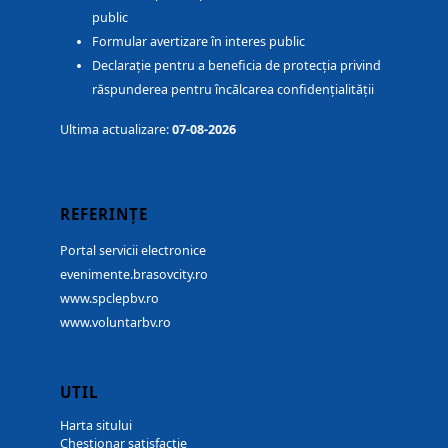
public
Formular avertizare în interes public
Declarație pentru a beneficia de protecția privind
răspunderea pentru încălcarea confidențialității
Ultima actualizare:
07-08-2026
REFERINȚE
Portal servicii electronice
evenimente.brasovcity.ro
www.spclepbv.ro
www.voluntarbv.ro
UTIL
Harta sitului
Chestionar satisfacție