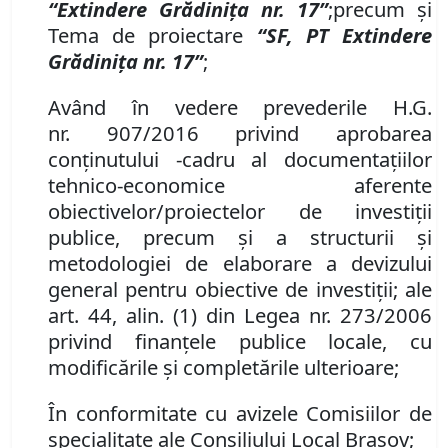
“Extindere Grădiniţa nr. 17”
;
precum şi
Tema de proiectare
“SF, PT Extindere
Grădiniţa nr. 17”
;
Având în vedere prevederile H
.
G
.
nr.
907/2016 privind aprobarea
con
ţinutului -
cadru al documentaţiilor
tehnico-economice aferente
obiectivelor/proiectelor de investiţii
publice, precum şi a structurii şi
metodologiei de elaborare a devizului
general pentru obiective de investiţii
;
ale
art. 44,
al
in.
(1) din Legea nr. 273/2006
privind finanţele publice locale, cu
modificările şi completările ulterioare;
În conformitate cu avizele Comisiilor de
specialitate ale Consiliului Local Brașov;