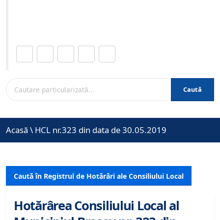
Site-ul oficial al Primariei Municipiului Brasov /
www.brasovcity.ro
Distribuie această pagină.
Caută
Acasă
\
HCL nr.323 din data de 30.05.2019
Caută în Registrul de Hotărâri ale Consiliului Local
Hotărârea Consiliului Local al