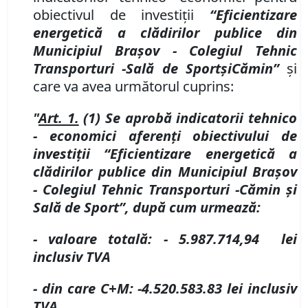
obiectivul de investiţii
“Eficientizare
energetică a clădirilor
publice
din
Municipiul Braşov
-
Colegiul Tehnic
Trans
porturi -
Sal
ă
de Sport
ș
i
C
ă
min
”
şi
care va avea următorul cuprins:
"
Art. 1.
(1) Se aprobă indicatorii tehnico
- economici aferenţi obiectivului de
investiţii “
Eficientizare energetică a
clădirilor
publice
din Municipiul Braşov
-
Colegiul Tehnic Trans
porturi -
C
ă
min
ș
i
Sal
ă
de Sport
”, după cum urmează:
- valoare totală:
- 5.987.714,94
lei
inclusiv TVA
- din care C
+
M:
-
4.520.583.83
lei
inclusiv
TVA