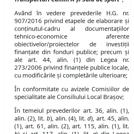
A
vând în vedere prevederile H.G. nr.
907/2016 privind etapele de elaborare și
conținutul-cadru al documentațiilor
tehnico-economice aferente
obiectivelor/proiectelor de investiții
finanțate din fonduri publice
;
precum şi
ale art. 44
,
alin.
(1) din Legea nr.
273/2006 privind finanţele publice locale,
cu modificările şi completările ulterioare;
În conformitate cu avizele Comisiilor de
specialitate ale Consiliului Local Brașov;
În temeiul prevederilor art. 36, alin. (1),
alin. (2), lit.
b
), alin. (4), lit.
d
), art. 45, alin.
(1), art. 61, alin. (2), art. 115, alin. (1), lit.
b
) şi art. 117, alin. (1), lit.
a
) din Legea