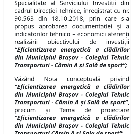
Specialitate al Serviciului Investiţii din
cadrul Direcţiei Tehnice, înregistrat cu nr.
90.563 din 18.10.2018, prin care s-a
propus aprobarea documentaţiei şi a
indicatorilor tehnico – economici aferenţi
realizării obiectivului de investiţii
“Eficientizarea energetică a clădirilor
din Municipiul Braşov
-
Colegiul Tehnic
Transporturi - Cămin A şi Sală de sport“;
Văzând Nota conceptuală privind
“Eficientizarea energetică a clădirilor
din Municipiul Braşov
-
Colegiul Tehnic
Transporturi
-
Cămin A şi Sală de sport”
,
precum şi Tema de proiectare
“Eficientizarea energetică a clădirilor
din Municipiul Braşov
-
Colegiul Tehnic
Transporturi Cămin A şi Sala de sport”
;