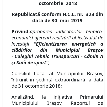
octombrie
201
8
Republicată conform H.C.L. nr. 323 din
data de 30 mai 2019
Privind:
aprobarea indicatorilor tehnico-
economici aferenţi realizării obiectivului de
investiţii
“Eficientizarea energetică a
clădirilor din Municipiul Braşov
-
Colegiul Tehnic Transporturi - Cămin A
şi Sal
ă
de sport“
;
Consiliul Local al Municipiului Braşov,
întrunit în şedinţă extraordinară la data
de 31 octombrie 2018;
Analizând, la iniţiativa Primarului
Municipiului Braşov, Raportul de