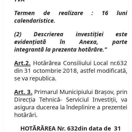
Termen de realizare :
16 luni
calendaristice.
(2) Descrierea investiției este
eviden
ţiată în Anexa, parte
integrantă
la prezenta hotărâre."
Art.
2.
Hotărârea Consiliului Local nr.
632
din
31 octombrie 2018,
astfel modificată,
se va republica.
Art. 3.
Primarul Municipiului Braşov, prin
Direcţia Tehnică
- Serviciul Investiţii, va
asigura ducerea la îndeplinire a prezentei
hotărâri.
HOTĂRÂREA Nr.
632
din data de
31