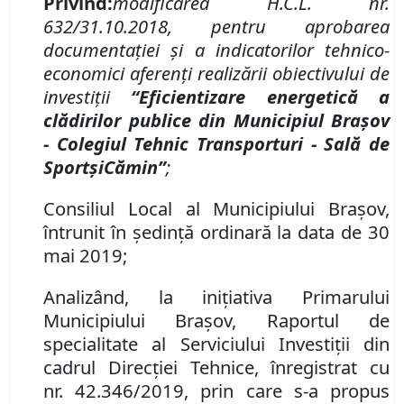
Privind:
modificarea H
.
C
.
L
.
nr.
632
/
31
.
10
.201
8,
p
entru
aprobarea
documentației și a
indicatorilor tehnico-
economici aferenţi realizării obiectivului de
investiţii
“Eficientizare energetică a
clădirilor
publice
din Municipiul Braşov
-
Colegiul Tehnic Trans
porturi - Sal
ă
de
Sport
ș
i
C
ă
min
”
;
Consiliul Local al Municipiului Brașov,
întrunit în ședință ordinară la data de 30
mai 2019;
Analizând
,
la iniţiativa
P
rimarului
Municipiului Braşov, Raportul de
s
pecialitate al Serviciului Investiţii din
cadrul
Direcţi
ei
Tehnic
e
, înregistrat cu
n
r.
42.346/2019,
prin care s-a propus