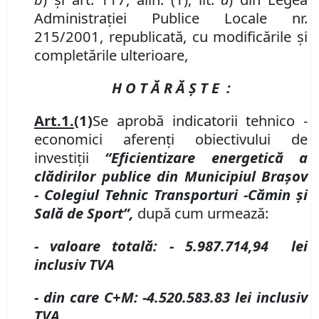
Administraţiei Publice Locale nr.
215/2001, republicată, cu modificările și
completările ulterioare,
H O T Ă R Ă Ş T E :
Art.
1.
(1)
Se aprobă indicatorii tehnico -
economici aferenţi obiectivului de
investiţii
“
Eficientizare energetică a
clădirilor
publice
din Municipiul Braşov
-
Colegiul Tehnic Trans
porturi -
C
ă
min
ș
i
Sal
ă
de Sport
”,
după cum urmează:
- valoare totală:
- 5.987.714,94
lei
inclusiv TVA
- din care C
+
M:
-
4.520.583.83
lei
inclusiv
TVA