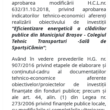
aprobarea
modificării H
.
C
.
L
.
nr.
632
/
31
.
10
.201
8, privind aprobarea
i
ndicatorilor tehnico-economici aferenţi
realizării obiectivului de investiţii
“Eficientizare energetică a clădirilor
publice
din Municipiul Braşov
-
Colegiul
Tehnic Trans
porturi -
Sal
ă
de
Sport
ș
i
C
ă
min
“
;
A
vând în vedere prevederile H.G. nr.
907/2016 privind etapele de elaborare și
conținutul-cadru al documentațiilor
tehnico-economice aferente
obiectivelor/proiectelor de investiții
finanțate din fonduri publice
;
precum şi
ale art. 44
,
alin.
(1) din Legea nr.
273/2006 privind finanţele publice locale,
cu modificările şi completările ulterioare;