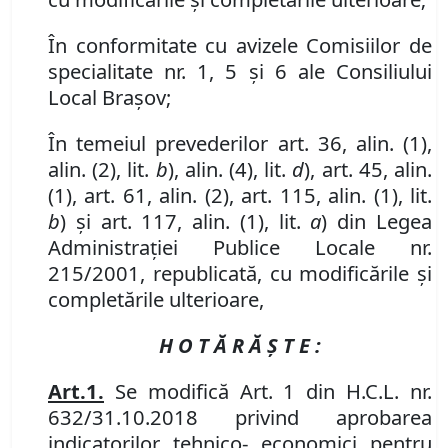
În conformitate cu avizele Comisiilor de
specialitate nr. 1, 5 și 6 ale Consiliului
Local Brașov;
În temeiul prevederilor art. 36, alin. (1),
alin. (2), lit.
b
), alin. (4), lit.
d
), art. 45, alin.
(1), art. 61, alin. (2), art. 115, alin. (1), lit.
b
) şi art. 117, alin. (1), lit.
a
) din Legea
Administraţiei Publice Locale nr.
215/2001, republicată, cu modificările și
completările ulterioare,
H O T Ă R Ă Ş T E :
Art.
1.
Se modifică Art. 1 din H
.
C
.
L
.
nr.
632/31.10.2018
privind aprobarea
indicatorilor tehnico- economici pentru