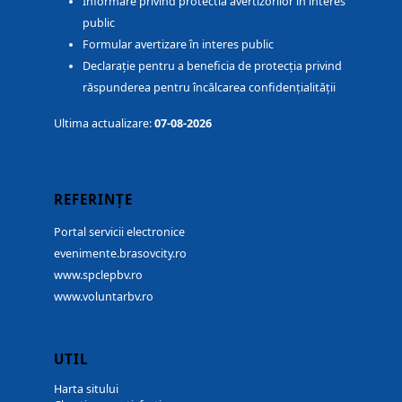
Informare privind protectia avertizorilor în interes
public
Formular avertizare în interes public
Declarație pentru a beneficia de protecția privind
răspunderea pentru încălcarea confidențialității
Ultima actualizare:
07-08-2026
REFERINȚE
Portal servicii electronice
evenimente.brasovcity.ro
www.spclepbv.ro
www.voluntarbv.ro
UTIL
Harta sitului