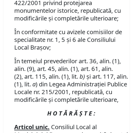
422/2001 privind protejarea
monumentelor istorice, republicată, cu
modificările şi completările ulterioare;
În conformitate cu avizele comisiilor de
specialitate nr. 1, 5 şi 6 ale Consiliului
Local Braşov;
În temeiul prevederilor art. 36, alin. (1),
alin. (9), art. 45, alin. (1), art. 61, alin.
(2), art. 115, alin. (1), lit.
b)
şi art. 117, alin.
(1), lit.
a
) din Legea Administraţiei Publice
Locale nr. 215/2001, republicată, cu
modificările şi completările ulterioare,
H O T Ă R Ă Ş T E :
Articol unic.
Consiliul Local al