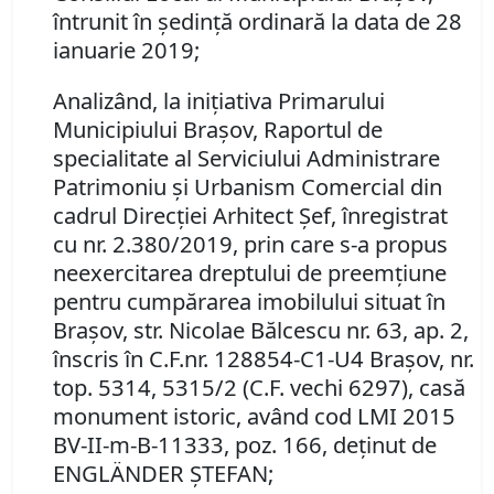
întrunit în şedinţă ordinară la data de 28
ianuarie 2019;
Analizând, la iniţiativa Primarului
Municipiului Braşov, Raportul de
specialitate al Serviciului Administrare
Patrimoniu şi Urbanism Comercial din
cadrul Direcţiei Arhitect Şef, înregistrat
cu nr.
2.380/
2019, prin care s-a propus
neexercitarea dreptului de preemţiune
pentru cumpărarea imobilului situat în
Braşov,
str. Nicolae Bălcescu nr. 63, ap. 2,
înscris în C.F.nr. 128854-C1-U4 Braşov, nr.
top. 5314, 5315/2 (C.F. vechi 6297), casă
monument istoric, având cod LMI 2015
BV-II-m-B-11333, poz. 166,
deţinut de
ENGLÄNDER ŞTEFAN;