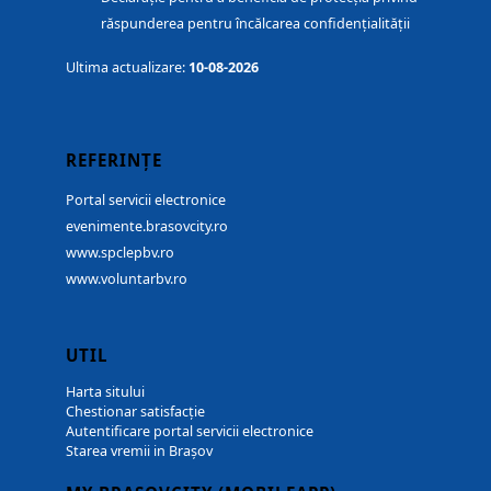
răspunderea pentru încălcarea confidențialității
Ultima actualizare:
10-08-2026
REFERINȚE
Portal servicii electronice
evenimente.brasovcity.ro
www.spclepbv.ro
www.voluntarbv.ro
UTIL
Harta sitului
Chestionar satisfacție
Autentificare portal servicii electronice
Starea vremii in Brașov