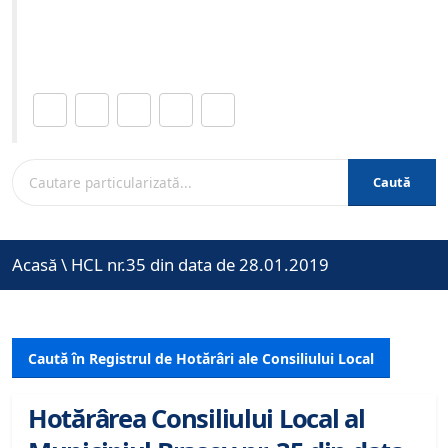
Site-ul oficial al Primariei Municipiului Brasov /
www.brasovcity.ro
Distribuie această pagină.
Caută
Acasă
\
HCL nr.35 din data de 28.01.2019
Caută în Registrul de Hotărâri ale Consiliului Local
Hotărârea Consiliului Local al