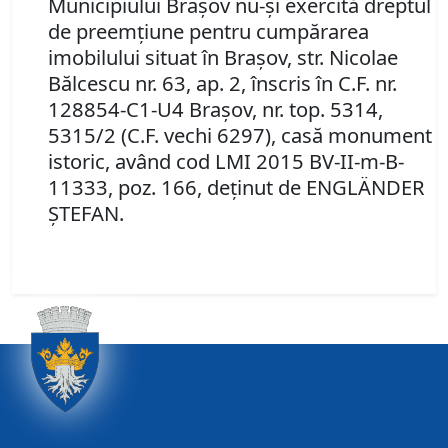
Municipiului Braşov nu-şi exercită dreptul
de preemţiune pentru cumpărarea
imobilului situat în Braşov,
str. Nicolae
Bălcescu nr. 63, ap. 2, înscris în C.F. nr.
128854-C1-U4 Braşov, nr. top. 5314,
5315/2 (C.F. vechi 6297), casă monument
istoric, având cod LMI 2015 BV-II-m-B-
11333, poz. 166,
deţinut de
ENGLÄNDER
ŞTEFAN.